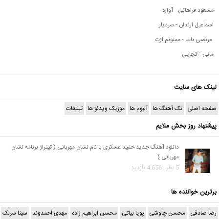
مسعود فراهانی - آواره
اسماعیل ارندان - سردیار
مرتضی باب - ممنونم ازت
مانی - کجایی
لینک های سایت
صفحه اصلی
تک آهنگ ها
آلبوم ها
موزیک ویدئو ها
تبلیغات
پیشنهاد روز بخش ملایم
دانلود آهنگ جدید حمید عسکری با نام نشان مهربانی ( تیتراژ برنامه نشان
مهربانی )
5 نظر | 4,656 بازدید
برترین خواننده ها
رضا صادقی
محسن چاوشی
پویا بیاتی
محسن ابراهیم زاده
مهدی احمدوند
سینا سرلک