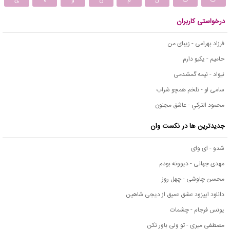
درخواستی کاربران
فرزاد بهرامی - زیبای من
حامیم - یکیو دارم
نیواد - نیمه گمشدمی
سامی لو - تلخم همچو شراب
محمود التركي - عاشق مجنون
جدیدترین ها در نکست وان
شدو - ای وای
مهدی جهانی - دیوونه بودم
محسن چاوشی - چهل روز
دانلود اپیزود عشق عمیق از دیجی شاهین
یونس فرجام - چشمات
مصطفی میری - تو ولی باور نکن