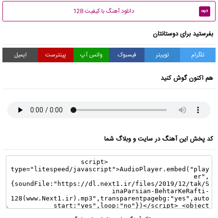
دانلود آهنگ با کیفیت 128
mp3
بفرستید برای دوستانتان
تلگرام
توییتر
فیسبوک
واتس آپ
پینترست
ایمیل
هم اکنون گوش کنید
کد پخش این آهنگ در سایت و وبلاگ شما