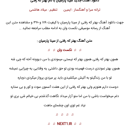
دانلود آهنگ جدید
سینا پارسیان با نام بهتر که رفتی
ترانه سرا و آهنگساز : ایمین تنظیم : میلاد هاشمی
جهت دانلود آهنگ بهتر که رفتی از سینا پارسیان با کیفیت ۱۲۸ و ۳۲۰ و مشاهده متن این
آهنگ از رسانه موسیقی نکست وان به ادامه مطلب مراجعه نمائید …
متن آهنگ
بهتر که رفتی
از سینا پارسیان :
♫ ♫
نکست وان
♫ ♫
همون
بهتر که رفتی
همون بهتر که نیستی میموندی با من دیوونه آخه که چی شه
همون بهتر نموندی درست فهمیده بودی تو حق داشتی یه وقتایی یه چیزایی نمیشه
تو با من زندگیتو به آتیش میکشیدی باید پر میزدی پرواز میکردی دوباره
دوست دارم هنوزم ولی بهتر که رفتی از این هفت آسمون سوت و کور و بی ستاره
دلم میخواست باشی با من اما منو آزار میداد نگاهت گذشتم بی خیالم شی بری تو
نیاد غم توی اون چشمای ماهت
♫ ♫ ♫ ♫
♫ ♫
NEXT1.IR
♫ ♫