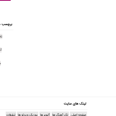
برچسب ه
ic
آه
د
لینک های سایت
صفحه اصلی
تک آهنگ ها
آلبوم ها
موزیک ویدئو ها
تبلیغات