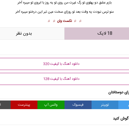
بازم عشق دو پهلوی تو
رگ
غیرت من روی تو یه روز با ابروی تو میبره آخر
منو ترس نبودت یه وقت بعد تو روزای سخت عین تبر این درختو میبره آخر
♫ ♫
نکست وان
♫ ♫
18 لایک
بدون نظر
دانلود آهنگ با کیفیت 320
دانلود آهنگ با کیفیت 128
ای دوستانتان
توییتر
فیسبوک
واتس آپ
پینترست
ا
گوش کنید