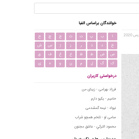
خوانندگان براساس الفبا
ا
ب
پ
ت
ث
ج
چ
ح
خ
د
ذ
ر
ز
ژ
س
ش
ص
ض
ط
ظ
ع
غ
ف
ق
ک
گ
ل
م
ن
و
ه
ی
درخواستی کاربران
فرزاد بهرامی - زیبای من
حامیم - یکیو دارم
نیواد - نیمه گمشدمی
سامی لو - تلخم همچو شراب
محمود التركي - عاشق مجنون