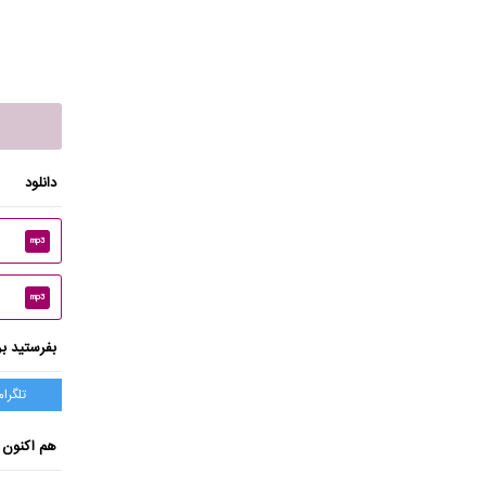
دانلود
mp3
mp3
بفرستید بر
تلگرام
هم اکنون 