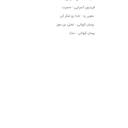
فریدون آسرایی - حسرت
معین زد - خدا رو شکر کن
پیمان کیوانی - غملی بیر سوز
پیمان کیوانی - سارا