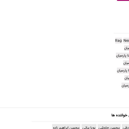
Rag
Ne
یان
 پارسیان
یان
 پارسیان
یان
رسیان
 خواننده ها
دقی
محسن چاوشی
پویا بیاتی
محسن ابراهیم زاده