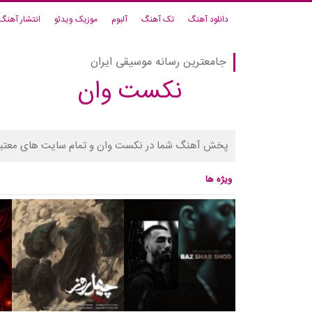
دانلود آهنگ
تک آهنگ
آلبوم
موزیک ویدئو
انتشار آهنگ
جامعترین رسانه موسیقی ایران
نکست وان
پخش آهنگ شما در نکست وان و تمام سایت های معتبر
ویژه ها