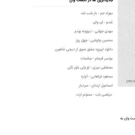
جدیدترین ها در نکست وان
مهراد جم - باز شب شد
شدو - ای وای
مهدی جهانی - دیوونه بودم
محسن چاوشی - چهل روز
دانلود اپیزود عشق عمیق از دیجی شاهین
یونس فرجام - چشمات
مصطفی میری - تو ولی باور نکن
مسعود فراهانی - آواره
اسماعیل ارندان - سردیار
مرتضی باب - ممنونم ازت
موسیقی نکست وان به