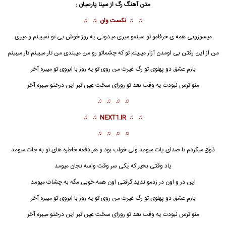
متن آهنگ رگ از سینا پارسیان :
♫ ♫
نکست وان
♫ ♫
میسوزونی همه ی حرفامو تو سینمو میری میدونی یه روز خوش بی تو نمیبینم و میری
من از این رفتن بی اومدن آزار میبینم تو که چشماتو رو من میبندی من تار میبینم تار میبینم
بازم عشق دو پهلوی تو
رگ
غیرت من روی تو یه روز با ابروی تو میبره آخر
منو ترس نبودت یه وقت بعد تو روزای سخت عین تبر این درختو میبره آخر
♫ ♫ ♫ ♫
♫ ♫
NEXT1.IR
♫ ♫
♫ ♫ ♫ ♫
ذوق میکردم تا صدای پات میومد ولی خواب بود و هر دفعه خاطره های تو به جات میومد
یاد وقتی بخیر که یکی سر وقت واسه نجان میومد
این در و اون در زدمو ندید گرفتی اون همه خوبی مگه به چشات میومد
بازم عشق دو پهلوی تو رگ غیرت من روی تو یه روز با ابروی تو میبره آخر
منو ترس نبودت یه وقت بعد تو روزای سخت عین تبر این درختو میبره آخر