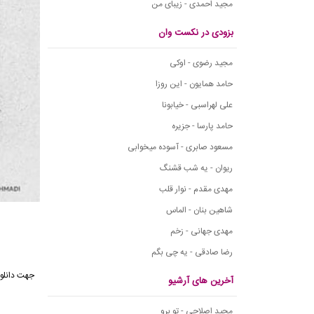
مجید احمدی - زیبای من
بزودی در نکست وان
مجید رضوی - اوکی
حامد همایون - این روزا
علی لهراسبی - خیابونا
حامد پارسا - جزیره
مسعود صابری - آسوده میخوابی
ریوان - یه شب قشنگ
مهدی مقدم - نوار قلب
شاهین بنان - الماس
مهدی جهانی - زخم
رضا صادقی - یه چی بگم
آخرین های آرشیو
مجید اصلاحی - تو برو