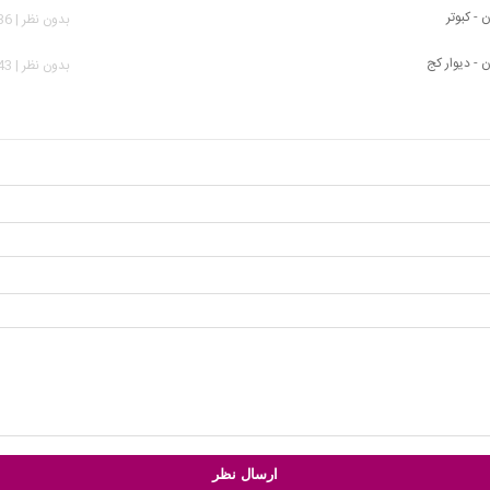
 - کبوتر
بدون نظر | 2,436 بازدید
ن - دیوار کج
بدون نظر | 1,643 بازدید