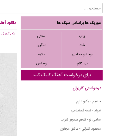
دانلود آهن
موزیک ها براساس سبک ها
تک آهنگ
, 690
پاپ
سنتی
شاد
غمگین
نوحه و مداحی
ملایم
بی کلام
رمیکس
برای درخواست آهنگ کلیک کنید
درخواستی کاربران
حامیم - یکیو دارم
نیواد - نیمه گمشدمی
سامی لو - تلخم همچو شراب
محمود التركي - عاشق مجنون