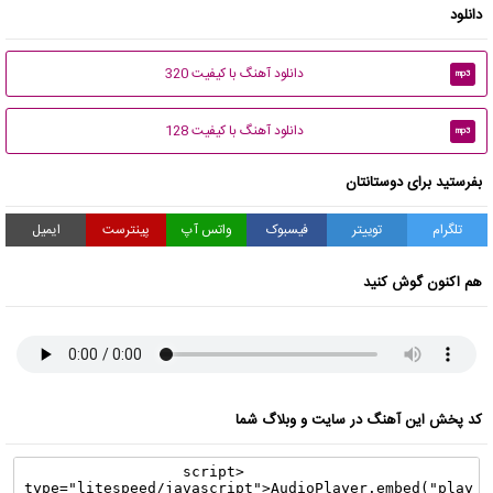
دانلود
دانلود آهنگ با کیفیت 320
mp3
دانلود آهنگ با کیفیت 128
mp3
بفرستید برای دوستانتان
تلگرام
توییتر
فیسبوک
واتس آپ
پینترست
ایمیل
هم اکنون گوش کنید
کد پخش این آهنگ در سایت و وبلاگ شما