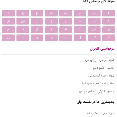
خوانندگان براساس الفبا
ا
ب
پ
ت
ث
ج
چ
ح
خ
د
ذ
ر
ز
ژ
س
ش
ص
ض
ط
ظ
ع
غ
ف
ق
ک
گ
ل
م
ن
و
ه
ی
درخواستی کاربران
فرزاد بهرامی - زیبای من
حامیم - یکیو دارم
نیواد - نیمه گمشدمی
سامی لو - تلخم همچو شراب
محمود التركي - عاشق مجنون
جدیدترین ها در نکست وان
مهراد جم - باز شب شد