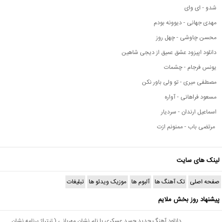
شدو - ای وای
مهدی جهانی - دیوونه بودم
محسن چاوشی - چهل روز
دانلود اپیزود عشق عمیق از دیجی شاهین
یونس فرجام - چشمات
مصطفی میری - تو ولی باور نکن
مسعود فراهانی - آواره
اسماعیل ارندان - سردیار
مرتضی باب - ممنونم ازت
لینک های سایت
صفحه اصلی
تک آهنگ ها
آلبوم ها
موزیک ویدئو ها
تبلیغات
پیشنهاد روز بخش ملایم
دانلود آهنگ جدید حمید عسکری با نام نشان مهربانی ( تیتراژ برنامه نشان