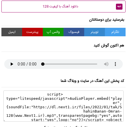
دانلود آهنگ با کیفیت 128
mp3
بفرستید برای دوستانتان
تلگرام
توییتر
فیسبوک
واتس آپ
پینترست
ایمیل
هم اکنون گوش کنید
کد پخش این آهنگ در سایت و وبلاگ شما