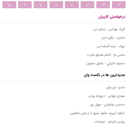
ک
گ
ل
م
ن
و
ه
ی
درخواستی کاربران
فرزاد بهرامی - زیبای من
حامیم - یکیو دارم
نیواد - نیمه گمشدمی
سامی لو - تلخم همچو شراب
محمود التركي - عاشق مجنون
جدیدترین ها در نکست وان
شدو - ای وای
مهدی جهانی - دیوونه بودم
محسن چاوشی - چهل روز
دانلود اپیزود عشق عمیق از دیجی شاهین
یونس فرجام - چشمات