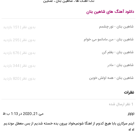
تک آهنگ ها
،
شاهین بنان
،
غمگین
دانلود آهنگ های شاهین بنان
شاهین بنان - نور چشمم
بدون نظر | 151 بازدید
شاهین بنان - من مامانمو می خوام
بدون نظر | 295 بازدید
شاهین بنان - بغلم کن
بدون نظر | 676 بازدید
شاهین بنان - مادر
بدون نظر | 344 بازدید
شاهین بنان - همه اولش خوبن
بدون نظر | 820 بازدید
نظرات
1 نظر ارسال شده
ppp
گفت:
می 21, 2020 در 1:13 ب.ظ
اینم سرکاری بابا هیچ کدوم از اهنگا شونمیخواد بیرون بده خسته شدیم از بس معطل موندیم
اه اه