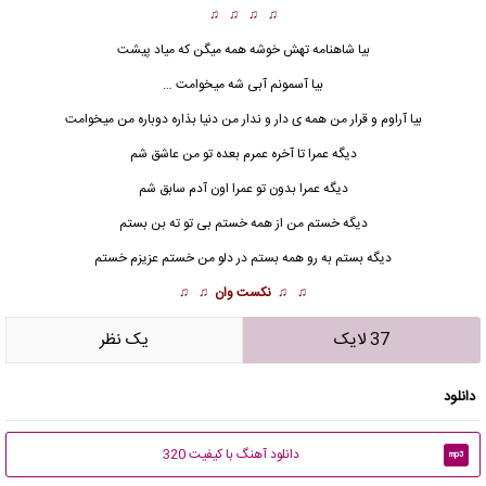
♫ ♫ ♫ ♫
بیا شاهنامه تهش خوشه همه میگن که میاد پیشت
بیا آسمونم آبی شه میخوامت …
بیا آراوم و قرار من همه ی دار و ندار من دنیا بذاره دوباره من میخوامت
دیگه عمرا تا آخره عمرم بعده تو من عاشق شم
دیگه
عمرا
بدون تو عمرا اون آدم سابق شم
دیگه خستم من از همه خستم بی تو ته بن بستم
دیگه بستم به رو همه بستم در دلو من خستم عزیزم خستم
♫ ♫
نکست وان
♫ ♫
37 لایک
يک نظر
دانلود
دانلود آهنگ با کیفیت 320
mp3