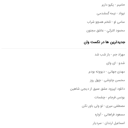
حامیم - یکیو دارم
نیواد - نیمه گمشدمی
سامی لو - تلخم همچو شراب
محمود التركي - عاشق مجنون
جدیدترین ها در نکست وان
مهراد جم - باز شب شد
شدو - ای وای
مهدی جهانی - دیوونه بودم
محسن چاوشی - چهل روز
دانلود اپیزود عشق عمیق از دیجی شاهین
یونس فرجام - چشمات
مصطفی میری - تو ولی باور نکن
مسعود فراهانی - آواره
اسماعیل ارندان - سردیار