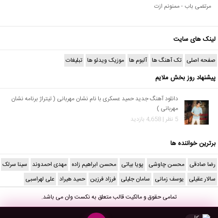
مرتضی باب - ممنونم ازت
لینک های سایت
صفحه اصلی
تک آهنگ ها
آلبوم ها
موزیک ویدئو ها
تبلیغات
پیشنهاد روز بخش ملایم
دانلود آهنگ جدید حمید عسکری با نام نشان مهربانی ( تیتراژ برنامه نشان
مهربانی )
5 نظر | 4,658 بازدید
برترین خواننده ها
رضا صادقی
محسن چاوشی
پویا بیاتی
محسن ابراهیم زاده
مهدی احمدوند
سینا سرلک
سالار عقیلی
یوسف زمانی
سامان جلیلی
فرزاد فرزین
حمید هیراد
علی لهراسبی
تمامی حقوق و مالکیت قالب متعلق به
نکست وان
می باشد.