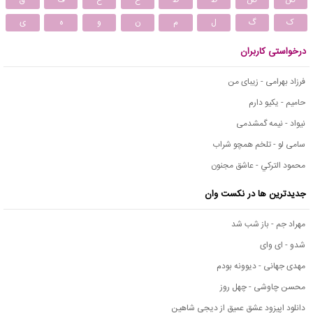
ص
ض
ط
ظ
ع
غ
ف
ق
ک
گ
ل
م
ن
و
ه
ی
درخواستی کاربران
فرزاد بهرامی - زیبای من
حامیم - یکیو دارم
نیواد - نیمه گمشدمی
سامی لو - تلخم همچو شراب
محمود التركي - عاشق مجنون
جدیدترین ها در نکست وان
مهراد جم - باز شب شد
شدو - ای وای
مهدی جهانی - دیوونه بودم
محسن چاوشی - چهل روز
دانلود اپیزود عشق عمیق از دیجی شاهین