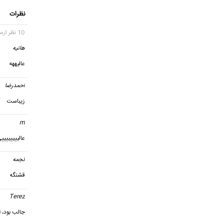
نظرات
10 نظر ارسال شده
هانیه
گ
عالیههه
احمدرضا
زیباست
m
گفت
عالیییییییی
نجمه
گ
قشنگه
Terez
جالب بود، 