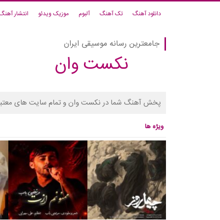
دانلود آهنگ
تک آهنگ
آلبوم
موزیک ویدئو
انتشار آهنگ
جامعترین رسانه موسیقی ایران
نکست وان
پخش آهنگ شما در نکست وان و تمام سایت های معتبر
ویژه ها