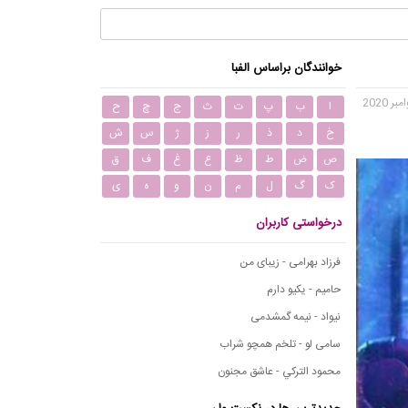
خوانندگان براساس الفبا
ا
ب
پ
ت
ث
ج
چ
ح
خ
د
ذ
ر
ز
ژ
س
ش
ص
ض
ط
ظ
ع
غ
ف
ق
ک
گ
ل
م
ن
و
ه
ی
درخواستی کاربران
فرزاد بهرامی - زیبای من
حامیم - یکیو دارم
نیواد - نیمه گمشدمی
سامی لو - تلخم همچو شراب
محمود التركي - عاشق مجنون