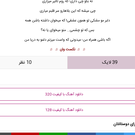
نه بگو چی داری؛ که روم تاثیر میزاری
چی میشه که این بلاهارو سر قلبم میاری
دلبر
مو مشکی
تو همون عشقی! که میخوان داشته باشن همه
بس که تو چشمی… منو میخوای یا نه؟
اگه باشی همراه من؛ میدونی که واست میزنم دلمو به دریا من
♫ ♫
نکست وان
♫ ♫
39 لایک
10 نظر
دانلود آهنگ با کیفیت 320
دانلود آهنگ با کیفیت 128
ای دوستانتان