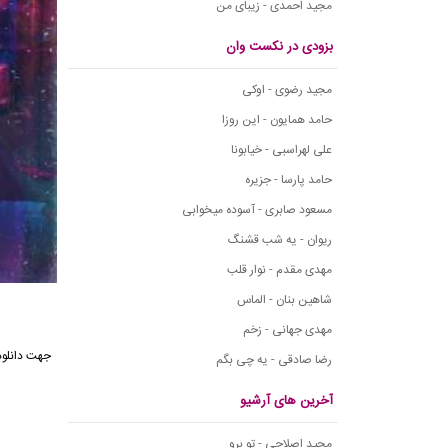
مجید احمدی - زیبای من
بزودی در نکست وان
مجید رضوی - اوکی
حامد همایون - این روزا
علی لهراسبی - خیابونا
حامد پارسا - جزیره
مسعود صابری - آسوده میخوابی
ریوان - یه شب قشنگ
مهدی مقدم - نوار قلب
شاهین بنان - الماس
مهدی جهانی - زخم
رضا صادقی - یه چی بگم
آخرین های آرشیو
مجید اصلاحی - تو برو