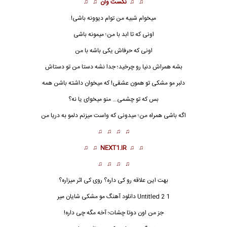
♫ ♫
نکست وان
♫ ♫
میخوام شبیه من توام دیوونه باشی!
اونی که تا ابد با من؛ میمونه باشی
اونی که حرفاش یکی باشه با من
بشه همراش دنیا رو چرخید؛ جدا نشه دستا من تو دستاش
دلبر
مو مشکی
تو همون عشقی! که میخوان داشته باشن همه
بس که تو چشمی… منو میخوای یا نه؟
اگه باشی همراه من؛ میدونی که واست میزنم دلمو به دریا من
♫ ♫ ♫ ♫
♫ ♫
NEXT1.IR
♫ ♫
♫ ♫ ♫ ♫
بهت این علاقه رو کی داره؟ روی کی اثر میزاره؟
Untitled 2 1 دانلود آهنگ مو مشکی شایان میر
جز من اون دوتا چشات؛ آخه مگه چی داره!