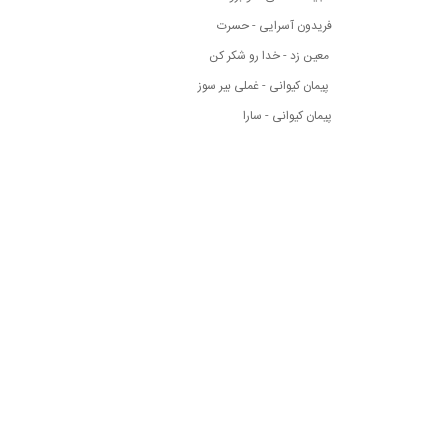
فریدون آسرایی - حسرت
معین زد - خدا رو شکر کن
پیمان کیوانی - غملی بیر سوز
پیمان کیوانی - سارا