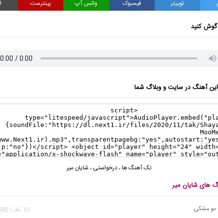
توییتر
فیسبوک
واتس آپ
پینترست
ا
گوش کنید
ن آهنگ در سایت و وبلاگ شما
تک آهنگ ها
،
درخواستی
،
شایان میر
نگ های شایان میر
 مو‌ مشکی
10 نظر | 22,982 بازدید