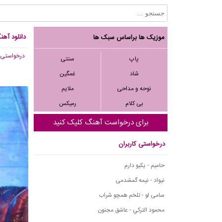
دانلود آهن
موزیک ها براساس سبک ها
درخواستی
,
پاپ
سنتی
شاد
غمگین
نوحه و مداحی
ملایم
بی کلام
رمیکس
برای درخواست آهنگ کلیک کنید
درخواستی کاربران
حامیم - یکیو دارم
نیواد - نیمه گمشدمی
سامی لو - تلخم همچو شراب
محمود التركي - عاشق مجنون