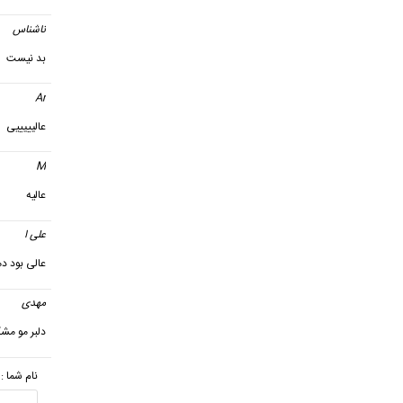
ناشناس
بد نیست
Ar
گفت
عالیییییی
M
گفت
عالیه
علی ا
گ
عالی بود د
مهدی
دلبر مو مش
نام شما :