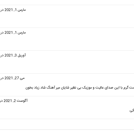
گفت:
مارس 1, 2021 در 3:34 ب.ظ
:
مارس 1, 2021 در 3:34 ب.ظ
:
آوریل 3, 2021 در 5:47 ب.ظ
فت:
می 27, 2021 در 2:51 ب.ظ
مت گرم با این صدای عالیت و موزیک بی نظیر شایان میر آهنگ شاد زیاد بخون
گفت:
آگوست 2, 2021 در 9:01 ق.ظ
کی