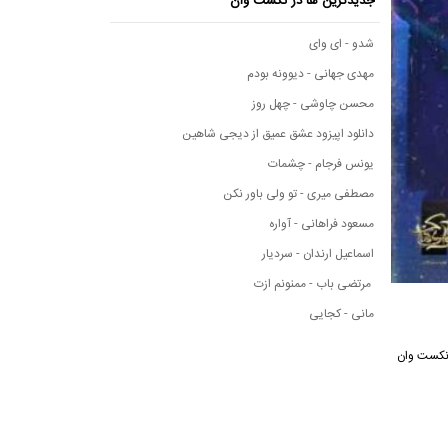
جدیدترین ها در نکست وان
شدو - ای وای
مهدی جهانی - دیوونه بودم
محسن چاوشی - چهل روز
دانلود اپیزود عشق عمیق از دیجی شاهین
یونس فرجام - چشمات
مصطفی میری - تو ولی باور نکن
مسعود فراهانی - آواره
اسماعیل ارندان - سردیار
مرتضی باب - ممنونم ازت
مانی - کجایی
انه موسیقی نکست وان