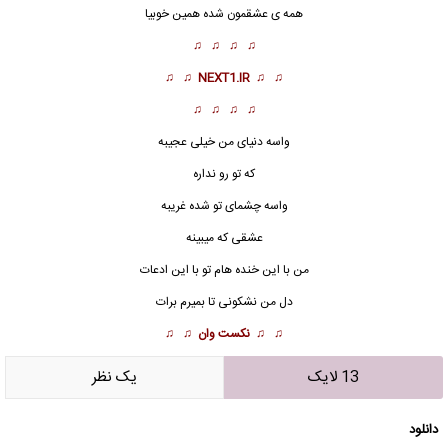
همه ی عشقمون شده همین خوبیا
♫ ♫ ♫ ♫
♫ ♫
NEXT1.IR
♫ ♫
♫ ♫ ♫ ♫
واسه دنیای من خیلی عجیبه
که‌ تو رو نداره
واسه چشمای تو شده غریبه
عشقی که میبینه
من با این خنده هام تو با این ادعات
دل من نشکونی تا بمیرم برات
♫ ♫
نکست وان
♫ ♫
13 لایک
يک نظر
دانلود