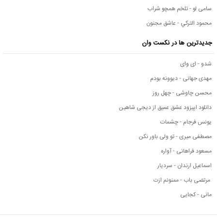
سامی لو - تلخم همچو شراب
محمود التركي - عاشق مجنون
جدیدترین ها در نکست وان
شدو - ای وای
مهدی جهانی - دیوونه بودم
محسن چاوشی - چهل روز
دانلود اپیزود عشق عمیق از دیجی شاهین
یونس فرجام - چشمات
مصطفی میری - تو ولی باور نکن
مسعود فراهانی - آواره
اسماعیل ارندان - سردیار
مرتضی باب - ممنونم ازت
مانی - کجایی