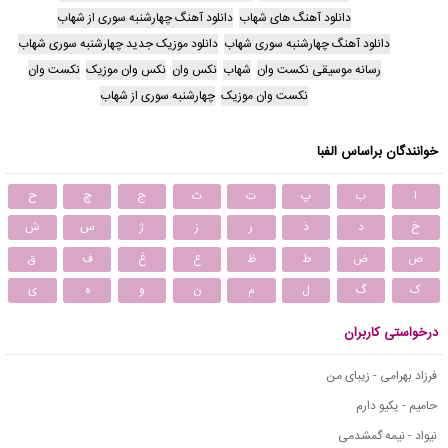
دانلود آهنگ های شهاب
دانلود آهنگ چهارشنبه سوری از شهاب
دانلود آهنگ چهارشنبه سوری شهاب
دانلود موزیک جدید چهارشنبه سوری شهاب
رسانه موسیقی نکست وان
شهاب
نکس وان
نکس وان موزیک
نکست وان
نکست وان موزیک
چهارشنبه سوری از شهاب
خوانندگان براساس الفبا
ا
ب
پ
ت
ث
ج
چ
ح
خ
د
ذ
ر
ز
ژ
س
ش
ص
ض
ط
ظ
ع
غ
ف
ق
ک
گ
ل
م
ن
و
ه
ی
درخواستی کاربران
فرزاد بهرامی - زیبای من
حامیم - یکیو دارم
نیواد - نیمه گمشدمی