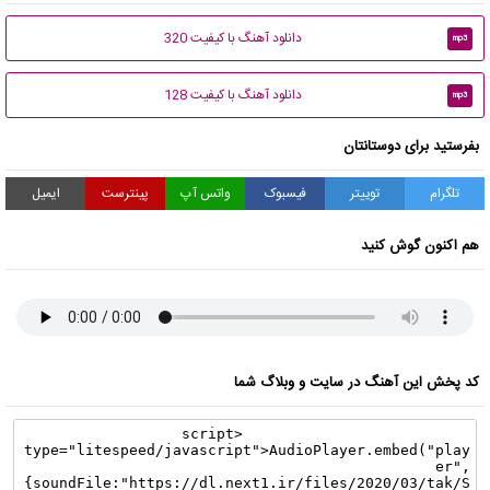
دانلود آهنگ با کیفیت 320
mp3
دانلود آهنگ با کیفیت 128
mp3
بفرستید برای دوستانتان
تلگرام
توییتر
فیسبوک
واتس آپ
پینترست
ایمیل
هم اکنون گوش کنید
کد پخش این آهنگ در سایت و وبلاگ شما