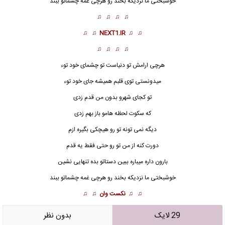
خوشبختی
ما نزدیکه بخند رو هرچی غمه چشماتو ببند
♫ ♫ ♫ ♫
♫ ♫
NEXT1.IR
♫ ♫
♫ ♫ ♫ ♫
هرچی ارامش تو دنیاست تو چشمای خود توء
میدونستی توی قلبم همیشه جای خود توء
تو کجای شهرو بدون من قدم زدی
که سکوت لحظه هامو باز بهم زدی
دیگه نمی تونه تو رو هیچکی بگیره ازم
دورت کنه از من تو رو حتی فقط یه قدم
بارون داره میباره ببین دستاتو بده تنهایی نشین
خوشبختی
ما نزدیکه بخند رو هرچی غمه چشماتو ببند
♫ ♫
نکست وان
♫ ♫
29 لایک
بدون نظر