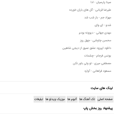
سینا پارسیان - ادا
علیرضا قربانی - گل های باران خورده
مهراد جم - باز شب شد
شدو - ای وای
مهدی جهانی - دیوونه بودم
محسن چاوشی - چهل روز
دانلود اپیزود عشق عمیق از دیجی شاهین
یونس فرجام - چشمات
مصطفی میری - تو ولی باور نکن
مسعود فراهانی - آواره
لینک های سایت
صفحه اصلی
تک آهنگ ها
آلبوم ها
موزیک ویدئو ها
تبلیغات
پیشنهاد روز بخش پاپ