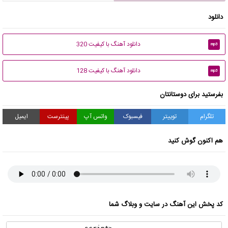
دانلود
دانلود آهنگ با کیفیت 320
mp3
دانلود آهنگ با کیفیت 128
mp3
بفرستید برای دوستانتان
تلگرام
توییتر
فیسبوک
واتس آپ
پینترست
ایمیل
هم اکنون گوش کنید
کد پخش این آهنگ در سایت و وبلاگ شما