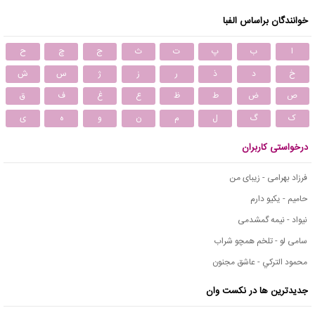
خوانندگان براساس الفبا
ا
ب
پ
ت
ث
ج
چ
ح
خ
د
ذ
ر
ز
ژ
س
ش
ص
ض
ط
ظ
ع
غ
ف
ق
ک
گ
ل
م
ن
و
ه
ی
درخواستی کاربران
فرزاد بهرامی - زیبای من
حامیم - یکیو دارم
نیواد - نیمه گمشدمی
سامی لو - تلخم همچو شراب
محمود التركي - عاشق مجنون
جدیدترین ها در نکست وان