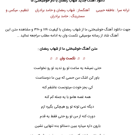
دانلود آهنگ جدید
شهاب رمضان
با نام خوشبختی ما
ترانه سرا : عاطفه حبیبی آهنگساز : شهاب رمضان و حامد برادران
تنظیم ، میکس و
مسترینگ : حامد برادران
جهت دانلود آهنگ خوشبختی ما از
شهاب رمضان
با کیفیت ۱۲۸ و ۳۲۰ و مشاهده متن این
آهنگ شاد از رسانه موسیقی نکست وان به ادامه مطلب مراجعه نمائید …
متن آهنگ خوشبختی ما از
شهاب رمضان
:
♫ ♫
نکست وان
♫ ♫
حتی نمیشه یه ساعت تو رو ندید تو رو نخواست
باور کن اشک من حسی که بین ما دوستاست
کی بجز خودت میتونست عاشقم کنه
همه غصه هامو با یه جمله کم کنه
دیگه نمی تونه تو رو هیچکی بگیره ازم
دورت کنه از من تو رو حتی فقط یه قدم
بارون داره میباره ببین دستاتو بده تنهایی نشین