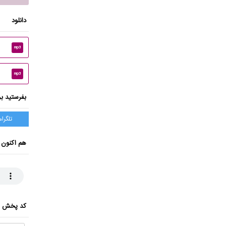
دانلود
mp3
mp3
بفرستید بر
تلگرام
هم اکنون 
کد پخش ای