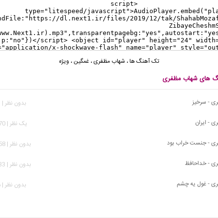
تک آهنگ ها
،
شهاب مظفری
،
غمگین
،
ویژه
نگ های شهاب مظفری
ی - سرخیز
بدون نظر | 601 بازدید
 - ایران
يک نظر | 1,370 بازدید
ی - جنست خراب بود
بدون نظر | 2,858 بازدید
ی - خداحافظ
بدون نظر | 1,933 بازدید
ی - غول یه چشم
بدون نظر | 926 بازدید