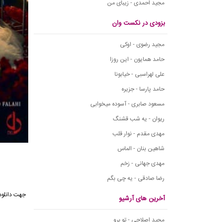
مجید احمدی - زیبای من
بزودی در نکست وان
مجید رضوی - اوکی
حامد همایون - این روزا
علی لهراسبی - خیابونا
حامد پارسا - جزیره
مسعود صابری - آسوده میخوابی
ریوان - یه شب قشنگ
مهدی مقدم - نوار قلب
شاهین بنان - الماس
مهدی جهانی - زخم
رضا صادقی - یه چی بگم
آخرین های آرشیو
مجید اصلاحی - تو برو