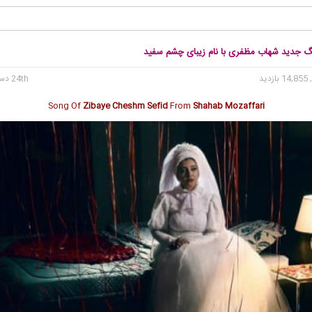
نگ جدید شهاب مظفری با نام زیبای چشم سفید
14 بازدید
24th دسامبر 2019
Song Of
Zibaye Cheshm Sefid
From
Shahab Mozaffari