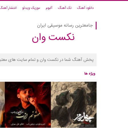
دانلود آهنگ
تک آهنگ
آلبوم
موزیک ویدئو
انتشار آهنگ
جامعترین رسانه موسیقی ایران
نکست وان
پخش آهنگ شما در نکست وان و تمام سایت های معتبر
ویژه ها