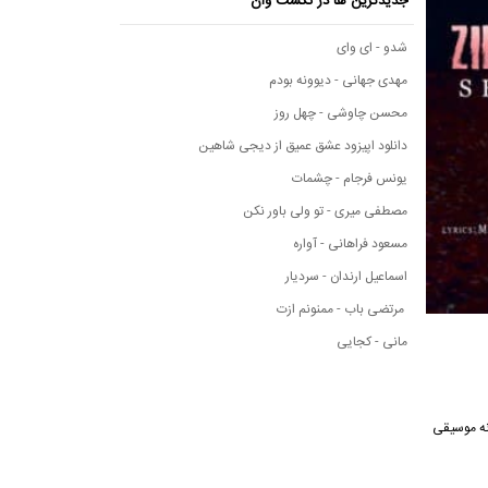
جدیدترین ها در نکست وان
شدو - ای وای
مهدی جهانی - دیوونه بودم
محسن چاوشی - چهل روز
دانلود اپیزود عشق عمیق از دیجی شاهین
یونس فرجام - چشمات
مصطفی میری - تو ولی باور نکن
مسعود فراهانی - آواره
اسماعیل ارندان - سردیار
مرتضی باب - ممنونم ازت
مانی - کجایی
این آهنگ از رسانه موسیقی