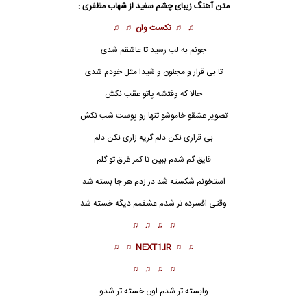
متن آهنگ
زیبای چشم سفید
از شهاب مظفری :
♫ ♫
نکست وان
♫ ♫
جونم به لب رسید تا عاشقم شدی
تا بی قرار و مجنون و شیدا مثل خودم شدی
حالا که وقتشه پاتو عقب نکش
تصویر عشقو خاموشو تنها رو پوست شب نکش
بی قراری نکن دلم گریه زاری نکن دلم
قایق گم شدم ببین تا کمر غرق تو گلم
استخونم شکسته شد در زدم هر جا بسته شد
وقتی افسرده تر شدم عشقمم دیگه خسته شد
♫ ♫ ♫ ♫
♫ ♫
NEXT1.IR
♫ ♫
♫ ♫ ♫ ♫
وابسته تر شدم اون خسته تر شدو