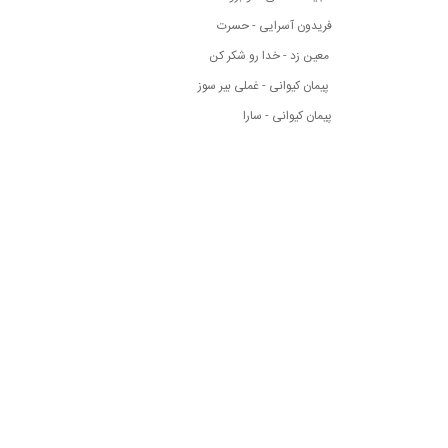
فریدون آسرایی - حسرت
معین زد - خدا رو شکر کن
پیمان کیوانی - غملی بیر سوز
پیمان کیوانی - سارا