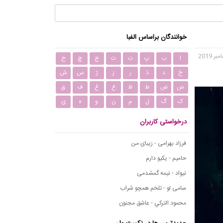
خوانندگان براساس الفبا
ا
ب
پ
ت
ث
ج
چ
ح
خ
د
ذ
ر
ز
ژ
س
ش
ص
ض
ط
ظ
ع
غ
ف
ق
ک
گ
ل
م
ن
و
ه
ی
درخواستی کاربران
فرزاد بهرامی - زیبای من
حامیم - یکیو دارم
نیواد - نیمه گمشدمی
سامی لو - تلخم همچو شراب
محمود التركي - عاشق مجنون