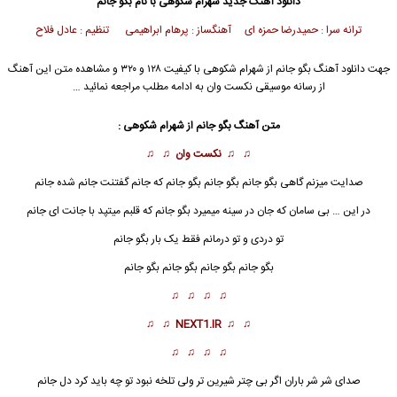
دانلود آهنگ جدید
شهرام شکوهی با نام بگو جانم
ترانه سرا : حمیدرضا حمزه ای آهنگساز : پرهام ابراهیمی تنظیم : عادل فلاح
جهت دانلود آهنگ بگو جانم از شهرام شکوهی با کیفیت ۱۲۸ و ۳۲۰ و مشاهده متن این آهنگ
از رسانه موسیقی نکست وان به ادامه مطلب مراجعه نمائید …
متن آهنگ بگو جانم از شهرام شکوهی :
♫ ♫
نکست وان
♫ ♫
صدایت میزنم گاهی بگو جانم بگو جانم بگو جانم که جانم گفتنت جانم شده جانم
در این … بی سامان که جان در سینه میمیرد بگو جانم که قلبم میتپد با جانت ای جانم
تو دردی و تو درمانم فقط یک بار بگو جانم
بگو جانم
بگو جانم بگو جانم بگو جانم
♫ ♫ ♫ ♫
♫ ♫
NEXT1.IR
♫ ♫
♫ ♫ ♫ ♫
صدای شر شر باران اگر بی چتر شیرین تر ولی تلخه نبود تو چه باید کرد دل جانم