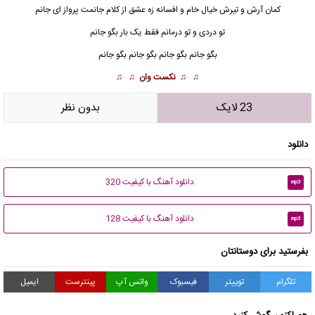
کمان آرش و تیرش خیال خام و افسانه زه عشق از کلام جانمت پرواز ای جانم
تو دردی و تو درمانم فقط یک بار بگو جانم
بگو جانم
بگو جانم بگو جانم بگو جانم
♫ ♫
نکست وان
♫ ♫
23 لایک
بدون نظر
دانلود
دانلود آهنگ با کیفیت 320
mp3
دانلود آهنگ با کیفیت 128
mp3
بفرستید برای دوستانتان
تلگرام
توییتر
فیسبوک
واتس آپ
پینترست
ایمیل