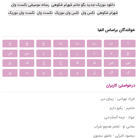
دانلود موزیک جدید بگو جانم شهرام شکوهی
رسانه موسیقی نکست وان
شهرام شکوهی
نکس وان
نکس وان موزیک
نکست وان
نکست وان موزیک
خوانندگان براساس الفبا
ا
ب
پ
ت
ث
ج
چ
ح
خ
د
ذ
ر
ز
ژ
س
ش
ص
ض
ط
ظ
ع
غ
ف
ق
ک
گ
ل
م
ن
و
ه
ی
درخواستی کاربران
فرزاد بهرامی - زیبای من
حامیم - یکیو دارم
نیواد - نیمه گمشدمی
سامی لو - تلخم همچو شراب
محمود التركي - عاشق مجنون