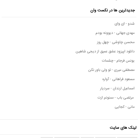
جدیدترین ها در نکست وان
شدو - ای وای
مهدی جهانی - دیوونه بودم
محسن چاوشی - چهل روز
دانلود اپیزود عشق عمیق از دیجی شاهین
یونس فرجام - چشمات
مصطفی میری - تو ولی باور نکن
مسعود فراهانی - آواره
اسماعیل ارندان - سردیار
مرتضی باب - ممنونم ازت
مانی - کجایی
لینک های سایت