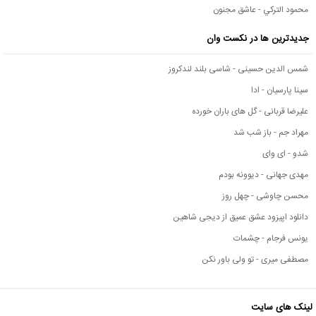
محمود التركي - عاشق مجنون
جدیدترین ها در نکست وان
شمس الدین حسینی - شاسی بلند لندکروز
سینا پارسیان - ادا
علیرضا قربانی - گل های باران خورده
مهراد جم - باز شب شد
شدو - ای وای
مهدی جهانی - دیوونه بودم
محسن چاوشی - چهل روز
دانلود اپیزود عشق عمیق از دیجی شاهین
یونس فرجام - چشمات
مصطفی میری - تو ولی باور نکن
لینک های سایت