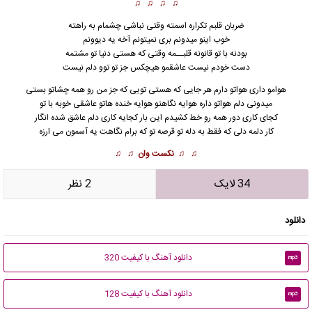
♫ ♫ ♫ ♫
ضربان قلبم تکراره اسمته وقتی نباشی چشمام به راهته
خوب اینو میدونم بری نمیتونم آخه یه دیوونم
بودنه با تو قانونه قلبــمه وقتی که هستی دنیا تو مشتمه
دست خودم نیست عاشقمو هیچکس جز تو توو دلم نیست
هوامو داری هواتو دارم هر جایی که هستی تویی که جز من رو همه چشاتو بستی
میدونی دلم هواتو داره هوایه نگاهتو هوایه خنده هاتو عاشقی خوبه با تو
کجای کاری دور همه رو خط کشیدم این بار کجایه کاری دلم عاشق شده انگار
کار دلمه دلی که فقط به دله تو قرصه تو که برام نگاهت یه آسمون می ارزه
♫ ♫
نکست وان
♫ ♫
34 لایک
2 نظر
دانلود
دانلود آهنگ با کیفیت 320
mp3
دانلود آهنگ با کیفیت 128
mp3