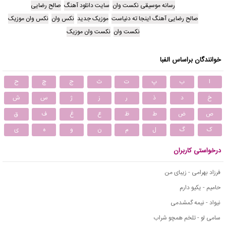
رسانه موسیقی نکست وان
سایت دانلود آهنگ
صالح رضایی
صالح رضایی آهنگ اینجا ته دنیاست
موزیک جدید
نکس وان
نکس وان موزیک
نکست وان
نکست وان موزیک
خوانندگان براساس الفبا
ا
ب
پ
ت
ث
ج
چ
ح
خ
د
ذ
ر
ز
ژ
س
ش
ص
ض
ط
ظ
ع
غ
ف
ق
ک
گ
ل
م
ن
و
ه
ی
درخواستی کاربران
فرزاد بهرامی - زیبای من
حامیم - یکیو دارم
نیواد - نیمه گمشدمی
سامی لو - تلخم همچو شراب