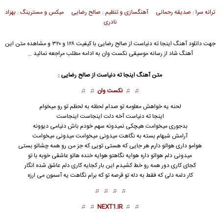
ترانه سرا : صدیقه رحمانی آهنگسازی و تنظیم : صالح رضایی میکس و مسترینگ : بهزاد
نادری
جهت دانلود آهنگ اینجا ته دنیاست از
صالح رضایی
با کیفیت ۱۲۸ و ۳۲۰ و مشاهده متن این
آهنگ شاد از رسانه موسیقی نکست وان به ادامه مطلب مراجعه نمائید …
متن آهنگ اینجا ته دنیاست از
صالح رضایی
:
♫ ♫
نکست وان
♫ ♫
لحنه یه خواهش معلومه تو صدام لحظه به لحظم تو رو میخوام
اینجا ته
دنیا
ست آخه دلت اینجاست اینجاست
بدجوری میخوامت هیچکی نمیدونه سهم خودم باش دنیامی دیوونه
آرامش شبهام بسته به نگاهت میدونی میخوامت میدونی میخوامت
هوامو داری هواتو دارم هر جایی که هستی تویی که جز من رو همه چشاتو بستی
میدونی دلم هواتو داره هوایه نگاهتو هوایه خنده هاتو عاشقی خوبه با تو
کجای کاری دور همه رو خط کشیدم این بار کجایه کاری دلم عاشق شده انگار
کار دلمه دلی که فقط به دله تو قرصه تو که برام نگاهت یه آسمون می ارزه
♫ ♫ ♫ ♫
♫ ♫
NEXT1.IR
♫ ♫