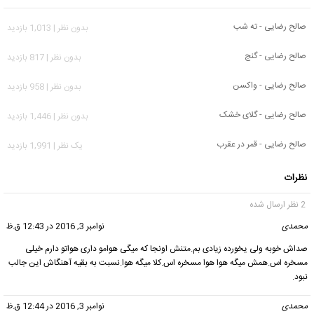
صالح رضایی - ته شب
بدون نظر | 1,013 بازدید
صالح رضایی - گنج
بدون نظر | 817 بازدید
صالح رضایی - واکسن
بدون نظر | 958 بازدید
صالح رضایی - گلای خشک
بدون نظر | 1,446 بازدید
صالح رضایی - قمر در عقرب
يک نظر | 1,991 بازدید
نظرات
2 نظر ارسال شده
محمدی
گفت:
نوامبر 3, 2016 در 12:43 ق.ظ
صداش خوبه ولی یخورده زیادی بم.متنش اونجا که میگی هوامو داری هواتو دارم خیلی
مسخره اس.همش میگه هوا هوا مسخره اس.کلا میگه هوا.نسبت به بقیه آهنگاش این جالب
نبود.
محمدی
گفت:
نوامبر 3, 2016 در 12:44 ق.ظ