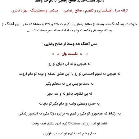
دانلود آهنگ جدید
صالح رضایی
با نام حد وسط
ترانه سرا ، آهنگسازی و تنظیم : صالح رضایی میکس و مسترینگ : بهزاد نادری
جهت دانلود آهنگ حد وسط از
صالح رضایی
با کیفیت ۱۲۸ و ۳۲۰ و مشاهده متن این آهنگ از
رسانه موسیقی نکست وان به ادامه مطلب مراجعه نمائید …
متن آهنگ حد وسط از
صالح رضایی
:
♫ ♫
نکست وان
♫ ♫
نه هیچی و نه کل دنیای تو رو
نه هیچی نه تموم احساس تو رو با این عشق نصفه و نیمه تو دلم آرومم
نه دستامو پس بزن نه محکم بگیر
نه بی تفاوت باشو نه واسم بمیر
یه حدی
وسط
ی واسه ی دلم بگیر تو دنیات
یه ارتباط کم هرجوری تو بگی راضیم به قراری دوتا یکی به اینجور زندگی
فقط تو این روزای سخت تا توی این عشق نیمه وقت
خیلی هم کم نذاری تو این بی قراری