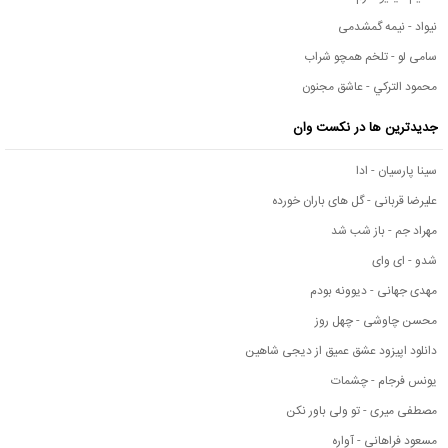
نیواد - نیمه گمشدمی
سامی لو - تلخم همچو شراب
محمود التركي - عاشق مجنون
جدیدترین ها در نکست وان
سینا پارسیان - ادا
علیرضا قربانی - گل های باران خورده
مهراد جم - باز شب شد
شدو - ای وای
مهدی جهانی - دیوونه بودم
محسن چاوشی - چهل روز
دانلود اپیزود عشق عمیق از دیجی شاهین
یونس فرجام - چشمات
مصطفی میری - تو ولی باور نکن
مسعود فراهانی - آواره