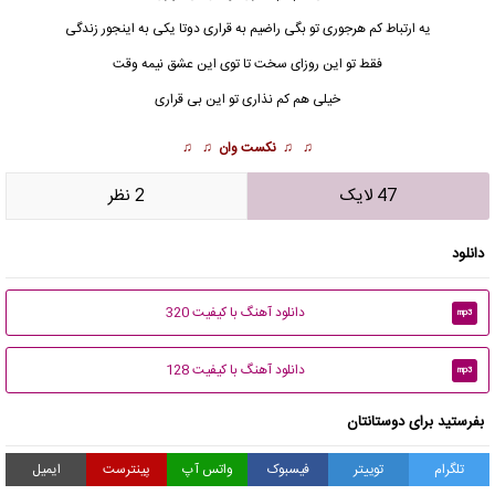
یه ارتباط کم هرجوری تو بگی راضیم به قراری دوتا یکی به اینجور زندگی
فقط تو این روزای سخت تا توی این عشق نیمه وقت
خیلی هم کم نذاری تو این بی قراری
♫ ♫
نکست وان
♫ ♫
47 لایک
2 نظر
دانلود
دانلود آهنگ با کیفیت 320
mp3
دانلود آهنگ با کیفیت 128
mp3
بفرستید برای دوستانتان
تلگرام
توییتر
فیسبوک
واتس آپ
پینترست
ایمیل