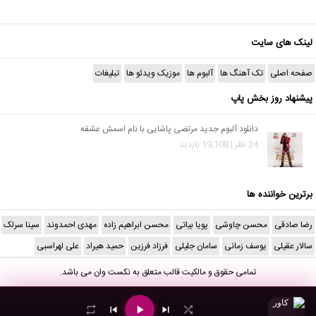
لینک های سایت
صفحه اصلی
تک آهنگ ها
آلبوم ها
موزیک ویدئو ها
تبلیغات
پیشنهاد روز بخش پاپ
دانلود آلبوم جدید مرتضی پاشایی با نام اسمش عشقه
24 نظر | 19,108 بازدید
برترین خواننده ها
رضا صادقی
محسن چاوشی
پویا بیاتی
محسن ابراهیم زاده
مهدی احمدوند
سینا سرلک
سالار عقیلی
یوسف زمانی
سامان جلیلی
فرزاد فرزین
حمید هیراد
علی لهراسبی
تمامی حقوق و مالکیت قالب متعلق به
نکست وان
می باشد.