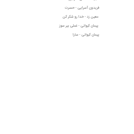
فریدون آسرایی - حسرت
معین زد - خدا رو شکر کن
پیمان کیوانی - غملی بیر سوز
پیمان کیوانی - سارا