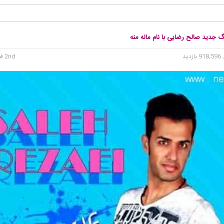
گ جدید صالح رضایی با نام ماله منه
918 بازدید
2nd فوریه 2016