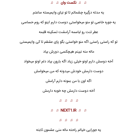
♫ ♫
نکست وان
♫ ♫
یه مدته درگیره چشماتم تا تو نیای وایمیسته ساعتم
یه جوره خاصی تو منو میخواستی دوست دارم اینو که روم حساسی
عطر تنت رو لباسمه آرامشت تسکینه قلبمه
تو که راستی راستی اگه منو خواستی بگو پای عشقم تا کی وایمیستی
ماله منه نبی
ن
م هیچکسی دورش بیاد
آخه دوسش دارم اونو خیلی زیاد اگه بارون بیاد دلم اونو میخواد
دوست دارمش خودش میدونه که من میخوامش
اگه اون با من بمونه دارم آرامش
آخه دوست دارمش چه خوبه دارمش
♫ ♫ ♫ ♫
♫ ♫
NEXT1.IR
♫ ♫
♫ ♫ ♫ ♫
یه جورایی خیالم راحته ماله منی عشمون ثابته