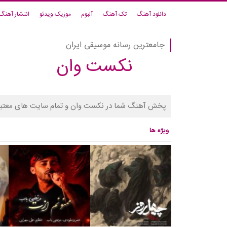
دانلود آهنگ
تک آهنگ
آلبوم
موزیک ویدئو
انتشار آهنگ
جامعترین رسانه موسیقی ایران
نکست وان
پخش آهنگ شما در نکست وان و تمام سایت های معتبر
ویژه ها