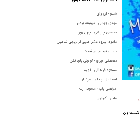
جدیدترین ها در نکست وان
شدو - ای وای
مهدی جهانی - دیوونه بودم
محسن چاوشی - چهل روز
دانلود اپیزود عشق عمیق از دیجی شاهین
یونس فرجام - چشمات
مصطفی میری - تو ولی باور نکن
مسعود فراهانی - آواره
اسماعیل ارندان - سردیار
مرتضی باب - ممنونم ازت
مانی - کجایی
سیقی نکست وان