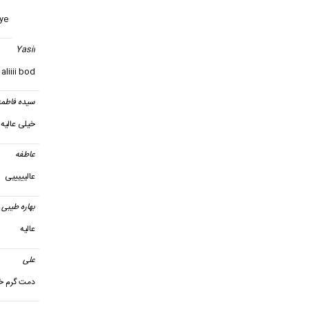
ye
Yasii
i aliiii bod
سیده فاطمه
خیلی عالیه 
عاطفه
عالیییییی
بهاره طیبی
عالیه
علی
گف
دمت گرم خدایی 