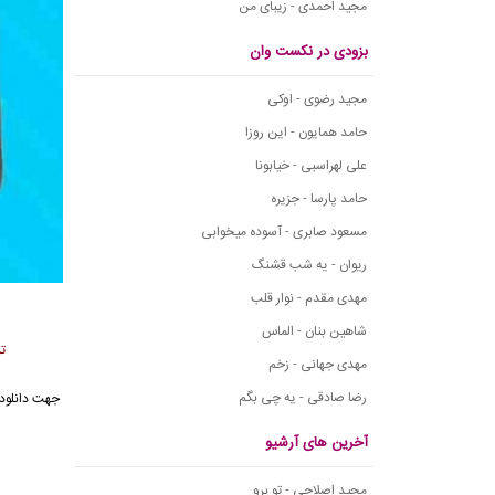
مجید احمدی - زیبای من
بزودی در نکست وان
مجید رضوی - اوکی
حامد همایون - این روزا
علی لهراسبی - خیابونا
حامد پارسا - جزیره
مسعود صابری - آسوده میخوابی
ریوان - یه شب قشنگ
مهدی مقدم - نوار قلب
شاهین بنان - الماس
ت
مهدی جهانی - زخم
رضا صادقی - یه چی بگم
جهت دانلود 
آخرین های آرشیو
مجید اصلاحی - تو برو