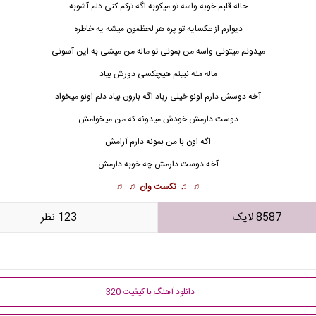
حاله قلبم خوبه واسه تو میکوبه اگه ترکم کنی دلم آشوبه
دیوارم از عکسایه تو پره هر لحظمون میشه یه خاطره
میدونم میتونی واسه من بمونی تو ماله من میشی به این آسونی
ماله منه نبینم هیچکسی دورش بیاد
آخه دوسش دارم اونو خیلی زی
ا
د اگه بارون بیاد دلم اونو میخواد
دوست دارمش خودش میدونه که من میخوامش
اگه اون با من بمونه دارم آرامش
آخه دوست دارمش چه خوبه دارمش
♫ ♫
نکست وان
♫ ♫
8587 لایک
123 نظر
دانلود آهنگ با کیفیت 320