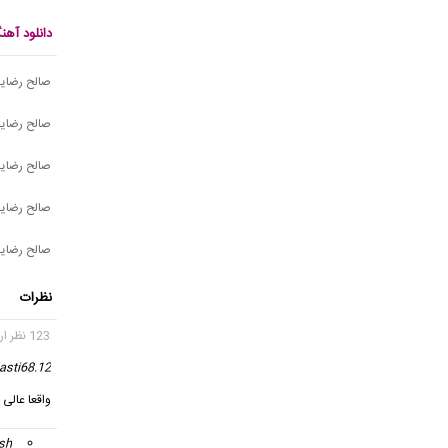
دانلود آه
صالح رضای
صالح رضایی
صالح رضای
صالح رضای
صالح رضایی
نظرات
123 نظر ارسال شده
asti68.12
واقعا عالی
sh