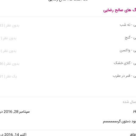
نگ های صالح رضایی
ی - ته شب
بدون نظر | 1,013 بازدید
 - گنج
بدون نظر | 817 بازدید
ی - واکسن
بدون نظر | 958 بازدید
ی - گلای خشک
بدون نظر | 1,446 بازدید
 - قمر در عقرب
يک نظر | 1,991 بازدید
H
گفت:
سپتامبر 28, 2016 در 1:31 ق.ظ
 بود دمتون گرمممممممم
ata
گفت:
اکتبر 14, 2016 در 2:35 ب.ظ