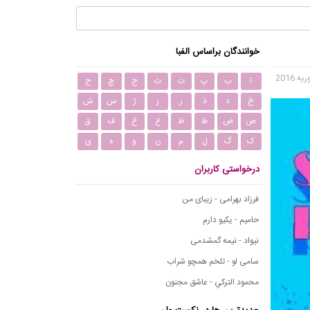
خوانندگان براساس الفبا
ا
ب
پ
ت
ث
ج
چ
ح
خ
د
ذ
ر
ز
ژ
س
ش
ص
ض
ط
ظ
ع
غ
ف
ق
ک
گ
ل
م
ن
و
ه
ی
درخواستی کاربران
فرزاد بهرامی - زیبای من
حامیم - یکیو دارم
نیواد - نیمه گمشدمی
سامی لو - تلخم همچو شراب
محمود التركي - عاشق مجنون