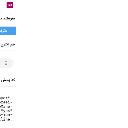
mp3
بفرستید بر
تلگرام
هم اکنون 
کد پخش ای