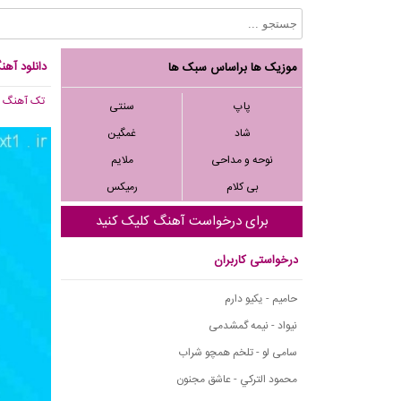
دانلود آهن
موزیک ها براساس سبک ها
تک آهنگ
, ,596
پاپ
سنتی
شاد
غمگین
نوحه و مداحی
ملایم
بی کلام
رمیکس
برای درخواست آهنگ کلیک کنید
درخواستی کاربران
حامیم - یکیو دارم
نیواد - نیمه گمشدمی
سامی لو - تلخم همچو شراب
محمود التركي - عاشق مجنون