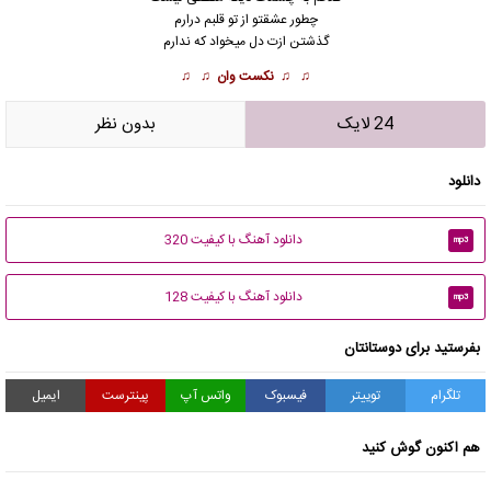
چطور عشقتو از تو قلبم درارم
گذشتن ازت دل میخواد که ندارم
♫ ♫
نکست وان
♫ ♫
24 لایک
بدون نظر
دانلود
دانلود آهنگ با کیفیت 320
mp3
دانلود آهنگ با کیفیت 128
mp3
بفرستید برای دوستانتان
تلگرام
توییتر
فیسبوک
واتس آپ
پینترست
ایمیل
هم اکنون گوش کنید