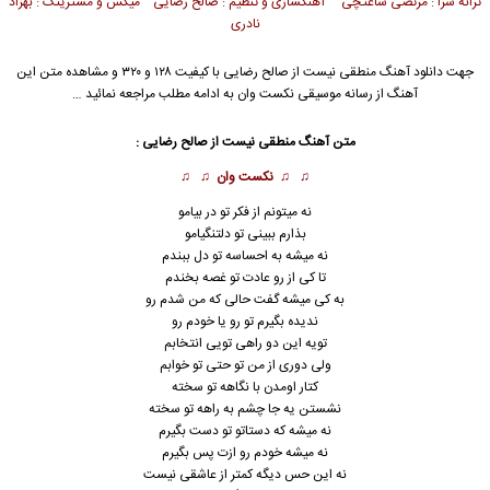
ترانه سرا : مرتضی ساعتچی آهنگسازی و تنظیم : صالح رضایی میکس و مسترینگ : بهزاد
نادری
جهت دانلود آهنگ منطقی نیست از
صالح رضایی
با کیفیت ۱۲۸ و ۳۲۰ و مشاهده متن این
آهنگ از رسانه موسیقی نکست وان به ادامه مطلب مراجعه نمائید …
متن آهنگ منطقی نیست از
صالح رضایی
:
♫ ♫
نکست وان
♫ ♫
نه میتونم از فکر تو در بیامو
بذارم ببینی تو دلتنگیامو
نه میشه به احساسه تو دل ببندم
تا کی از رو عادت تو غصه بخندم
به کی میشه گفت حالی که من شدم رو
ندیده بگیرم تو رو یا خودم رو
تویه این دو راهی تویی انتخابم
ولی دوری از من تو حتی تو خوابم
کتار اومدن با
ن
گاهه تو سخته
نشستن یه جا چشم به راهه تو سخته
نه میشه که دستاتو تو دست بگیرم
نه میشه خودم رو ازت پس بگیرم
نه این حس دیگه کمتر از عاشقی نیست