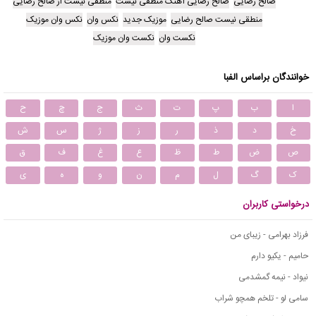
صالح رضایی
صالح رضایی آهنگ منطقی نیست
منطقی نیست از صالح رضایی
منطقی نیست صالح رضایی
موزیک جدید
نکس وان
نکس وان موزیک
نکست وان
نکست وان موزیک
خوانندگان براساس الفبا
ا
ب
پ
ت
ث
ج
چ
ح
خ
د
ذ
ر
ز
ژ
س
ش
ص
ض
ط
ظ
ع
غ
ف
ق
ک
گ
ل
م
ن
و
ه
ی
درخواستی کاربران
فرزاد بهرامی - زیبای من
حامیم - یکیو دارم
نیواد - نیمه گمشدمی
سامی لو - تلخم همچو شراب