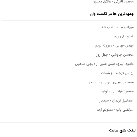
محمود التركي - عاشق مجنون
جدیدترین ها در نکست وان
مهراد جم - باز شب شد
شدو - ای وای
مهدی جهانی - دیوونه بودم
محسن چاوشی - چهل روز
دانلود اپیزود عشق عمیق از دیجی شاهین
یونس فرجام - چشمات
مصطفی میری - تو ولی باور نکن
مسعود فراهانی - آواره
اسماعیل ارندان - سردیار
مرتضی باب - ممنونم ازت
لینک های سایت