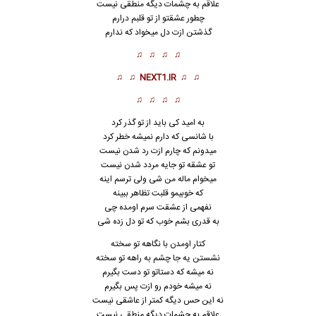
علاقم به چشمات دیگه منطقی نیست
چطور عشقتو از تو قلبم درارم
گذشتن ازت دل میخواد که ندارم
♫ ♫ ♫ ♫
♫ ♫
NEXT1.IR
♫ ♫
♫ ♫ ♫ ♫
به امید کی باید از تو گذر کرد
با شانسی که دارم نمیشه خطر کرد
میدونم که چارم ازت رد شدن نیست
تو عشقه تو جایه مردد شدن نیست
میخوام ماله من شی ولی ترسم اینه
که خوبیمو قلبت تظاهر ببینه
نفهمی
ا
ز عشقت سرم اومده چی
به قدری بشم خوب که تو دل زده شی
کتار اومدن با نگاهه تو سخته
نشستن یه جا چشم به راهه تو سخته
نه میشه که دستاتو تو دست بگیرم
نه میشه خودم رو ازت پس بگیرم
نه این حس دیگه کمتر از عاشقی نیست
علاقم به چشمات دیگه منطقی نیست