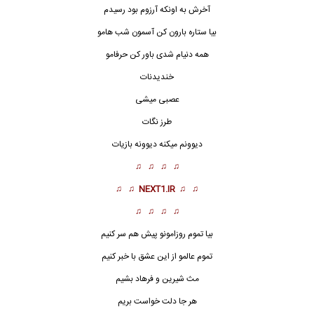
آخرش به اونکه آرزوم بود رسیدم
بیا ستاره بارون کن آسمون شب هامو
همه دنیام شدی باور کن حرفامو
خندیدنات
عصبی میشی
طرز نگات
دیوونم میکنه دیوونه بازیات
♫ ♫ ♫ ♫
♫ ♫
NEXT1.IR
♫ ♫
♫ ♫ ♫ ♫
بیا تموم روزامونو پیش هم سر کنیم
تموم عالمو از این عشق با خبر کنیم
مث شیرین و فرهاد بشیم
هر جا دلت خواست بریم