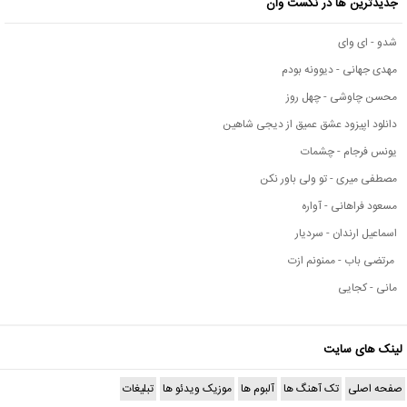
جدیدترین ها در نکست وان
شدو - ای وای
مهدی جهانی - دیوونه بودم
محسن چاوشی - چهل روز
دانلود اپیزود عشق عمیق از دیجی شاهین
یونس فرجام - چشمات
مصطفی میری - تو ولی باور نکن
مسعود فراهانی - آواره
اسماعیل ارندان - سردیار
مرتضی باب - ممنونم ازت
مانی - کجایی
لینک های سایت
صفحه اصلی
تک آهنگ ها
آلبوم ها
موزیک ویدئو ها
تبلیغات