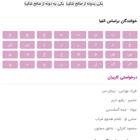
یکی یدونه از صالح شکیبا
یکی یه دونه از صالح شکیبا
خوانندگان براساس الفبا
ا
ب
پ
ت
ث
ج
چ
ح
خ
د
ذ
ر
ز
ژ
س
ش
ص
ض
ط
ظ
ع
غ
ف
ق
ک
گ
ل
م
ن
و
ه
ی
درخواستی کاربران
فرزاد بهرامی - زیبای من
حامیم - یکیو دارم
نیواد - نیمه گمشدمی
سامی لو - تلخم همچو شراب
محمود التركي - عاشق مجنون