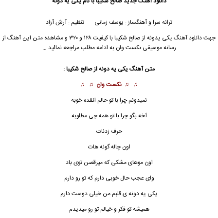
دانلود آهنگ جدید
صالح شکیبا
با نام یکی یه دونه
ترانه سرا و آهنگساز : یوسف زمانی تنظیم : آرش آزاد
جهت دانلود آهنگ یکی یدونه از
صالح شکیبا
با کیفیت ۱۲۸ و ۳۲۰ و مشاهده متن این آهنگ از
رسانه موسیقی نکست وان به ادامه مطلب مراجعه نمائید …
متن آهنگ یکی یه دونه از
صالح شکیبا
:
♫ ♫
نکست وان
♫ ♫
نمیدونم چرا با تو حالم انقده خوبه
آخه بگو چرا با تو همه چی مطلوبه
حرف زدنات
اون چاله گونه هات
اون موهای مشکی که میرقصن توی باد
وای عجب حال خوبی دارم که تو رو دارم
یکی یه دونه
ی قلبم من خیلی دوست دارم
همیشه تو فکر و خیالم تو رو میدیدم