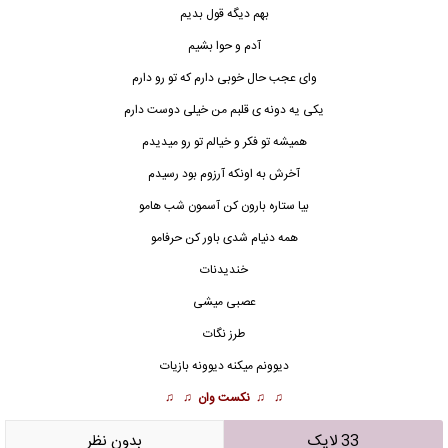
بهم دیگه قول بدیم
آدم و حوا بشیم
وای عجب حال خوبی دارم که تو رو دارم
یکی یه دونه
ی قلبم من خیلی دوست دارم
همیشه تو فکر و خیالم تو رو میدیدم
آخرش به اونکه آرزوم بود رسیدم
بیا ستاره بارون کن آسمون شب هامو
همه دنیام شدی باور کن حرفامو
خندیدنات
عصبی میشی
طرز نگات
دیوونم میکنه دیوونه بازیات
♫ ♫
نکست وان
♫ ♫
33 لایک
بدون نظر