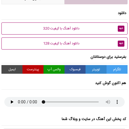
دانلود
دانلود آهنگ با کیفیت 320
mp3
دانلود آهنگ با کیفیت 128
mp3
بفرستید برای دوستانتان
تلگرام
توییتر
فیسبوک
واتس آپ
پینترست
ایمیل
هم اکنون گوش کنید
کد پخش این آهنگ در سایت و وبلاگ شما