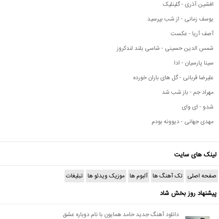
افشین آذری - گلینلیک
یوسف زمانی - از شب بپرسید
آصف آریا - عکست
شمس الدین حسینی - شاسی بلند لندکروز
سینا پارسیان - ادا
علیرضا قربانی - گل های باران خورده
مهراد جم - باز شب شد
شدو - ای وای
مهدی جهانی - دیوونه بودم
لینک های سایت
صفحه اصلی
تک آهنگ ها
آلبوم ها
موزیک ویدئو ها
تبلیغات
پیشنهاد روز بخش شاد
دانلود آهنگ جدید حامد همایون با نام دوباره عشق