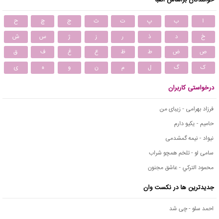
ا
ب
پ
ت
ث
ج
چ
ح
خ
د
ذ
ر
ز
ژ
س
ش
ص
ض
ط
ظ
ع
غ
ف
ق
ک
گ
ل
م
ن
و
ه
ی
درخواستی کاربران
فرزاد بهرامی - زیبای من
حامیم - یکیو دارم
نیواد - نیمه گمشدمی
سامی لو - تلخم همچو شراب
محمود التركي - عاشق مجنون
جدیدترین ها در نکست وان
احمد سلو - چی شد