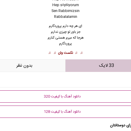
Hep söylüyorum
Sen Rabbimizsin
Rabbalalamin
ای هر چه د
ا
رم پروردگارم
جز باور تو چیزی ندارم
هرجا که میرم هستی کنارم
پروردگارم
♫ ♫
نکست وان
♫ ♫
33 لایک
بدون نظر
دانلود آهنگ با کیفیت 320
دانلود آهنگ با کیفیت 128
ای دوستانتان