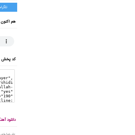
تلگرام
هم اکنون 
کد پخش ای
دانلود آه
علیرضا خورش