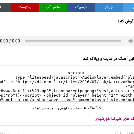
توییتر
فیسبوک
واتس آپ
پینترست
ا
گوش کنید
ن آهنگ در سایت و وبلاگ شما
تک آهنگ ها
،
حماسی و ارزشی
،
علیرضا خورشیدی
نگ های علیرضا خورشیدی
یدی - یا الله
بدون نظر | 3,266 بازدید