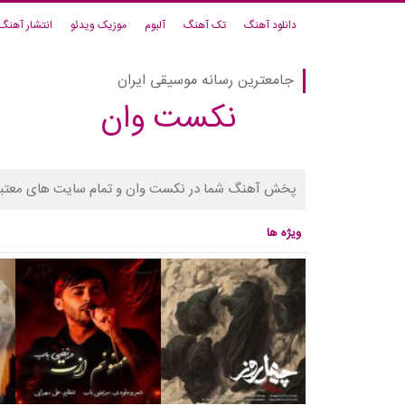
دانلود آهنگ
تک آهنگ
آلبوم
موزیک ویدئو
انتشار آهنگ
جامعترین رسانه موسیقی ایران
نکست وان
پخش آهنگ شما در نکست وان و تمام سایت های معتبر
ویژه ها