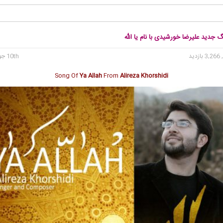
گ جدید علیرضا خورشیدی با نام یا الله
3, بازدید
10th جولای 2016
Song Of
Ya Allah
From
Alireza Khorshidi