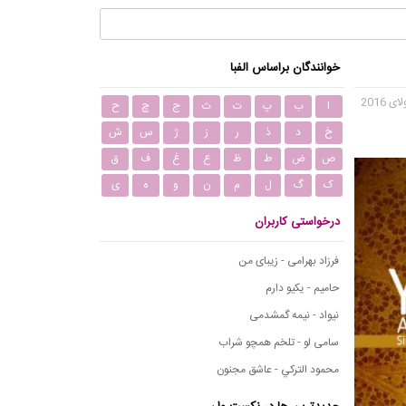
خوانندگان براساس الفبا
ا
ب
پ
ت
ث
ج
چ
ح
خ
د
ذ
ر
ز
ژ
س
ش
ص
ض
ط
ظ
ع
غ
ف
ق
ک
گ
ل
م
ن
و
ه
ی
درخواستی کاربران
فرزاد بهرامی - زیبای من
حامیم - یکیو دارم
نیواد - نیمه گمشدمی
سامی لو - تلخم همچو شراب
محمود التركي - عاشق مجنون