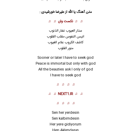
متن آهنگ یا الله از
علیرضا خورشیدی
:
♫ ♫
نکست وان
♫ ♫
ستار العیوب غفار
ا
لذنوب
انیس النفوس مقلب القلوب
کاشف الکروب علام الغیوب
منور القلوب
Sooner or later I have to seek god
Peace is immortal but only with god
All the beauties ask I only of god
I have to seek god
♫ ♫ ♫ ♫
♫ ♫
NEXT1.IR
♫ ♫
♫ ♫ ♫ ♫
Sen her yerdesin
Sen kalbimdesin
Her yere gidiyorum
Hep Aklımdasın