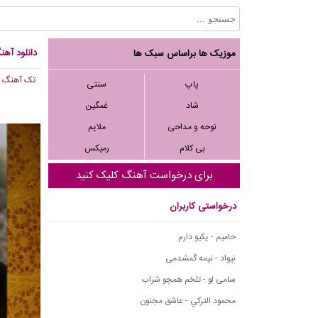
دانلود آهن
موزیک ها براساس سبک ها
تک آهنگ
, 266
پاپ
سنتی
شاد
غمگین
نوحه و مداحی
ملایم
بی کلام
رمیکس
برای درخواست آهنگ کلیک کنید
درخواستی کاربران
حامیم - یکیو دارم
نیواد - نیمه گمشدمی
سامی لو - تلخم همچو شراب
محمود التركي - عاشق مجنون