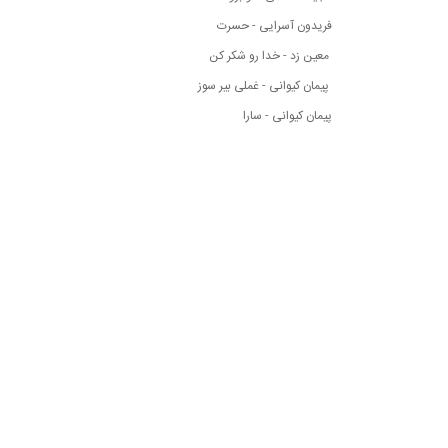
فریدون آسرایی - حسرت
معین زد - خدا رو شکر کن
پیمان کیوانی - غملی بیر سوز
پیمان کیوانی - سارا