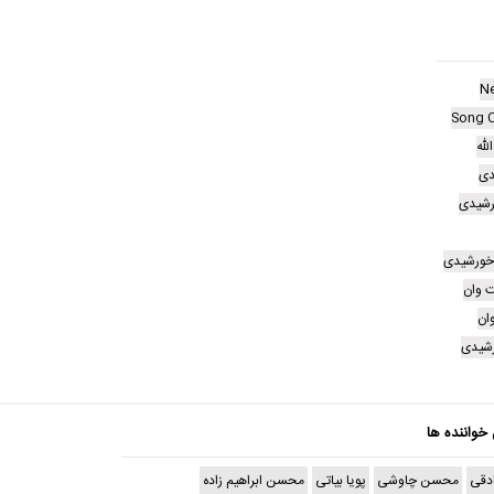
N
Song O
لله
دی
رشیدی
ا خورشیدی
 وان
ان
ورشیدی
 خواننده ها
دقی
محسن چاوشی
پویا بیاتی
محسن ابراهیم زاده