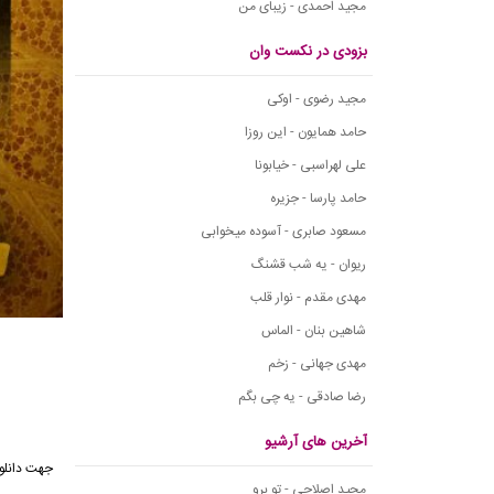
مجید احمدی - زیبای من
بزودی در نکست وان
مجید رضوی - اوکی
حامد همایون - این روزا
علی لهراسبی - خیابونا
حامد پارسا - جزیره
مسعود صابری - آسوده میخوابی
ریوان - یه شب قشنگ
مهدی مقدم - نوار قلب
شاهین بنان - الماس
مهدی جهانی - زخم
رضا صادقی - یه چی بگم
آخرین های آرشیو
جهت دانلود
مجید اصلاحی - تو برو