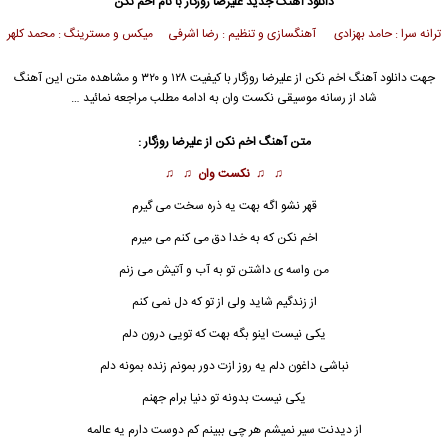
دانلود آهنگ جدید
علیرضا روزگار
با نام اخم نکن
ترانه سرا : حامد بهزادی آهنگسازی و تنظیم : رضا اشرفی میکس و مسترینگ : محمد کلهر
جهت دانلود آهنگ اخم نکن از
علیرضا روزگار
با کیفیت ۱۲۸ و ۳۲۰ و مشاهده متن این آهنگ
شاد از رسانه موسیقی نکست وان به ادامه مطلب مراجعه نمائید …
متن آهنگ اخم نکن از
علیرضا روزگار
:
♫ ♫
نکست وان
♫ ♫
قهر نشو اگه بهت یه ذره سخت می گیرم
اخم نکن که به خدا دق می کنم می میرم
من واسه ی داشتن تو به آب و آتیش می زنم
از زندگیم شاید ولی از تو که دل نمی کنم
یکی نیست
ا
ینو بگه بهت که تویی درون دلم
نباشی داغون دلم یه روز ازت دور بمونم زنده بمونه دلم
یکی نیست بدونه تو دنیا برام جهنم
از دیدنت سیر نمیشم هر چی ببینم کم دوست دارم یه عالمه