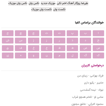
علیرضا روزگار آهنگ اخم نکن
موزیک جدید
نکس وان
نکس وان موزیک
نکست وان
نکست وان موزیک
خوانندگان براساس الفبا
ا
ب
پ
ت
ث
ج
چ
ح
خ
د
ذ
ر
ز
ژ
س
ش
ص
ض
ط
ظ
ع
غ
ف
ق
ک
گ
ل
م
ن
و
ه
ی
درخواستی کاربران
فرزاد بهرامی - زیبای من
حامیم - یکیو دارم
نیواد - نیمه گمشدمی
سامی لو - تلخم همچو شراب
محمود التركي - عاشق مجنون