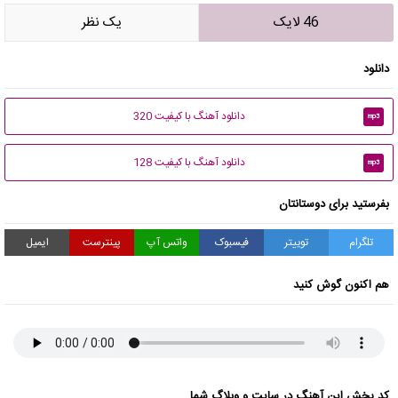
46 لایک
يک نظر
دانلود
دانلود آهنگ با کیفیت 320
mp3
دانلود آهنگ با کیفیت 128
mp3
بفرستید برای دوستانتان
تلگرام
توییتر
فیسبوک
واتس آپ
پینترست
ایمیل
هم اکنون گوش کنید
کد پخش این آهنگ در سایت و وبلاگ شما