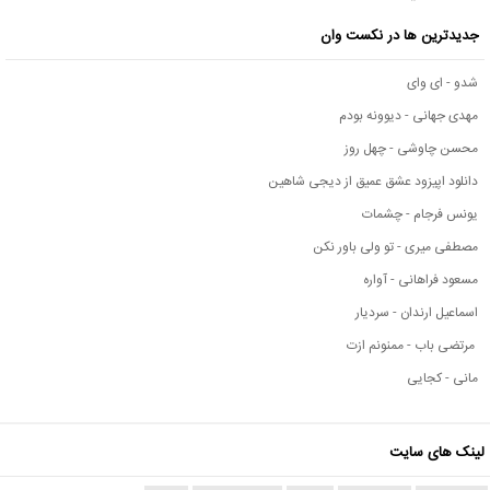
جدیدترین ها در نکست وان
شدو - ای وای
مهدی جهانی - دیوونه بودم
محسن چاوشی - چهل روز
دانلود اپیزود عشق عمیق از دیجی شاهین
یونس فرجام - چشمات
مصطفی میری - تو ولی باور نکن
مسعود فراهانی - آواره
اسماعیل ارندان - سردیار
مرتضی باب - ممنونم ازت
مانی - کجایی
لینک های سایت