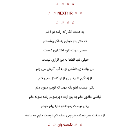
♫ ♫ ♫ ♫
♫ ♫
NEXT1.IR
♫ ♫
♫ ♫ ♫ ♫
یه عادت انگار که رفته تو ذاتم
که حتی تو خوابم به فکر چشماتم
حسی بهت دارم اختیاری نیست
خیلی شبا قطعا به بی قراری نیست
من واسه ی داشتن تو به آب آتیش می زنم
از زندگیم شاید ولی
ا
ز تو که دل نمی کنم
یکی نیست اینو بگه بهت که تویی درون دلم
نباشی داغون دلم یه روز ازت دور بمونم زنده بمونه دلم
یکی نیست بدونه تو دنیا برام جهنم
از دیدنت سیر نمیشم هر چی ببینم کم دوست دارم یه عالمه
♫ ♫
نکست وان
♫ ♫