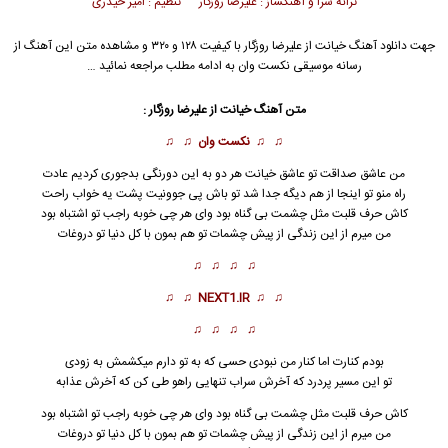
ترانه سرا و آهنگساز : علیرضا روزگار تنظیم : امیر حیدری
جهت دانلود آهنگ خیانت از
علیرضا روزگار
با کیفیت ۱۲۸ و ۳۲۰ و مشاهده متن این آهنگ از
رسانه موسیقی نکست وان به ادامه مطلب مراجعه نمائید …
متن آهنگ خیانت از
علیرضا روزگار
:
♫ ♫
نکست وان
♫ ♫
من عاشق صداقت تو عاشق
خیانت
هر دو به این دورنگی بدجوری کردیم عادت
راه منو تو اینجا از هم دیگه جدا شد تو باش پی جوونیت پشت یه خواب راحت
کاش حرف قلبت مثل چشمت بی گناه بود وای هر چی خوبه راجب تو اشتباه بود
من میرم از این زندگی از پیش چشمات تو هم بمون با کل دنیا تو دروغات
♫ ♫ ♫ ♫
♫ ♫
NEXT1.IR
♫ ♫
♫ ♫ ♫ ♫
بودم کنارت اما کنار من نبودی حسی که به تو دارم میکشمش به زودی
تو این مسیر پردرد که آخرش سراب تنهایی راهو طی کن که آخرش عذابه
کاش حرف قلبت مثل چشمت بی گناه بود وای هر چی خوبه راجب تو اشتباه بود
من میرم از این زندگی از پیش چشمات تو هم بمون با کل دنیا تو دروغات