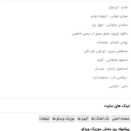
شدو - ای وای
مهدی جهانی - دیوونه بودم
محسن چاوشی - چهل روز
دانلود اپیزود عشق عمیق از دیجی شاهین
یونس فرجام - چشمات
مصطفی میری - تو ولی باور نکن
مسعود فراهانی - آواره
اسماعیل ارندان - سردیار
مرتضی باب - ممنونم ازت
مانی - کجایی
لینک های سایت
صفحه اصلی
تک آهنگ ها
آلبوم ها
موزیک ویدئو ها
تبلیغات
پیشنهاد روز بخش موزیک ویدئو