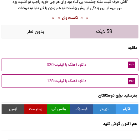
کاش حرف قلبت مثله چشمت بی گناه بود وای هر چی خوبه راجب تو اشتباه بود
من میرم از این زندگی از پیش چشمات تو هم بمون با کل دنیا تو دروغات
♫ ♫
نکست وان
♫ ♫
58 لایک
بدون نظر
دانلود
دانلود آهنگ با کیفیت 320
mp3
دانلود آهنگ با کیفیت 128
mp3
بفرستید برای دوستانتان
تلگرام
توییتر
فیسبوک
واتس آپ
پینترست
ایمیل
هم اکنون گوش کنید