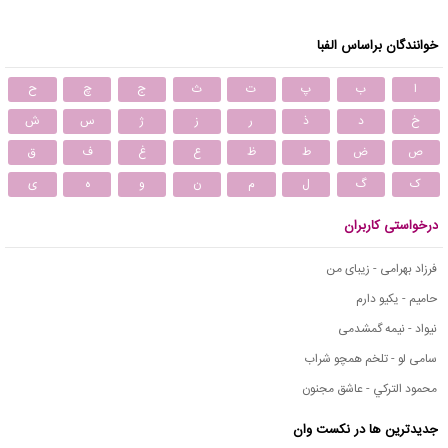
خوانندگان براساس الفبا
ا
ب
پ
ت
ث
ج
چ
ح
خ
د
ذ
ر
ز
ژ
س
ش
ص
ض
ط
ظ
ع
غ
ف
ق
ک
گ
ل
م
ن
و
ه
ی
درخواستی کاربران
فرزاد بهرامی - زیبای من
حامیم - یکیو دارم
نیواد - نیمه گمشدمی
سامی لو - تلخم همچو شراب
محمود التركي - عاشق مجنون
جدیدترین ها در نکست وان