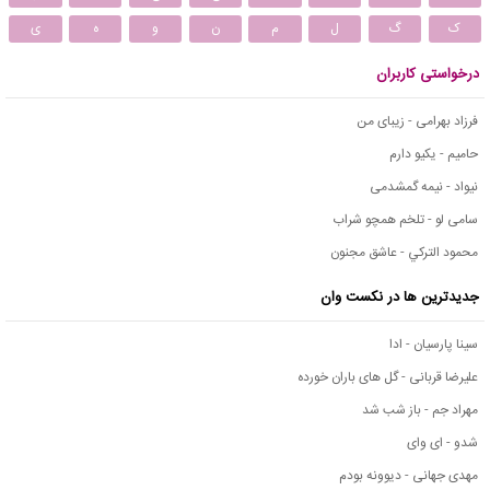
ک
گ
ل
م
ن
و
ه
ی
درخواستی کاربران
فرزاد بهرامی - زیبای من
حامیم - یکیو دارم
نیواد - نیمه گمشدمی
سامی لو - تلخم همچو شراب
محمود التركي - عاشق مجنون
جدیدترین ها در نکست وان
سینا پارسیان - ادا
علیرضا قربانی - گل های باران خورده
مهراد جم - باز شب شد
شدو - ای وای
مهدی جهانی - دیوونه بودم