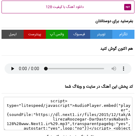
دانلود آهنگ با کیفیت 128
mp3
بفرستید برای دوستانتان
تلگرام
توییتر
فیسبوک
واتس آپ
پینترست
ایمیل
هم اکنون گوش کنید
کد پخش این آهنگ در سایت و وبلاگ شما