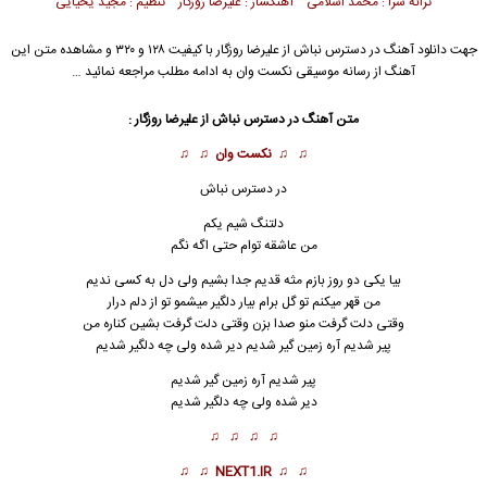
ترانه سرا : محمد اسلامی آهنگساز : علیرضا روزگار تنظیم : مجید یحیایی
جهت دانلود آهنگ در دسترس نباش از
علیرضا روزگار
با کیفیت ۱۲۸ و ۳۲۰ و مشاهده متن این
آهنگ از رسانه موسیقی نکست وان به ادامه مطلب مراجعه نمائید …
متن آهنگ در دسترس نباش از
علیرضا روزگار
:
♫ ♫
نکست وان
♫ ♫
در دسترس نباش
دلتنگ شیم یکم
من عاشقه توام حتی اگه نگم
بیا یکی دو روز بازم مثه قدیم جدا بشیم ولی دل به کسی ندیم
من قهر میکنم تو گل بر
ا
م بیار دلگیر میشمو تو از دلم درار
وقتی دلت گرفت منو صدا بزن وقتی دلت گرفت بشین کناره من
پیر شدیم آره زمین گیر شدیم دیر شده ولی چه دلگیر شدیم
پیر شدیم آره زمین گیر شدیم
دیر شده ولی چه دلگیر شدیم
♫ ♫ ♫ ♫
♫ ♫
NEXT1.IR
♫ ♫