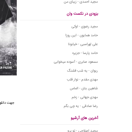
مجید احمدی - زیبای من
بزودی در نکست وان
مجید رضوی - اوکی
حامد همایون - این روزا
علی لهراسبی - خیابونا
حامد پارسا - جزیره
مسعود صابری - آسوده میخوابی
ریوان - یه شب قشنگ
مهدی مقدم - نوار قلب
شاهین بنان - الماس
مهدی جهانی - زخم
جهت دانلو
رضا صادقی - یه چی بگم
آخرین های آرشیو
مجید اصلاحی - تو برو