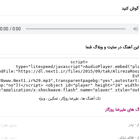
گوش کنید
ن آهنگ در سایت و وبلاگ شما
تک آهنگ ها
،
علیرضا روزگار
،
غمگین
،
ویژه
گ های علیرضا روزگار
ر - پدر
بدون نظر | 423 بازدید
ار - ظالم نباش
بدون نظر | 591 بازدید