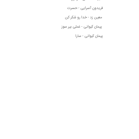
فریدون آسرایی - حسرت
معین زد - خدا رو شکر کن
پیمان کیوانی - غملی بیر سوز
پیمان کیوانی - سارا