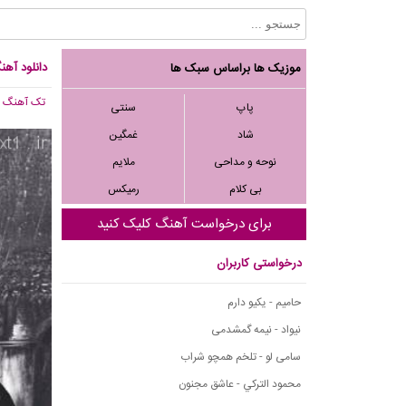
دانلود آهن
موزیک ها براساس سبک ها
تک آهنگ
, 380
پاپ
سنتی
شاد
غمگین
نوحه و مداحی
ملایم
بی کلام
رمیکس
برای درخواست آهنگ کلیک کنید
درخواستی کاربران
حامیم - یکیو دارم
نیواد - نیمه گمشدمی
سامی لو - تلخم همچو شراب
محمود التركي - عاشق مجنون