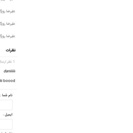
علیرضا روزگا
علیرضا روزگا
علیرضا روزگا
نظرات
1 نظر ارسال شده
daniiiiii
llii boood
نام شما :
ایمیل :