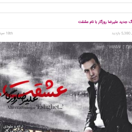
گ جدید علیرضا روزگار با نام عشقت
5, بازدید
18th سپتامبر 2015