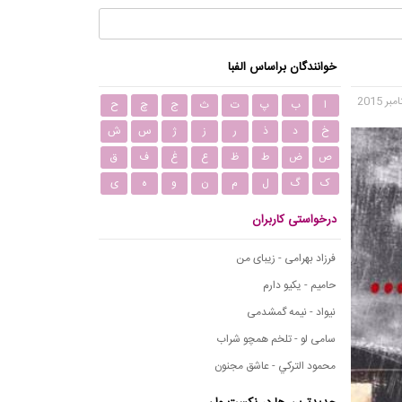
خوانندگان براساس الفبا
ا
ب
پ
ت
ث
ج
چ
ح
خ
د
ذ
ر
ز
ژ
س
ش
ص
ض
ط
ظ
ع
غ
ف
ق
ک
گ
ل
م
ن
و
ه
ی
درخواستی کاربران
فرزاد بهرامی - زیبای من
حامیم - یکیو دارم
نیواد - نیمه گمشدمی
سامی لو - تلخم همچو شراب
محمود التركي - عاشق مجنون