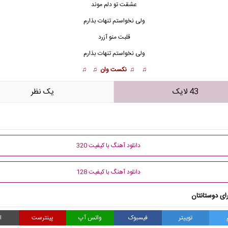
عشقت تو دلم موند
ولی نخواستم ت
ن
هات بذارم
قلبت منو آزرد
ولی نخواستم تنهات بذارم
♫ ♫ نکست وان ♫ ♫
43 لایک
يک نظر
دانلود آهنگ با کیفیت 320
دانلود آهنگ با کیفیت 128
ای دوستانتان
توییتر
فیسبوک
واتس آپ
پینترست
ا