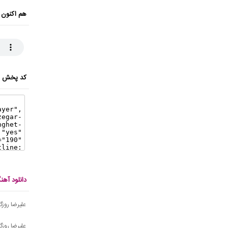
هم اکنون 
کد پخش ای
دانلود آهن
علیرضا روزگا
علیرضا روزگ