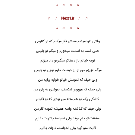
♫ ♫ ♫ ♫
♫ ♫ Next1.ir ♫ ♫
♫ ♫ ♫ ♫
وقتی تنها میشم همش فکر میکنم که تو کنارمی
حتی قسم به اسمت میخورم و میگم تو یارمی
تویه خیالم باز دستاتو میگیرمو داد میزنم
میگم عزیزم من تو رو دوست دارم تویی تو یارمی
ولی حیف که تمومش خیالو خوابه برایه من
ولی حیف که غرورمو شکستی نموندی به پای من
کاشکی یکم تو هم مثله من بودی که تو فکرتم
ولی حیف که گذشته واسه همیشه تمومه کار من
عشقت تو دلم موند ولی نخواستم تنهات بذارم
قلبت منو آزرد ولی نخواستم تنهات بذارم