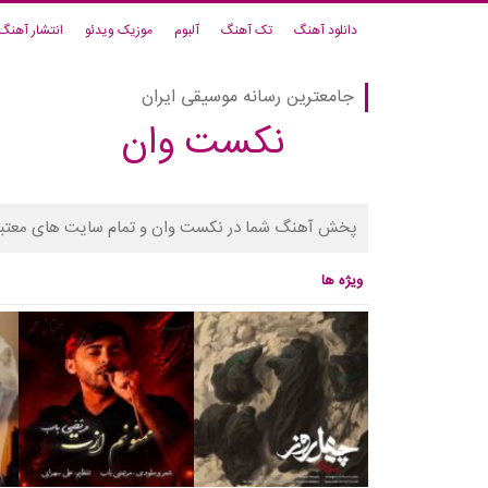
دانلود آهنگ
تک آهنگ
آلبوم
موزیک ویدئو
انتشار آهنگ
جامعترین رسانه موسیقی ایران
نکست وان
پخش آهنگ شما در نکست وان و تمام سایت های معتبر
ویژه ها