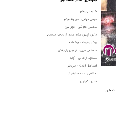
جدیدترین ها در نکست وان
شدو - ای وای
مهدی جهانی - دیوونه بودم
محسن چاوشی - چهل روز
دانلود اپیزود عشق عمیق از دیجی شاهین
یونس فرجام - چشمات
مصطفی میری - تو ولی باور نکن
مسعود فراهانی - آواره
اسماعیل ارندان - سردیار
مرتضی باب - ممنونم ازت
مانی - کجایی
نکست وان به