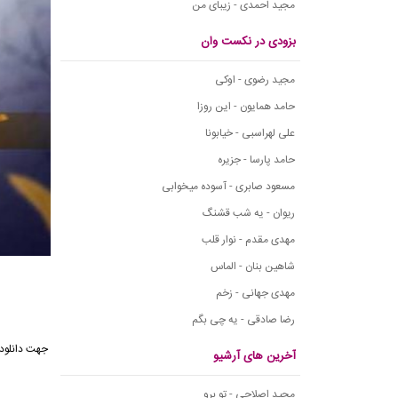
مجید احمدی - زیبای من
بزودی در نکست وان
مجید رضوی - اوکی
حامد همایون - این روزا
علی لهراسبی - خیابونا
حامد پارسا - جزیره
مسعود صابری - آسوده میخوابی
ریوان - یه شب قشنگ
مهدی مقدم - نوار قلب
شاهین بنان - الماس
مهدی جهانی - زخم
رضا صادقی - یه چی بگم
جهت دانلود
آخرین های آرشیو
مجید اصلاحی - تو برو