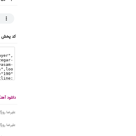
کد پخش ای
دانلود آهن
علیرضا روزگا
علیرضا روزگ