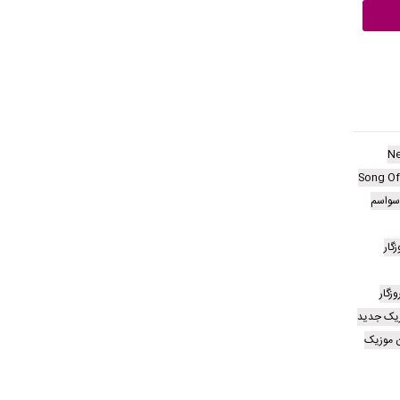
Ne
Song Of
وسواسم
گار
زگار
زیک جدید
 موزیک