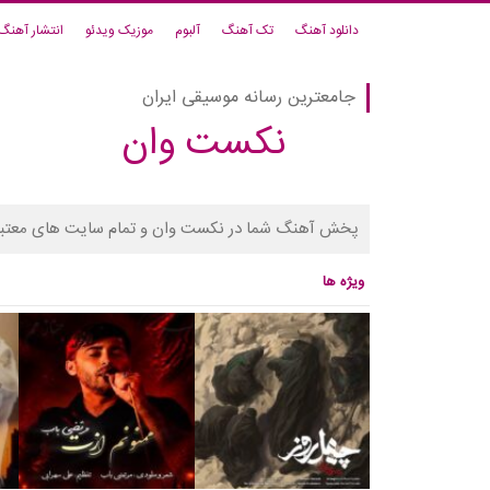
دانلود آهنگ
تک آهنگ
آلبوم
موزیک ویدئو
انتشار آهنگ
جامعترین رسانه موسیقی ایران
نکست وان
پخش آهنگ شما در نکست وان و تمام سایت های معتبر
ویژه ها