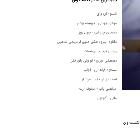
جدیدترین ها در نکست وان
شدو - ای وای
مهدی جهانی - دیوونه بودم
محسن چاوشی - چهل روز
دانلود اپیزود عشق عمیق از دیجی شاهین
یونس فرجام - چشمات
مصطفی میری - تو ولی باور نکن
مسعود فراهانی - آواره
اسماعیل ارندان - سردیار
مرتضی باب - ممنونم ازت
مانی - کجایی
سیقی نکست وان