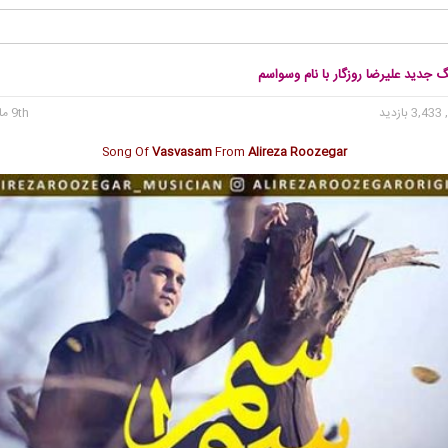
گ جدید علیرضا روزگار با نام وسواسم
3, بازدید
9th مارس 2018
Song Of
Vasvasam
From
Alireza Roozegar