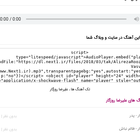
ن آهنگ در سایت و وبلاگ شما
تک آهنگ ها
،
علیرضا روزگار
گ های علیرضا روزگار
ر - پدر
بدون نظر | 423 بازدید
ار - ظالم نباش
بدون نظر | 591 بازدید