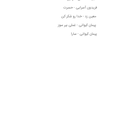
فریدون آسرایی - حسرت
معین زد - خدا رو شکر کن
پیمان کیوانی - غملی بیر سوز
پیمان کیوانی - سارا