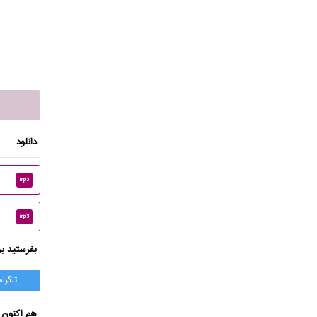
دانلود
mp3
mp3
بفرستید بر
تلگرام
هم اکنون 