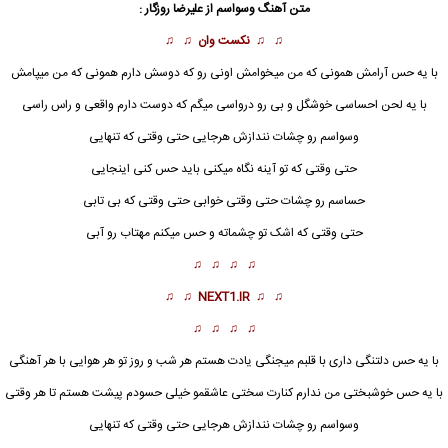
متن آهنگ وسواسم از
علیرضا روزگار
:
♫ ♫
نکست وان
♫ ♫
با یه حس آرامش همونی که من میخوامش اونی رو که دوسش دارم همونی که من میپامش
با یه لحن احساسی خوشگل و بی رو درواسی میگم که دوست دارم واقعی و راس راسی
وسواسم
رو چشات نندازش هرجایی حتی وقتی که تنهایی
حتی وقتی که تو آینه نگاه میکنی باید حس کنی اینجایی
حساسم رو چشات حتی وقتی خوابی حتی وقتی که بی تابی
حتی وقتی که اشک تو چشماته و حس میکنم مهتاب رو آبی
♫ ♫ ♫ ♫
♫ ♫
NEXT1.IR
♫ ♫
♫ ♫ ♫ ♫
با یه حس دلتنگی داری با قلبم میجنگی یادت هستم هر شب و روز تو هر هوایی با هر آهنگی
با یه حس خوشبختی من ندارم کنارت سختی عاشقمو خیلی حسودم پیشت هستم تا هر وقتی
وسواسم
رو چشات نندازش هرجایی حتی وقتی که تنهایی