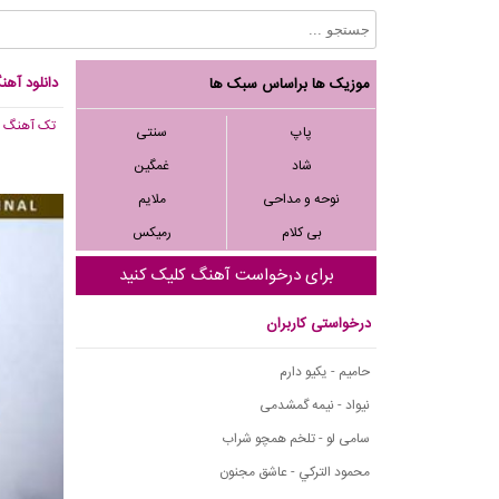
دانلود آهن
موزیک ها براساس سبک ها
تک آهنگ
, 433
پاپ
سنتی
شاد
غمگین
نوحه و مداحی
ملایم
بی کلام
رمیکس
برای درخواست آهنگ کلیک کنید
درخواستی کاربران
حامیم - یکیو دارم
نیواد - نیمه گمشدمی
سامی لو - تلخم همچو شراب
محمود التركي - عاشق مجنون