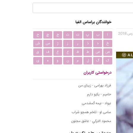
خوانندگان براساس الفبا
ا
ب
پ
ت
ث
ج
چ
ح
خ
د
ذ
ر
ز
ژ
س
ش
ص
ض
ط
ظ
ع
غ
ف
ق
ک
گ
ل
م
ن
و
ه
ی
درخواستی کاربران
فرزاد بهرامی - زیبای من
حامیم - یکیو دارم
نیواد - نیمه گمشدمی
سامی لو - تلخم همچو شراب
محمود التركي - عاشق مجنون