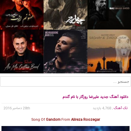
دانلود آهنگ جدید علیرضا روزگار با نام گندم
تک آهنگ
, 4,768 بازدید
28th دسامبر 2016
Song Of
Gandom
From
Alireza Roozegar