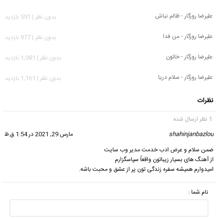
علیرضا روزگار - ظالم نباش
بدون نظر | 591 بازدید
علیرضا روزگار - من فدا
بدون نظر | 977 بازدید
علیرضا روزگار - خاتون
بدون نظر | 1,981 بازدید
علیرضا روزگار - سلام دریا
بدون نظر | 1,161 بازدید
نظرات
1 نظر ارسال شده
shahinjanbazlou
گفت:
مارس 29, 2021 در 1:54 ق.ظ
ضمن سلام و عرض ادب خدمت مدیر وب سایت
از آهنگ های بسیار زیباتون واقعاً سپاسگزارم
امیدوارم همیشه سفره زندگی تون پر از عشق و محبت باشه.
نام شما :