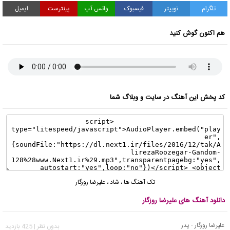
تلگرام
توییتر
فیسبوک
واتس آپ
پینترست
ایمیل
هم اکنون گوش کنید
کد پخش این آهنگ در سایت و وبلاگ شما
تک آهنگ ها
،
شاد
،
علیرضا روزگار
دانلود آهنگ های علیرضا روزگار
علیرضا روزگار - پدر
بدون نظر | 425 بازدید