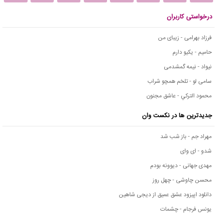
درخواستی کاربران
فرزاد بهرامی - زیبای من
حامیم - یکیو دارم
نیواد - نیمه گمشدمی
سامی لو - تلخم همچو شراب
محمود التركي - عاشق مجنون
جدیدترین ها در نکست وان
مهراد جم - باز شب شد
شدو - ای وای
مهدی جهانی - دیوونه بودم
محسن چاوشی - چهل روز
دانلود اپیزود عشق عمیق از دیجی شاهین
یونس فرجام - چشمات