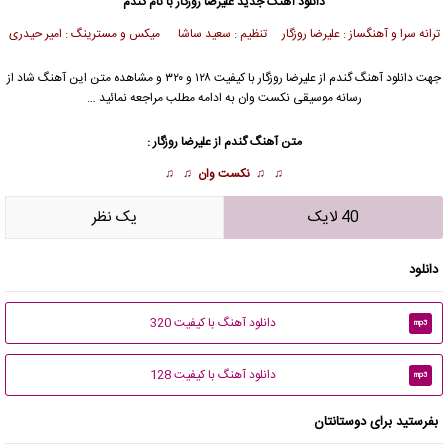
دانلود آهنگ جدید
علیرضا روزگار
با نام گندم
ترانه سرا و آهنگساز : علیرضا روزگار تنظیم : سعید ساشا میکس و مسترینگ : امیر حیدری
جهت دانلود آهنگ گندم از
علیرضا روزگار
با کیفیت ۱۲۸ و ۳۲۰ و مشاهده متن این آهنگ شاد از
رسانه موسیقی نکست وان به ادامه مطلب مراجعه نمائید …
متن آهنگ گندم از
علیرضا روزگار
:
♫ ♫
نکست وان
♫ ♫
40 لایک
يک نظر
دانلود
دانلود آهنگ با کیفیت 320
mp3
دانلود آهنگ با کیفیت 128
mp3
بفرستید برای دوستانتان