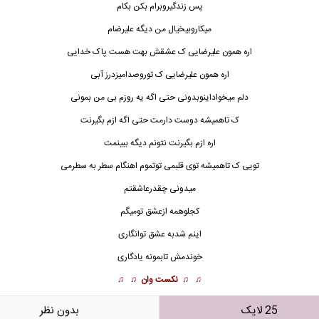
پس زندگیروبرام بکن بکام
میکاروبیخیال من دیگه علیرضام
اره همون علیرضایی ک عشقش بهت هست پاک خدایی
اره همون علیرضایی ک توروصدامیزدرز آبی
دلم میخواداینوبدونی حتی اگه یه روزم بی من بمونی
ک تاهمیشه دوست دارمت حتی اگه ازم بگیرنت
اره ازم بگیرنت نتونم دیگه ببینمت
تویی ک تاهمیشه توی قلبمی توتموم اهنگام سطر به سطرمی
میدونی چقدرعاشقتم
کجلوهمه ازعشق تومیگم
اینم شدبه عشق توانگاری
خوندمش تابمونه یادگاری
♫ ♫
نکست وان
♫ ♫
25 لایک
بدون نظر