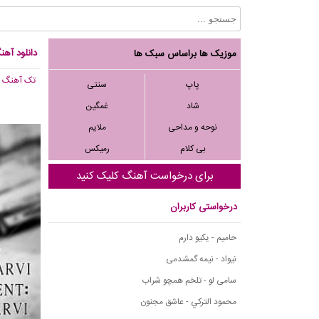
دانلود آهن
موزیک ها براساس سبک ها
تک آهنگ
, 033
پاپ
سنتی
شاد
غمگین
نوحه و مداحی
ملایم
بی کلام
رمیکس
برای درخواست آهنگ کلیک کنید
درخواستی کاربران
حامیم - یکیو دارم
نیواد - نیمه گمشدمی
سامی لو - تلخم همچو شراب
محمود التركي - عاشق مجنون