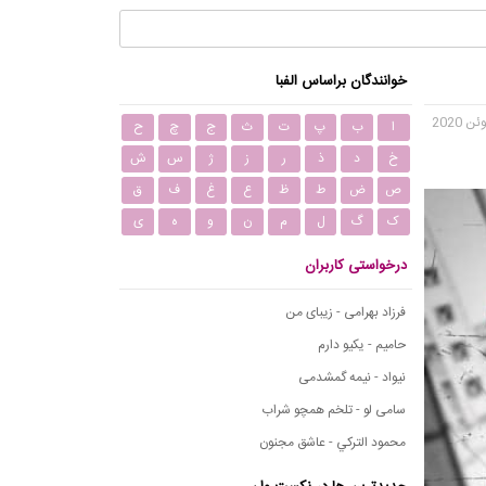
خوانندگان براساس الفبا
ا
ب
پ
ت
ث
ج
چ
ح
خ
د
ذ
ر
ز
ژ
س
ش
ص
ض
ط
ظ
ع
غ
ف
ق
ک
گ
ل
م
ن
و
ه
ی
درخواستی کاربران
فرزاد بهرامی - زیبای من
حامیم - یکیو دارم
نیواد - نیمه گمشدمی
سامی لو - تلخم همچو شراب
محمود التركي - عاشق مجنون