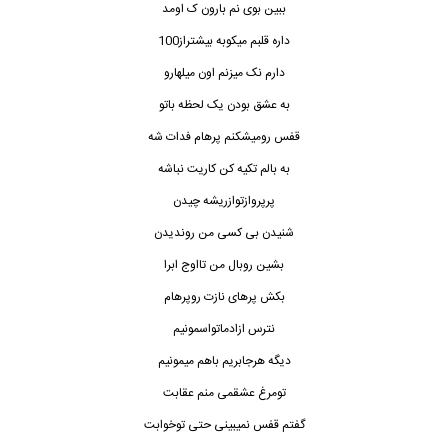
ببین بوی نم بارون ک اومد
داره قلبم میکوبه بیشتراز100
دارم نک میزنم اون میلهارو
به عشق بودن یک لحظه باتو
قفس رومیشکنم پرهام فدات شه
به بالم تکیه کن کاریت نباشه
پرپروازتوازریشه چیدن
شنیدن بی کسی من روندیدن
بشین روبال من تااوج ابرا
بکش پرهای نازت روپرهام
نترس ازادماتواسمونیم
دیگه هرجابریم باهم میمونیم
تومرغ عشقمی منم عقابت
گفتم قفس نمیبینی حتی توخوابت