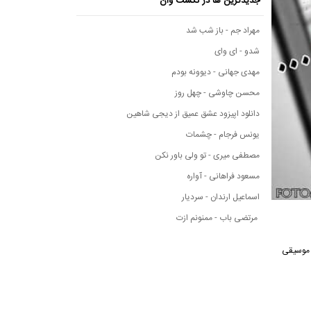
جدیدترین ها در نکست وان
مهراد جم - باز شب شد
شدو - ای وای
مهدی جهانی - دیوونه بودم
محسن چاوشی - چهل روز
دانلود اپیزود عشق عمیق از دیجی شاهین
یونس فرجام - چشمات
مصطفی میری - تو ولی باور نکن
مسعود فراهانی - آواره
اسماعیل ارندان - سردیار
مرتضی باب - ممنونم ازت
آهنگ از رسانه موسیقی