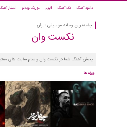
دانلود آهنگ
تک آهنگ
آلبوم
موزیک ویدئو
انتشار آهنگ
جامعترین رسانه موسیقی ایران
نکست وان
پخش آهنگ شما در نکست وان و تمام سایت های معتبر
ویژه ها