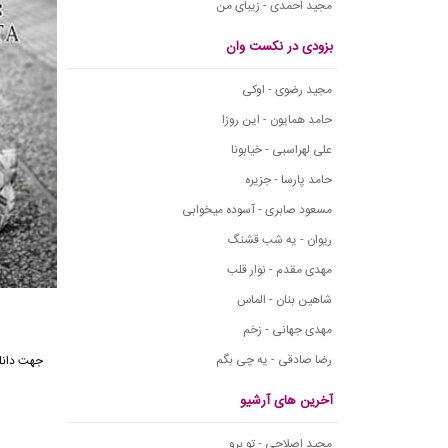
مجید احمدی - زیبای من
بزودی در نکست وان
مجید رضوی - اوکی
حامد همایون - این روزا
علی لهراسبی - خیابونا
حامد پارسا - جزیره
مسعود صابری - آسوده میخوابی
ریوان - یه شب قشنگ
مهدی مقدم - نوار قلب
شاهین بنان - الماس
مهدی جهانی - زخم
رضا صادقی - یه چی بگم
آخرین های آرشیو
مجید اصلاحی - تو برو