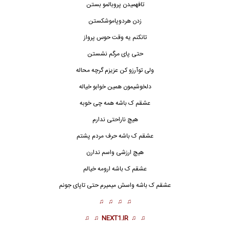
تافهمیدن پروبالمو بستن
زدن هردوپاموشکستن
تانکنم یه وقت حوس پرواز
حتی پای مرگم نشستن
ولی توآرزو کن عزیزم گرچه محاله
دلخوشیمون همین خوابو خیاله
عشقم ک باشه همه چی خوبه
هیچ ناراحتی ندارم
عشقم ک باشه حرف مردم پشتم
هیچ ارزشی واسم ندارن
عشقم ک باشه ارومه خیالم
عشقم ک باشه واسش میمیرم حتی تاپای جونم
♫ ♫ ♫ ♫
♫ ♫
NEXT1.IR
♫ ♫