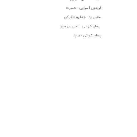
فریدون آسرایی - حسرت
معین زد - خدا رو شکر کن
پیمان کیوانی - غملی بیر سوز
پیمان کیوانی - سارا