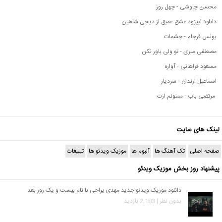
محسن چاوشی - چهل روز
دانلود اپیزود عشق عمیق از دیجی شاهین
یونس فرجام - چشمات
مصطفی میری - تو ولی باور نکن
مسعود فراهانی - آواره
اسماعیل ارندان - سردیار
مرتضی باب - ممنونم ازت
لینک های سایت
صفحه اصلی
تک آهنگ ها
آلبوم ها
موزیک ویدئو ها
تبلیغات
پیشنهاد روز بخش موزیک ویدئو
دانلود موزیک ویدئو جدید مهدی یراحی با نام بیست و یک روز بعد
بدون نظر | 2,183 بازدید