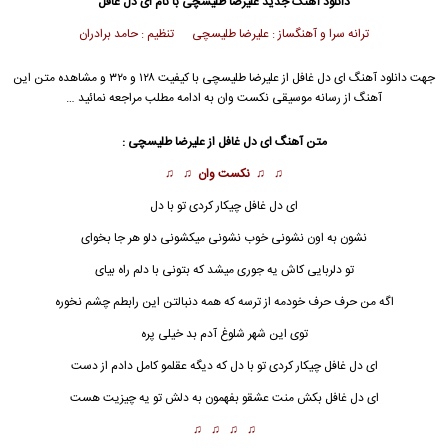
دانلود آهنگ جدید
علیرضا طلیسچی با نام ای دل غافل
ترانه سرا و آهنگساز : علیرضا طلیسچی تنظیم : حامد برادران
جهت دانلود آهنگ ای دل غافل از علیرضا طلیسچی با کیفیت ۱۲۸ و ۳۲۰ و مشاهده متن این
آهنگ از رسانه موسیقی نکست وان به ادامه مطلب مراجعه نمائید …
متن آهنگ ای دل غافل از علیرضا طلیسچی :
♫ ♫
نکست وان
♫ ♫
ای دل غافل چیکار کردی تو با دل
نشون به اون نشونی خوب نشونی میکشونی دلو هر جا بخوای
تو دلربایی کاش یه جوری میشد که بتونی با دلم راه بیای
اگه من حرف حرف خودمه از ترسه که همه دنبالتن این رابطم چشم نخوره
توی این شهر شلوغ آدم بد خیلی پره
ای دل غافل چیکار کردی تو با دل که دیگه عقلمو کامل دادم از دست
ای دل غافل
بکش منت عشقو بفهمون به دلش تو یه چیزیت هست
♫ ♫ ♫ ♫