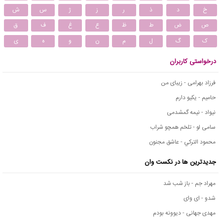
خ
د
ذ
ر
ز
ژ
س
ش
ص
ض
ط
ظ
ع
غ
ف
ق
ک
گ
ل
م
ن
و
ه
ی
درخواستی کاربران
فرزاد بهرامی - زیبای من
حامیم - یکیو دارم
نیواد - نیمه گمشدمی
سامی لو - تلخم همچو شراب
محمود التركي - عاشق مجنون
جدیدترین ها در نکست وان
مهراد جم - باز شب شد
شدو - ای وای
مهدی جهانی - دیوونه بودم