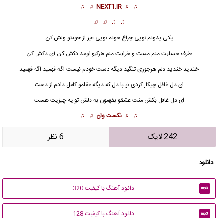
♫ ♫
NEXT1.IR
♫ ♫
♫ ♫ ♫ ♫
یکی یدونم تویی چراغ خونم تویی غیر از خودتو ولش کن
طرف حسابت منم مست و خرابت منم هرکیو اومد دکش کن آی دکش کن
خندید خندید دلم هرجوری تنگید دیگه دست خودم نیست اگه فهمید اگه فهمید
ای دل غافل
چیکار کردی تو با دل که دیگه عقلمو کامل دادم از دست
ای دل غافل بکش منت عشقو بفهمون به دلش تو یه چیزیت هست
♫ ♫
نکست وان
♫ ♫
242 لایک
6 نظر
دانلود
دانلود آهنگ با کیفیت 320
mp3
دانلود آهنگ با کیفیت 128
mp3