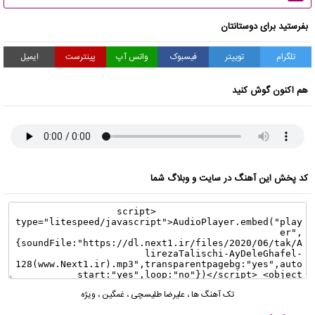
بفرستید برای دوستانتان
تلگرام
توییتر
فیسبوک
واتس آپ
پینترست
ایمیل
هم اکنون گوش کنید
کد پخش این آهنگ در سایت و وبلاگ شما
تک آهنگ ها
،
علیرضا طلیسچی
،
غمگین
،
ویژه