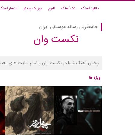
دانلود آهنگ
تک آهنگ
آلبوم
موزیک ویدئو
انتشار آهنگ
جامعترین رسانه موسیقی ایران
نکست وان
پخش آهنگ شما در نکست وان و تمام سایت های معتبر
ویژه ها