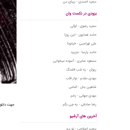
مجید احمدی - زیبای من
بزودی در نکست وان
مجید رضوی - اوکی
حامد همایون - این روزا
علی لهراسبی - خیابونا
حامد پارسا - جزیره
مسعود صابری - آسوده میخوابی
ریوان - یه شب قشنگ
مهدی مقدم - نوار قلب
شاهین بنان - الماس
مهدی جهانی - زخم
رضا صادقی - یه چی بگم
جهت دانلو
آخرین های آرشیو
مجید اصلاحی - تو برو