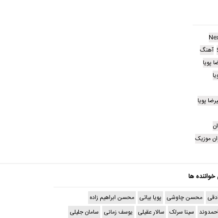
Ne
آهنگ
ا پویا
یا
رضا پویا
ن
ن موزیک
 خواننده ها
دقی
محسن چاوشی
پویا بیاتی
محسن ابراهیم زاده
حمدوند
سینا سرلک
سالار عقیلی
یوسف زمانی
سامان جلیلی