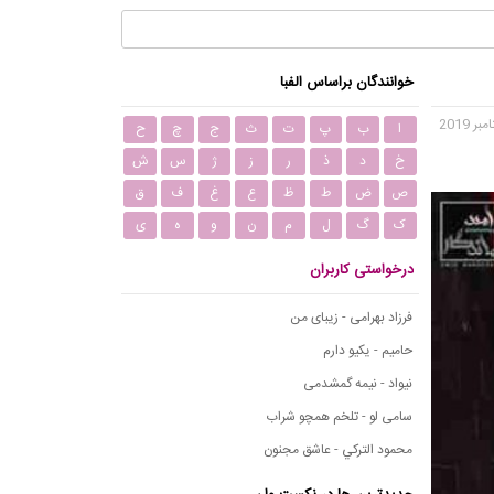
خوانندگان براساس الفبا
ا
ب
پ
ت
ث
ج
چ
ح
خ
د
ذ
ر
ز
ژ
س
ش
ص
ض
ط
ظ
ع
غ
ف
ق
ک
گ
ل
م
ن
و
ه
ی
درخواستی کاربران
فرزاد بهرامی - زیبای من
حامیم - یکیو دارم
نیواد - نیمه گمشدمی
سامی لو - تلخم همچو شراب
محمود التركي - عاشق مجنون