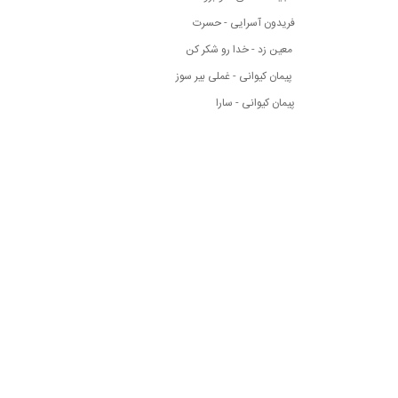
فریدون آسرایی - حسرت
معین زد - خدا رو شکر کن
پیمان کیوانی - غملی بیر سوز
پیمان کیوانی - سارا