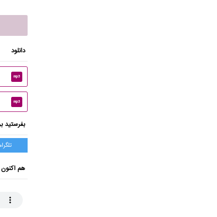
دانلود
mp3
mp3
بفرستید بر
تلگرام
هم اکنون 