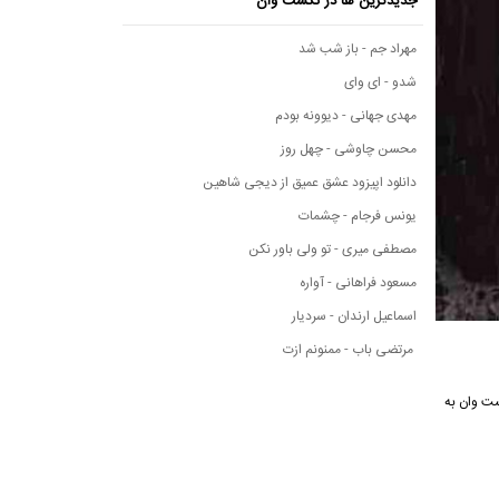
جدیدترین ها در نکست وان
مهراد جم - باز شب شد
شدو - ای وای
مهدی جهانی - دیوونه بودم
محسن چاوشی - چهل روز
دانلود اپیزود عشق عمیق از دیجی شاهین
یونس فرجام - چشمات
مصطفی میری - تو ولی باور نکن
مسعود فراهانی - آواره
اسماعیل ارندان - سردیار
مرتضی باب - ممنونم ازت
 نکست وان به