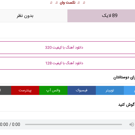
♫ ♫
نکست وان
♫ ♫
89 لایک
بدون نظر
دانلود آهنگ با کیفیت 320
دانلود آهنگ با کیفیت 128
ای دوستانتان
توییتر
فیسبوک
واتس آپ
پینترست
ا
گوش کنید