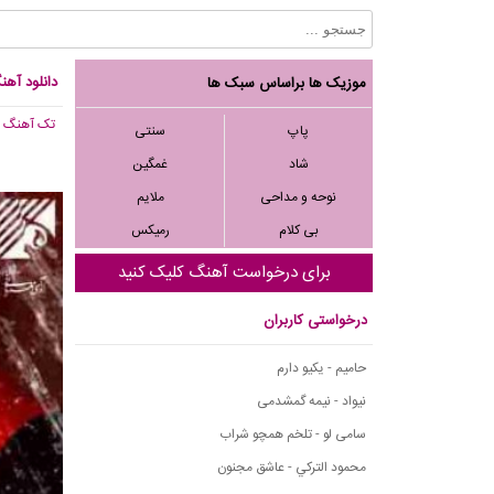
دانلود آهن
موزیک ها براساس سبک ها
تک آهنگ
, 293
پاپ
سنتی
شاد
غمگین
نوحه و مداحی
ملایم
بی کلام
رمیکس
برای درخواست آهنگ کلیک کنید
درخواستی کاربران
حامیم - یکیو دارم
نیواد - نیمه گمشدمی
سامی لو - تلخم همچو شراب
محمود التركي - عاشق مجنون