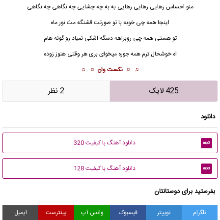
منو احساس رهایی رهایی رهایی به به چه چشایی چه نگاهی چه نگاهی
اینجا همه چی خوبه با تو صورتت قشنگه مث نور ماه
تو هستی همه چی روبراهه دسگه اشکی نمیاد رو گونه هام
اه خوشحال ترم همه جوره میخوای بری هر وقتی هنوز زوده
♫ ♫
نکست وان
♫ ♫
425 لایک
2 نظر
دانلود
دانلود آهنگ با کیفیت 320
mp3
دانلود آهنگ با کیفیت 128
mp3
بفرستید برای دوستانتان
تلگرام
توییتر
فیسبوک
واتس آپ
پینترست
ایمیل