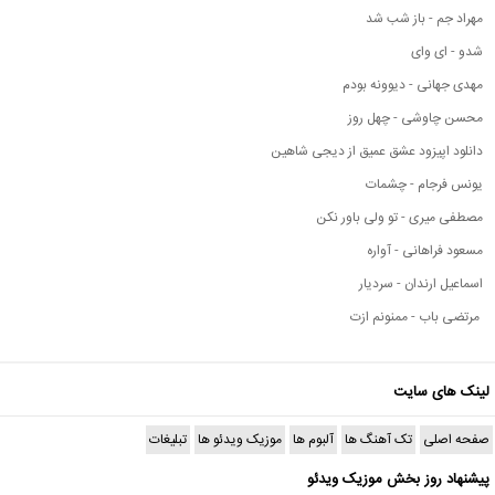
مهراد جم - باز شب شد
شدو - ای وای
مهدی جهانی - دیوونه بودم
محسن چاوشی - چهل روز
دانلود اپیزود عشق عمیق از دیجی شاهین
یونس فرجام - چشمات
مصطفی میری - تو ولی باور نکن
مسعود فراهانی - آواره
اسماعیل ارندان - سردیار
مرتضی باب - ممنونم ازت
لینک های سایت
صفحه اصلی
تک آهنگ ها
آلبوم ها
موزیک ویدئو ها
تبلیغات
پیشنهاد روز بخش موزیک ویدئو