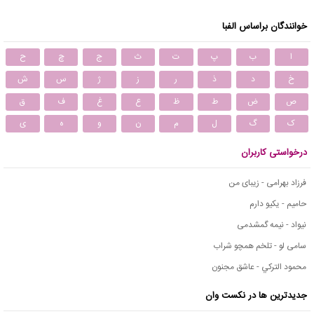
خوانندگان براساس الفبا
ا
ب
پ
ت
ث
ج
چ
ح
خ
د
ذ
ر
ز
ژ
س
ش
ص
ض
ط
ظ
ع
غ
ف
ق
ک
گ
ل
م
ن
و
ه
ی
درخواستی کاربران
فرزاد بهرامی - زیبای من
حامیم - یکیو دارم
نیواد - نیمه گمشدمی
سامی لو - تلخم همچو شراب
محمود التركي - عاشق مجنون
جدیدترین ها در نکست وان