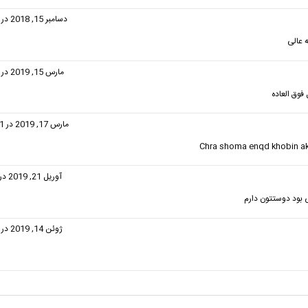
فت:
دسامبر 15, 2018 در 6:33 ب.ظ
 عالی
ت:
مارس 15, 2019 در 7:38 ب.ظ
فوق العاده
فت:
مارس 17, 2019 در 12:41 ب.ظ
Chra shoma enqd khobin a
فت:
آوریل 21, 2019 در 3:30 ق.ظ
یی بود دوستتون دارم
گفت:
ژوئن 14, 2019 در 8:08 ب.ظ