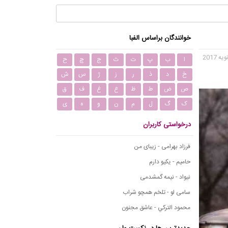
خوانندگان براساس الفبا
ا
ب
پ
ت
ث
ج
چ
ح
خ
د
ذ
ر
ز
ژ
س
ش
ص
ض
ط
ظ
ع
غ
ف
ق
ک
گ
ل
م
ن
و
ه
ی
درخواستی کاربران
فرزاد بهرامی - زیبای من
حامیم - یکیو دارم
نیواد - نیمه گمشدمی
سامی لو - تلخم همچو شراب
محمود التركي - عاشق مجنون