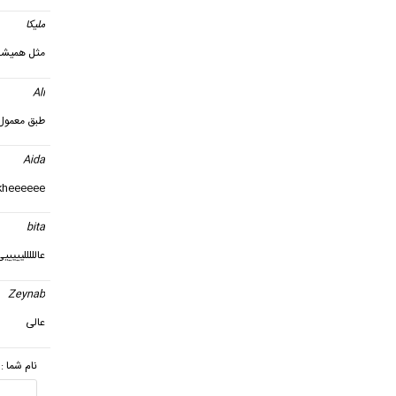
ملیکا
گ
مثل همیشه
Ali
گف
طبق معمول 
Aida
گ
kheeeeee
bita
گ
عالللللیییی
Zeynab
عالی
نام شما :