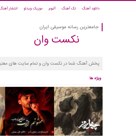
دانلود آهنگ
تک آهنگ
آلبوم
موزیک ویدئو
انتشار آهنگ
جامعترین رسانه موسیقی ایران
نکست وان
پخش آهنگ شما در نکست وان و تمام سایت های معتبر
ویژه ها