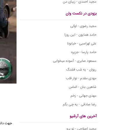
مجید احمدی - زیبای من
بزودی در نکست وان
مجید رضوی - اوکی
حامد همایون - این روزا
علی لهراسبی - خیابونا
حامد پارسا - جزیره
مسعود صابری - آسوده میخوابی
ریوان - یه شب قشنگ
مهدی مقدم - نوار قلب
شاهین بنان - الماس
مهدی جهانی - زخم
رضا صادقی - یه چی بگم
آخرین های آرشیو
جهت دانل
مجید اصلاحی - تو برو