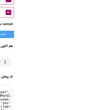
mp3
بفرستید بر
تلگرام
هم اکنون 
کد پخش ای