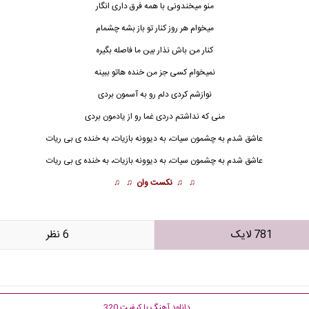
منو میخندونی با همه فرق داری انگار
میخوام هر روز کنار تو باز بشه چشمام
کنار من باش نذار بین ما فاصله بگیره
نمیخوام کسی جز من خنده هاتو ببینه
نوازشم کردی دلم رو به آسمون بردی
منی که نداشتم دردی غما رو از یادمون بردی
عاشق
شدم به چشمون سیات، به دیوونه بازیات، به خنده ی بی ریات
عاشق شدم به چشمون سیات، به دیوونه بازیات، به خنده ی بی ریات
♫ ♫
نکست وان
♫ ♫
781 لایک
6 نظر
دانلود آهنگ با کیفیت 320