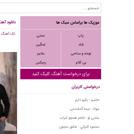
دانلود آه
موزیک ها براساس سبک ها
تک آهنگ
, ,273
پاپ
سنتی
شاد
غمگین
نوحه و مداحی
ملایم
بی کلام
رمیکس
برای درخواست آهنگ کلیک کنید
درخواستی کاربران
حامیم - یکیو دارم
نیواد - نیمه گمشدمی
سامی لو - تلخم همچو شراب
محمود التركي - عاشق مجنون