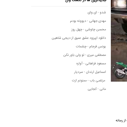
جدیدترین ها در نکست وان
شدو - ای وای
مهدی جهانی - دیوونه بودم
محسن چاوشی - چهل روز
دانلود اپیزود عشق عمیق از دیجی شاهین
یونس فرجام - چشمات
مصطفی میری - تو ولی باور نکن
مسعود فراهانی - آواره
اسماعیل ارندان - سردیار
مرتضی باب - ممنونم ازت
مانی - کجایی
نگ از رسانه