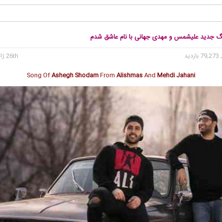
نگ جدید علیشمس و مهدی جهانی با نام عاشق شدم
79 بازدید
26th ژانویه 2017
Song Of
Ashegh Shodam
From
Alishmas
And
Mehdi Jahani