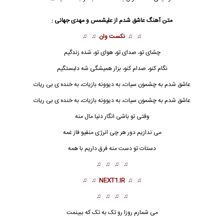
متن آهنگ عاشق شدم از علیشمس و مهدی جهانی :
♫ ♫
نکست وان
♫ ♫
چشای تو، صدای تو، هوای تو، شده زندگیم
نگام کنو، صدام کنو، بزار همیشگی شه دلبستگیم
عاشق شدم به چشمون سیات، به دیوونه بازیات، به خنده ی بی ریات
عاشق
شدم به چشمون سیات، به دیوونه بازیات، به خنده ی بی ریات
وقتی تو باشی انگار دنیا مال منه
می ندازیم دور هر چی انرژی منفیو فاز غمه
دستات تو دست منه فرق داریم با همه
♫ ♫ ♫ ♫
♫ ♫
NEXT1.IR
♫ ♫
♫ ♫ ♫ ♫
می شمارم روزا رو تک به تک که ببینمت