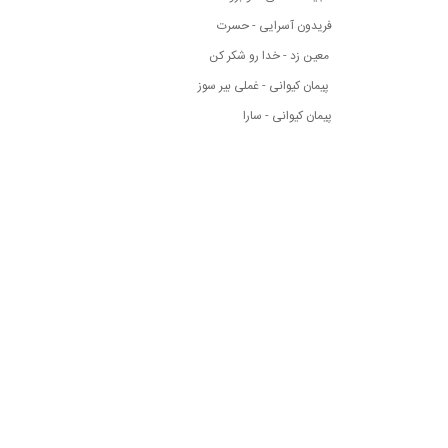
فریدون آسرایی - حسرت
معین زد - خدا رو شکر کن
پیمان کیوانی - غملی بیر سوز
پیمان کیوانی - سارا