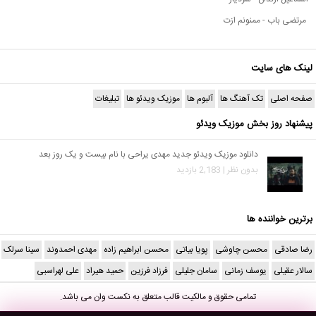
مرتضی باب - ممنونم ازت
لینک های سایت
صفحه اصلی
تک آهنگ ها
آلبوم ها
موزیک ویدئو ها
تبلیغات
پیشنهاد روز بخش موزیک ویدئو
دانلود موزیک ویدئو جدید مهدی یراحی با نام بیست و یک روز بعد
بدون نظر | 2,183 بازدید
برترین خواننده ها
رضا صادقی
محسن چاوشی
پویا بیاتی
محسن ابراهیم زاده
مهدی احمدوند
سینا سرلک
سالار عقیلی
یوسف زمانی
سامان جلیلی
فرزاد فرزین
حمید هیراد
علی لهراسبی
تمامی حقوق و مالکیت قالب متعلق به
نکست وان
می باشد.