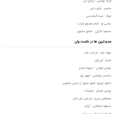
فرزاد بهرامی - زیبای من
حامیم - یکیو دارم
نیواد - نیمه گمشدمی
سامی لو - تلخم همچو شراب
محمود التركي - عاشق مجنون
جدیدترین ها در نکست وان
مهراد جم - باز شب شد
شدو - ای وای
مهدی جهانی - دیوونه بودم
محسن چاوشی - چهل روز
دانلود اپیزود عشق عمیق از دیجی شاهین
یونس فرجام - چشمات
مصطفی میری - تو ولی باور نکن
مسعود فراهانی - آواره
اسماعیل ارندان - سردیار