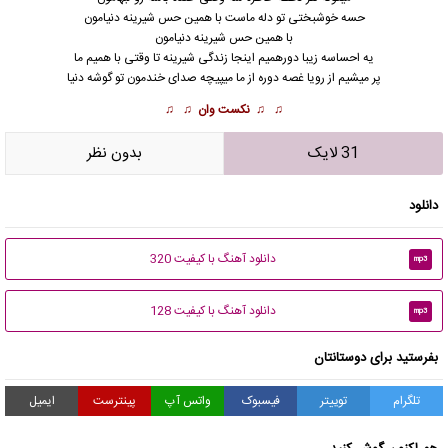
حسه خوشبختی تو دله ماست با همین حس شیرینه دنیامون
با همین حس شیرینه دنیامون
یه احساسه زیبا
دورهمی
م اینجا زندگی شیرینه تا وقتی با همیم ما
پر میشیم از رویا غصه دوره از ما میپیچه صدای خندمون تو گوشه دنیا
♫ ♫
نکست وان
♫ ♫
31 لایک
بدون نظر
دانلود
دانلود آهنگ با کیفیت 320
mp3
دانلود آهنگ با کیفیت 128
mp3
بفرستید برای دوستانتان
تلگرام
توییتر
فیسبوک
واتس آپ
پینترست
ایمیل