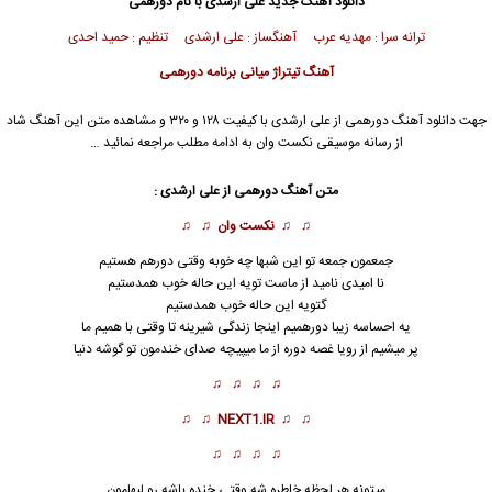
دانلود آهنگ جدید
علی ارشدی
با نام دورهمی
ترانه سرا : مهدیه عرب آهنگساز : علی ارشدی تنظیم : حمید احدی
آهنگ تیتراژ میانی برنامه دورهمی
جهت دانلود آهنگ دورهمی از
علی ارشدی
با کیفیت ۱۲۸ و ۳۲۰ و مشاهده متن این آهنگ شاد
از رسانه موسیقی نکست وان به ادامه مطلب مراجعه نمائید …
متن آهنگ دورهمی از
علی ارشدی
:
♫ ♫
نکست وان
♫ ♫
جمعمون جمعه تو این شبها چه خوبه وقتی
دورهم
هستیم
نا امیدی نامید از ماست تویه این حاله خوب همدستیم
گتویه این حاله خوب همدستیم
یه احساسه زیبا دورهمیم اینجا زندگی شیرینه تا وقتی با همیم ما
پر میشیم از رویا غصه دوره از ما میپیچه صدای خندمون تو گوشه دنیا
♫ ♫ ♫ ♫
♫ ♫
NEXT1.IR
♫ ♫
♫ ♫ ♫ ♫
میتونه هر لحظه خاطره شه وقتی خنده باشه رو لبهامون