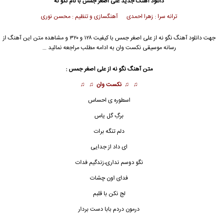
دانلود آهنگ جدید
علی اصغر جمس با نام نگو نه
ترانه سرا : زهرا احمدی آهنگسازی و تنظیم : محسن نوری
جهت دانلود آهنگ نگو نه از علی اصغر جمس با کیفیت ۱۲۸ و ۳۲۰ و مشاهده متن این آهنگ از
رسانه موسیقی نکست وان به ادامه مطلب مراجعه نمائید …
متن آهنگ نگو نه از علی اصغر جمس :
♫ ♫
نکست وان
♫ ♫
اسطوره ی احساس
برگِ گل یاس
دلم تنگه برات
ای داد از جدایی
نگو دوسم نداری،زندگیم فدات
فدای اون چشات
لج نکن با قلبم
درمون دردم بابا دست بردار