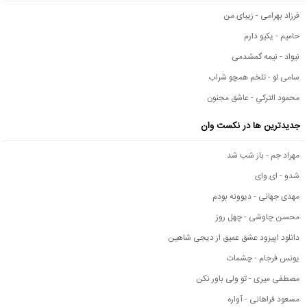
فرزاد بهرامی - زیبای من
حامیم - یکیو دارم
نیواد - نیمه گمشدمی
سامی لو - تلخم همچو شراب
محمود التركي - عاشق مجنون
جدیدترین ها در نکست وان
مهراد جم - باز شب شد
شدو - ای وای
مهدی جهانی - دیوونه بودم
محسن چاوشی - چهل روز
دانلود اپیزود عشق عمیق از دیجی شاهین
یونس فرجام - چشمات
مصطفی میری - تو ولی باور نکن
مسعود فراهانی - آواره