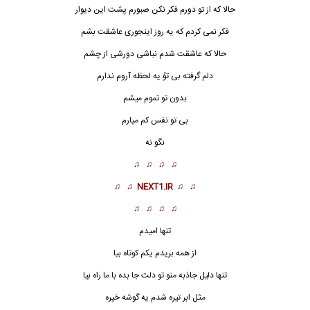
حالا که از تو دورم فکر نکن صبورم پشت این دیوار
فکر نمی کردم که یه روز اینجوری عاشقت بشم
حالا که عاشقت شدم نباشی دورشی از چشم
دلم گرفته بی توُ یه لحظه آروم ندارم
بدون تو تموم میشم
بی تو نفس کم میارم
نگو نه
♫ ♫ ♫ ♫
♫ ♫
NEXT1.IR
♫ ♫
♫ ♫ ♫ ♫
تنها امیدم
از همه بریدم یکم کوتاه بیا
تنها دلیل جاذبه منو تو دلت جا بده با ما راه بیا
مثل ابر تیره شدم یه گوشه خیره