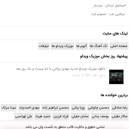
اسماعیل ارندان - سردیار
مرتضی باب - ممنونم ازت
لینک های سایت
صفحه اصلی
تک آهنگ ها
آلبوم ها
موزیک ویدئو ها
تبلیغات
پیشنهاد روز بخش موزیک ویدئو
دانلود موزیک ویدئو جدید مهدی یراحی با نام بیست و یک روز بعد
بدون نظر | 2,183 بازدید
برترین خواننده ها
رضا صادقی
محسن چاوشی
پویا بیاتی
محسن ابراهیم زاده
مهدی احمدوند
سینا سرلک
سالار عقیلی
یوسف زمانی
سامان جلیلی
فرزاد فرزین
حمید هیراد
علی لهراسبی
تمامی حقوق و مالکیت قالب متعلق به
نکست وان
می باشد.