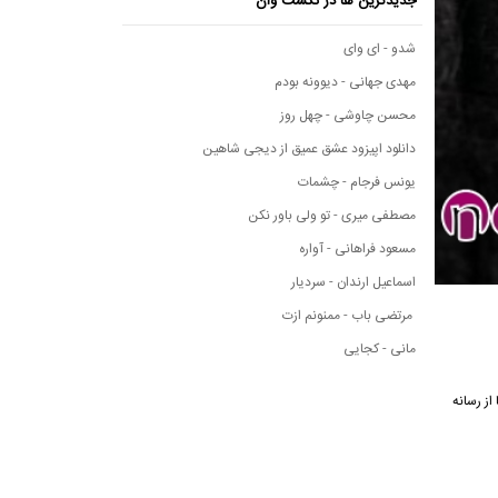
جدیدترین ها در نکست وان
شدو - ای وای
مهدی جهانی - دیوونه بودم
محسن چاوشی - چهل روز
دانلود اپیزود عشق عمیق از دیجی شاهین
یونس فرجام - چشمات
مصطفی میری - تو ولی باور نکن
مسعود فراهانی - آواره
اسماعیل ارندان - سردیار
مرتضی باب - ممنونم ازت
مانی - کجایی
 این آهنگ زیبا از رسانه