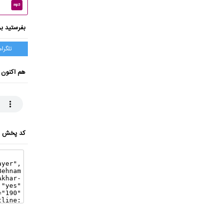
mp3
بفرستید بر
تلگرام
هم اکنون 
کد پخش ای