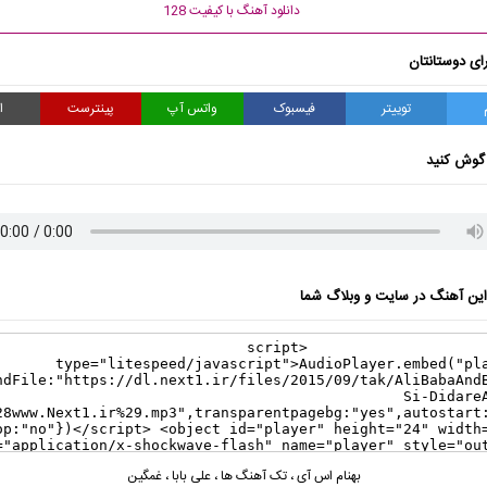
دانلود آهنگ با کیفیت 128
ای دوستانتان
توییتر
فیسبوک
واتس آپ
پینترست
ا
گوش کنید
ن آهنگ در سایت و وبلاگ شما
بهنام اس آی
،
تک آهنگ ها
،
علی بابا
،
غمگین