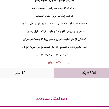
بذار خوشیامو با همین تقسیم بکنم
من که گفته بودم بذار این آخریش باشه
چرخید چشاش ولی دنیام چشاشه
همیشه عشق اول موندنی نیست باید رویاتو از اول بسازی
به جایی میرسی تنهایه تنها باید دنیاتو از اول بسازی
گذشتی از منو شاید ندونی چقدر رویا که پشت تو نمردن
زمان تغییر داده تا بفهمم , به پای عشق تو من ضربه خوردم
به پای عشق تو من ضربه خوردم
♫ ♫
نکست وان
♫ ♫
536 لایک
13 نظر
دانلود آهنگ با کیفیت 320