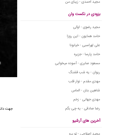
مجید احمدی - زیبای من
بزودی در نکست وان
مجید رضوی - اوکی
حامد همایون - این روزا
علی لهراسبی - خیابونا
حامد پارسا - جزیره
مسعود صابری - آسوده میخوابی
ریوان - یه شب قشنگ
مهدی مقدم - نوار قلب
شاهین بنان - الماس
مهدی جهانی - زخم
رضا صادقی - یه چی بگم
آخرین های آرشیو
مجید اصلاحی - تو برو