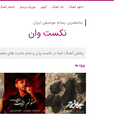
دانلود آهنگ
تک آهنگ
آلبوم
موزیک ویدئو
انتشار آهنگ
جامعترین رسانه موسیقی ایران
نکست وان
پخش آهنگ شما در نکست وان و تمام سایت های معتبر
ویژه ها