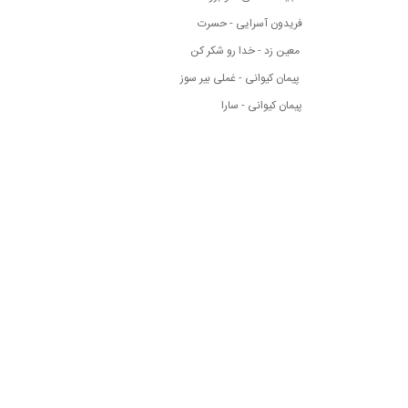
فریدون آسرایی - حسرت
معین زد - خدا رو شکر کن
پیمان کیوانی - غملی بیر سوز
پیمان کیوانی - سارا