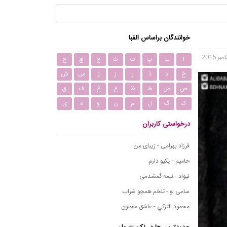
خوانندگان براساس الفبا
ا
ب
پ
ت
ث
ج
چ
ح
خ
د
ذ
ر
ز
ژ
س
ش
ص
ض
ط
ظ
ع
غ
ف
ق
ک
گ
ل
م
ن
و
ه
ی
درخواستی کاربران
فرزاد بهرامی - زیبای من
حامیم - یکیو دارم
نیواد - نیمه گمشدمی
سامی لو - تلخم همچو شراب
محمود التركي - عاشق مجنون