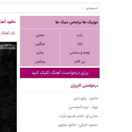
دانلود آهن
موزیک ها براساس سبک ها
تک آهنگ
, ,100
پاپ
سنتی
شاد
غمگین
نوحه و مداحی
ملایم
بی کلام
رمیکس
برای درخواست آهنگ کلیک کنید
درخواستی کاربران
حامیم - یکیو دارم
نیواد - نیمه گمشدمی
سامی لو - تلخم همچو شراب
محمود التركي - عاشق مجنون