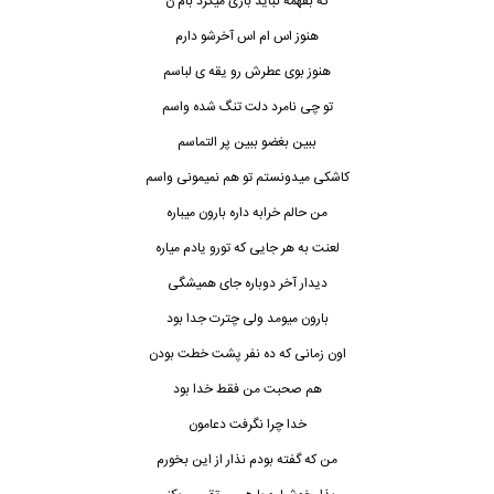
که بفهمه نباید بازی میکرد بام ن
هنوز اس ام اس آخرشو دارم
هنوز بوی عطرش رو یقه ی لباسم
تو چی نامرد دلت ت
ن
گ شده واسم
ببین بغضو ببین پر التماسم
کاشکی میدونستم تو هم نمیمونی واسم
من حالم خرابه داره بارون میباره
لعنت به هر جایی که تورو یادم میاره
دیدار آخر دوباره جای همیشگی
بارون میومد ولی چترت جدا بود
اون زمانی که ده نفر پشت خطت بودن
هم صحبت من فقط خدا بود
خدا چرا نگرفت دعامون
من که گفته بودم نذار از این بخورم