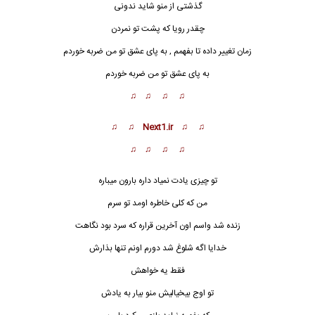
گذشتی از منو شاید ندونی
چقدر رویا که پشت تو نمردن
زمان تغییر داده تا بفهمم , به پای عشق تو من ضربه خوردم
به پای عشق تو من ضربه خوردم
♫ ♫ ♫ ♫
♫ ♫ Next1.ir ♫ ♫
♫ ♫ ♫ ♫
تو چیزی یادت نمیاد داره بارون میباره
من که کلی خاطره اومد تو سرم
زنده شد واسم اون آخرین قراره که سرد بود نگاهت
خدایا اگه شلوغ شد دورم اونم تنها بذارش
فقط یه خواهش
تو اوج بیخیالیش منو بیار به یادش