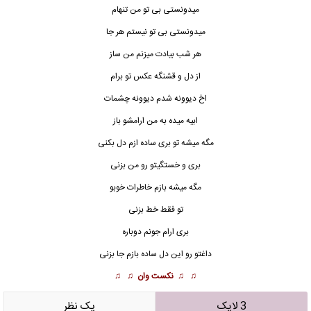
میدونستی بی تو من تنهام
میدونستی بی تو نیستم هر جا
هر شب بیادت میزنم من ساز
از دل و قشنگه عکس
تو
برام
اخ دیوونه شدم دیوونه چشمات
ابیه میده به من ارامشو باز
مگه میشه تو بری ساده ازم دل بکنی
بری و خستگیتو رو من بزنی
مگه میشه بازم خاطرات خوبو
تو فقط خط بزنی
بری ارام جونم دوباره
داغتو رو این دل ساده بازم جا بزنی
♫ ♫
نکست وان
♫ ♫
3 لایک
يک نظر