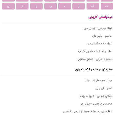
ک
گ
ل
م
ن
و
ه
ی
درخواستی کاربران
فرزاد بهرامی - زیبای من
حامیم - یکیو دارم
نیواد - نیمه گمشدمی
سامی لو - تلخم همچو شراب
محمود التركي - عاشق مجنون
جدیدترین ها در نکست وان
مهراد جم - باز شب شد
شدو - ای وای
مهدی جهانی - دیوونه بودم
محسن چاوشی - چهل روز
دانلود اپیزود عشق عمیق از دیجی شاهین