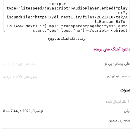
برسام
،
تک آهنگ ها
،
ویژه
دانلود آهنگ های برسام
علی برسام - بی تو
يک نظر | 1,458 بازدید
برسام - تو نبودی
بدون نظر | 4,498 بازدید
نظرات
1 نظر ارسال شده
آرش
گفت:
نوامبر 8, 2021 در 7:44 ب.ظ
قیافه رو . میمون