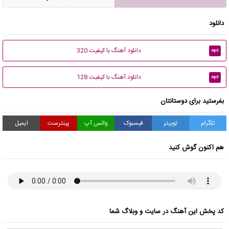
دانلود
دانلود آهنگ با کیفیت 320
mp3
دانلود آهنگ با کیفیت 128
mp3
بفرستید برای دوستانتان
تلگرام
توییتر
فیسبوک
واتس آپ
پینترست
ایمیل
هم اکنون گوش کنید
کد پخش این آهنگ در سایت و وبلاگ شما