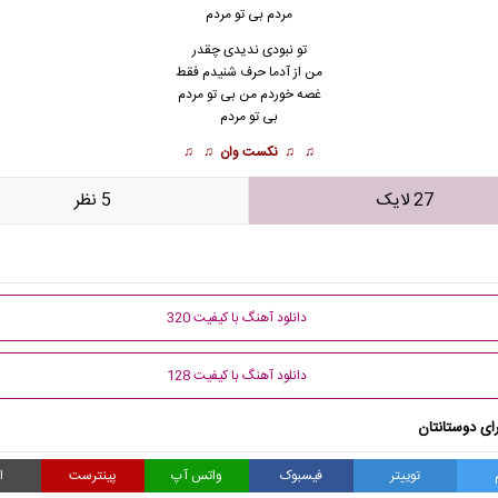
مردم بی تو مردم
تو نبودی ندیدی چقدر
من از آدما حرف ش
ن
یدم فقط
غصه خوردم من بی تو مردم
بی تو مردم
♫ ♫
نکست وان
♫ ♫
27 لایک
5 نظر
دانلود آهنگ با کیفیت 320
دانلود آهنگ با کیفیت 128
ای دوستانتان
توییتر
فیسبوک
واتس آپ
پینترست
ا