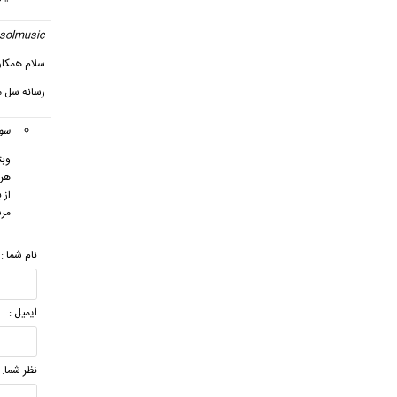
solmusic
سلام همکار
رسانه سل 
سول
وبت
هر 
از 
مر
نام شما :
ایمیل :
نظر شما: