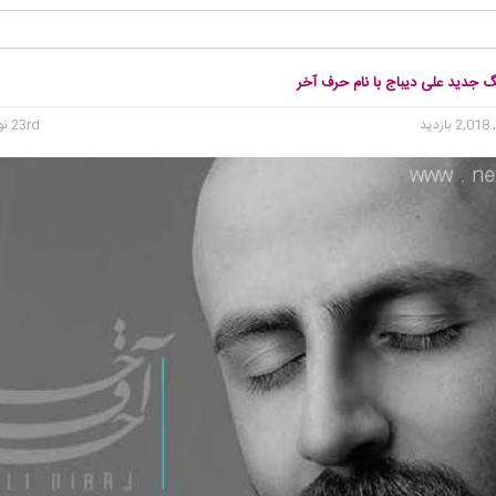
گ جدید علی دیباج با نام حرف آخر
2, بازدید
23rd نوامبر 2015