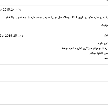
گفت:
نوامبر 24, 2015 در 7:00 ق.ظ
 گرامی سایت خوبی دارین لطفا از رسانه سل موزیک دیدن و نظر خود را درج نمایید با تشکر
موزیک
ماز
گفت:
نوامبر 25, 2015 در 11:35 ب.ظ
ون عالیه
وقت میام تو سایتتون شارجم تموم میشه
بس دانلود میکنم
سی