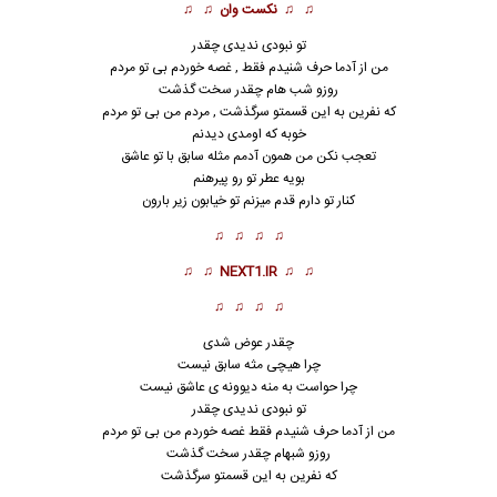
♫ ♫
نکست وان
♫ ♫
تو نبودی ندیدی چقدر
من از آدما حرف شنیدم فقط , غصه خوردم بی تو مردم
روزو شب هام چقدر سخت گذشت
که نفرین به این قسمتو سرگذشت , مردم من بی تو مردم
خوبه که
ا
ومدی دیدنم
تعجب نکن من همون آدمم مثله سابق با تو عاشق
بویه عطر تو رو پیرهنم
کنار تو دارم قدم میزنم تو خیابون زیر بارون
♫ ♫ ♫ ♫
♫ ♫
NEXT1.IR
♫ ♫
♫ ♫ ♫ ♫
چقدر عوض شدی
چرا هیچی مثه سابق نیست
چرا حواست به منه دیوونه ی عاشق نیست
تو نبودی ندیدی چقدر
من از آدما حرف شنیدم فقط غصه خوردم من بی تو مردم
روزو شبهام چقدر سخت گذشت
که نفرین به این قسمتو سرگذشت