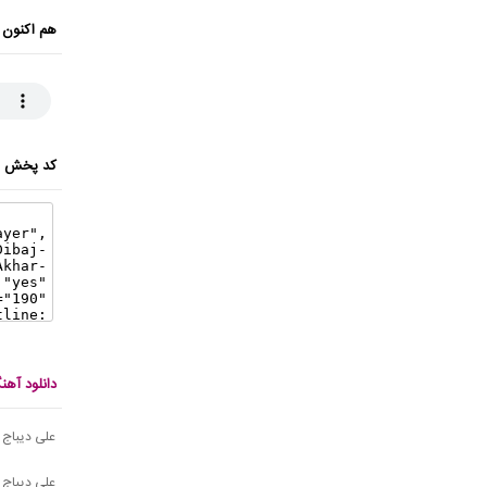
هم اکنون 
کد پخش ای
دانلود آه
علی دیباج 
علی دیباج 