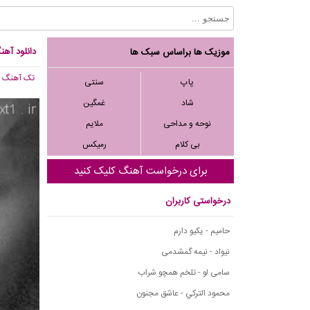
دانلود آهن
موزیک ها براساس سبک ها
تک آهنگ
, 018
پاپ
سنتی
شاد
غمگین
نوحه و مداحی
ملایم
بی کلام
رمیکس
برای درخواست آهنگ کلیک کنید
درخواستی کاربران
حامیم - یکیو دارم
نیواد - نیمه گمشدمی
سامی لو - تلخم همچو شراب
محمود التركي - عاشق مجنون