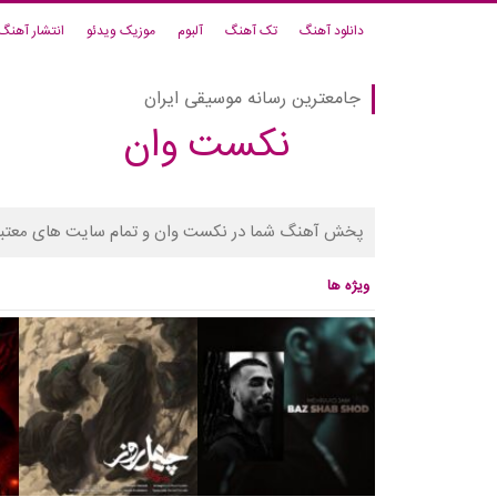
دانلود آهنگ
تک آهنگ
آلبوم
موزیک ویدئو
انتشار آهنگ
جامعترین رسانه موسیقی ایران
نکست وان
پخش آهنگ شما در نکست وان و تمام سایت های معتبر
ویژه ها