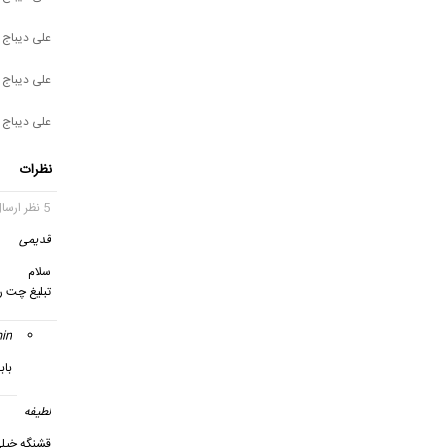
علی دیباج -
علی دیباج 
علی دیباج -
نظرات
5 نظر ارسال شده
قدیمی
سلام
تبلیغ چت ر
in
باب
لطیفه
قشنگه خیل