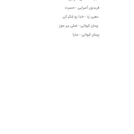
فریدون آسرایی - حسرت
معین زد - خدا رو شکر کن
پیمان کیوانی - غملی بیر سوز
پیمان کیوانی - سارا