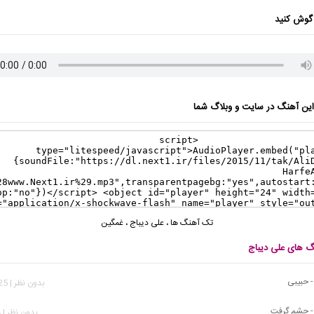
گوش کنید
ن آهنگ در سایت و وبلاگ شما
تک آهنگ ها
،
علی دیباج
،
غمگین
نگ های علی دیباج
- حبیبی
بدون نظر | 1,025 بازدید
- چشم گرفت
بدون نظر | 864 بازدید