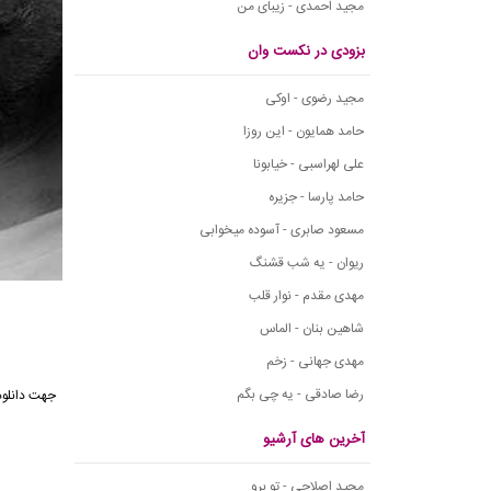
مجید احمدی - زیبای من
بزودی در نکست وان
مجید رضوی - اوکی
حامد همایون - این روزا
علی لهراسبی - خیابونا
حامد پارسا - جزیره
مسعود صابری - آسوده میخوابی
ریوان - یه شب قشنگ
مهدی مقدم - نوار قلب
شاهین بنان - الماس
مهدی جهانی - زخم
رضا صادقی - یه چی بگم
جهت دانلود
آخرین های آرشیو
مجید اصلاحی - تو برو