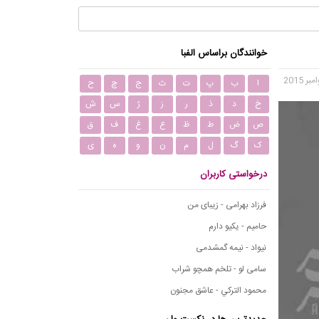
خوانندگان براساس الفبا
ا
ب
پ
ت
ث
ج
چ
ح
خ
د
ذ
ر
ز
ژ
س
ش
ص
ض
ط
ظ
ع
غ
ف
ق
ک
گ
ل
م
ن
و
ه
ی
درخواستی کاربران
فرزاد بهرامی - زیبای من
حامیم - یکیو دارم
نیواد - نیمه گمشدمی
سامی لو - تلخم همچو شراب
محمود التركي - عاشق مجنون