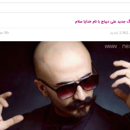
گ جدید علی دیباج با نام خدایا سلام
2, بازدید
5th جولای 2015