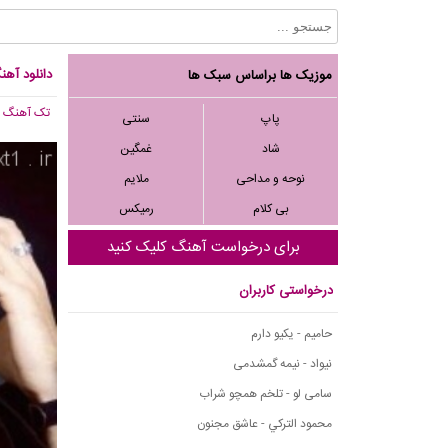
دانلود آهن
موزیک ها براساس سبک ها
تک آهنگ
, 962
پاپ
سنتی
شاد
غمگین
نوحه و مداحی
ملایم
بی کلام
رمیکس
برای درخواست آهنگ کلیک کنید
درخواستی کاربران
حامیم - یکیو دارم
نیواد - نیمه گمشدمی
سامی لو - تلخم همچو شراب
محمود التركي - عاشق مجنون