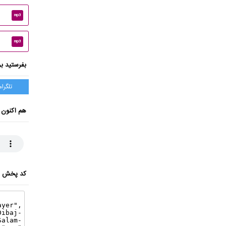
mp3
mp3
بفرستید بر
تلگرام
هم اکنون 
کد پخش ای