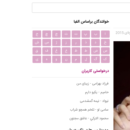
خوانندگان براساس الفبا
ا
ب
پ
ت
ث
ج
چ
ح
خ
د
ذ
ر
ز
ژ
س
ش
ص
ض
ط
ظ
ع
غ
ف
ق
ک
گ
ل
م
ن
و
ه
ی
درخواستی کاربران
فرزاد بهرامی - زیبای من
حامیم - یکیو دارم
نیواد - نیمه گمشدمی
سامی لو - تلخم همچو شراب
محمود التركي - عاشق مجنون