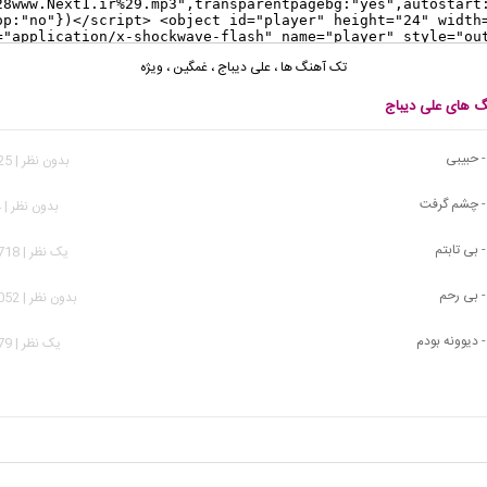
تک آهنگ ها
،
علی دیباج
،
غمگین
،
ویژه
نگ های علی دیباج
- حبیبی
بدون نظر | 1,025 بازدید
- چشم گرفت
بدون نظر | 864 بازدید
 بی تابتم
يک نظر | 14,718 بازدید
- بی رحم
بدون نظر | 16,052 بازدید
 دیوونه بودم
يک نظر | 9,079 بازدید