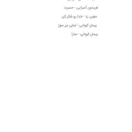
فریدون آسرایی - حسرت
معین زد - خدا رو شکر کن
پیمان کیوانی - غملی بیر سوز
پیمان کیوانی - سارا