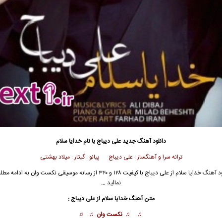
دانلود آهنگ جدید
علی دیباج با نام خدایا سلام
ترانه سرا و آهنگساز : علی دیباج پیانو . گیتار : میلاد بهشتی
د آهنگ خدایا سلام از
علی دیباج
با کیفیت ۱۲۸ و ۳۲۰ از رسانه موسیقی نکست وان به ادامه
نمائید …
متن آهنگ
خدایا سلام
از
علی دیباج :
♫ ♫ نکست وان ♫ ♫