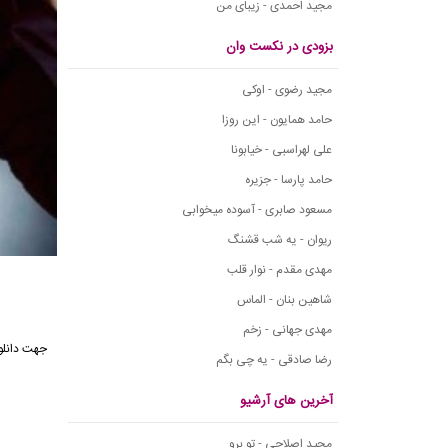
مجید احمدی - زیبای من
بزودی در نکست وان
مجید رضوی - اوکی
حامد همایون - این روزا
علی لهراسبی - خیابونا
حامد پارسا - جزیره
مسعود صابری - آسوده میخوابی
ریوان - یه شب قشنگ
مهدی مقدم - نوار قلب
شاهین بنان - الماس
مهدی جهانی - زخم
جهت دانلو
رضا صادقی - یه چی بگم
آخرین های آرشیو
مجید اصلاحی - تو برو