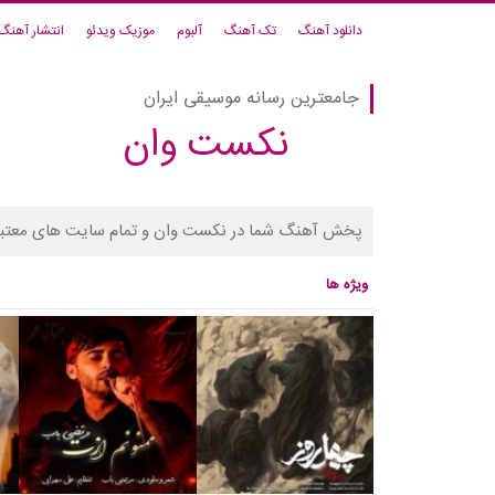
دانلود آهنگ
تک آهنگ
آلبوم
موزیک ویدئو
انتشار آهنگ
جامعترین رسانه موسیقی ایران
نکست وان
پخش آهنگ شما در نکست وان و تمام سایت های معتبر
ویژه ها