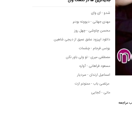
جدیدترین ها در نکست وان
شدو - ای وای
مهدی جهانی - دیوونه بودم
محسن چاوشی - چهل روز
دانلود اپیزود عشق عمیق از دیجی شاهین
یونس فرجام - چشمات
مصطفی میری - تو ولی باور نکن
مسعود فراهانی - آواره
اسماعیل ارندان - سردیار
مرتضی باب - ممنونم ازت
مانی - کجایی
 مطلب مراجعه