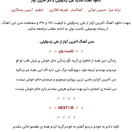
دانلود آهنگ جدید
علی زندوکیلی
با نام آخرین آواز
ترانه سرا : حسین غیاثی آهنگساز : علیرضا افکاری تنظیم : آرمین رستگاری
جهت دانلود آهنگ آخرین آواز از
علی زندوکیلی
با کیفیت ۱۲۸ و ۳۲۰ و مشاهده متن این آهنگ
از رسانه موسیقی نکست وان به ادامه مطلب مراجعه نمائید …
متن آهنگ آخرین آواز از
علی زندوکیلی
:
♫ ♫
نکست وان
♫ ♫
زندگی این همه از خاطره ی گریه نگو زندگی حال خوش پر تپش قلب تو کو
میدونم موندنم اینجا خود دیوونگیه مرگ چی داره اگه این همه غم زندگیه
من
آخرین آواز
م زخمی ترین پروازم میسوزم و میسازم حالم خوش نیست
من تشنه ی اعجازم دارم بهت میبازم هرچی بخندم بازم حالم خوش نیست
♫ ♫ ♫ ♫
♫ ♫
NEXT1.IR
♫ ♫
♫ ♫ ♫ ♫
تکیه دادم به خودم دردمو گفتم به خودم گریه کردم همه ی بغضمو خالی نشدم