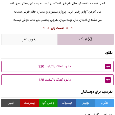
کسی نیست با نفسش حال دلم فرق کنه کسی نیست دردمو توی بغلش غرق کنه
من
آخرین آواز
م زخمی ترین پروازم میسوزم و میسازم حالم خوش نیست
من تشنه ی اعجازم دارم بهت میبازم هرچی بخندم بازم حالم خوش نیست
♫ ♫
نکست وان
♫ ♫
63 لایک
بدون نظر
دانلود
دانلود آهنگ با کیفیت 320
mp3
دانلود آهنگ با کیفیت 128
mp3
بفرستید برای دوستانتان
تلگرام
توییتر
فیسبوک
واتس آپ
پینترست
ایمیل