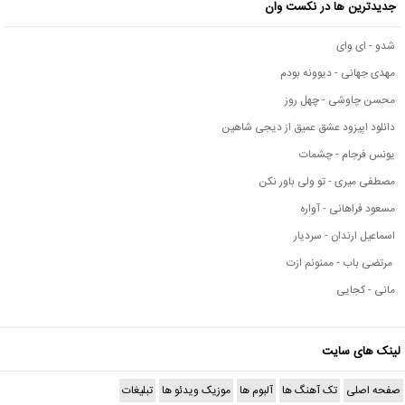
جدیدترین ها در نکست وان
شدو - ای وای
مهدی جهانی - دیوونه بودم
محسن چاوشی - چهل روز
دانلود اپیزود عشق عمیق از دیجی شاهین
یونس فرجام - چشمات
مصطفی میری - تو ولی باور نکن
مسعود فراهانی - آواره
اسماعیل ارندان - سردیار
مرتضی باب - ممنونم ازت
مانی - کجایی
لینک های سایت
صفحه اصلی
تک آهنگ ها
آلبوم ها
موزیک ویدئو ها
تبلیغات