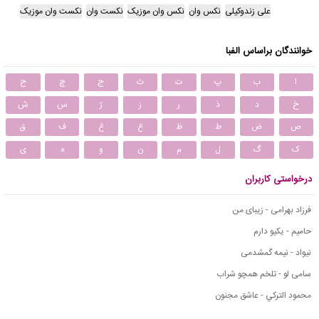
علی زندوکیلی
نکس وان
نکس وان موزیک
نکست وان
نکست وان موزیک
خوانندگان براساس الفبا
ا
ب
پ
ت
ث
ج
چ
ح
خ
د
ذ
ر
ز
ژ
س
ش
ص
ض
ط
ظ
ع
غ
ف
ق
ک
گ
ل
م
ن
و
ه
ی
درخواستی کاربران
فرزاد بهرامی - زیبای من
حامیم - یکیو دارم
نیواد - نیمه گمشدمی
سامی لو - تلخم همچو شراب
محمود التركي - عاشق مجنون