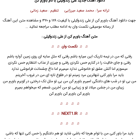
دانلود آهنگ جدید
علی زندوکیلی
با نام باورم کن
ترانه سرا : محمد سعید میرزایی تنظیم : سعید زمانی
جهت دانلود آهنگ باورم کن از
علی زندوکیلی
با کیفیت ۱۲۸ و ۳۲۰ و مشاهده متن این آهنگ
از رسانه موسیقی نکست وان به ادامه مطلب مراجعه نمائید …
متن آهنگ باورم کن از
علی زندوکیلی
:
♫ ♫
نکست وان
♫ ♫
رفتی که من در نیمه تاریک این سیاره باشم رفتی که مثل سایه ای روی زمین آواره باشم
رفتی و جای خالیت را در کنارم حس نکردی رفتی و چیزی از عذاب انتظارم حس نکردی
میسوزم اما آتش عشق تو خاموشی ندارد میمیرم اما داغ چشمانت فراموشی ندارد
باید مرا باور کنی تنهاترین مرد زمینم تو در طلوع تازه ای من در غروب آخرینم
من بی تو در شب های دلتنگی اسیرم باورم کن من بی تو مثل تک درختی در کویرم باورم من
زیبای من در جشن میلاد تو و زیبایی تو من آخرین شمعم که میخواهم بمیرم
باورم کن
باورم کن
باورم کن
♫ ♫ ♫ ♫
♫ ♫
NEXT1.IR
♫ ♫
♫ ♫ ♫ ♫
باید مرا باور کنی من با توام هرجا که باشی شاید تو هم دلتنگیم را حس کنی تنها که باشی