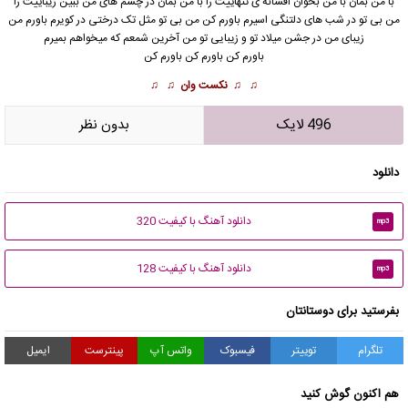
با من بمان با من بخوان افسانه ی تنهاییت را با من بمان در چشم های من ببین زیباییت را
من بی تو در شب های دلتنگی اسیرم
باورم کن
من بی تو مثل تک درختی در کویرم باورم من
زیبای من در جشن میلاد تو و زیبایی تو من آخرین شمعم که میخواهم بمیرم
باورم کن باورم کن باورم کن
♫ ♫
نکست وان
♫ ♫
496 لایک
بدون نظر
دانلود
دانلود آهنگ با کیفیت 320
mp3
دانلود آهنگ با کیفیت 128
mp3
بفرستید برای دوستانتان
تلگرام
توییتر
فیسبوک
واتس آپ
پینترست
ایمیل
هم اکنون گوش کنید