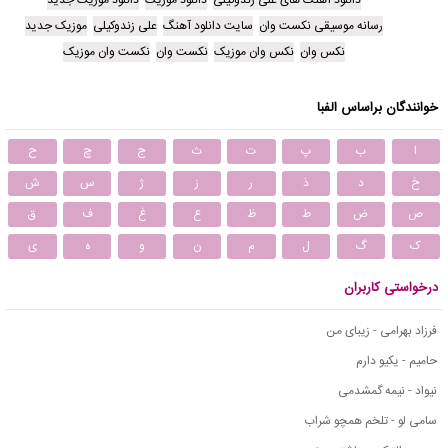
رسانه موسیقی نکست وان
سایت دانلود آهنگ
علی زندوکیلی
موزیک جدید
نکس وان
نکس وان موزیک
نکست وان
نکست وان موزیک
خوانندگان براساس الفبا
ا
ب
پ
ت
ث
ج
چ
ح
خ
د
ذ
ر
ز
ژ
س
ش
ص
ض
ط
ظ
ع
غ
ف
ق
ک
گ
ل
م
ن
و
ه
ی
درخواستی کاربران
فرزاد بهرامی - زیبای من
حامیم - یکیو دارم
نیواد - نیمه گمشدمی
سامی لو - تلخم همچو شراب