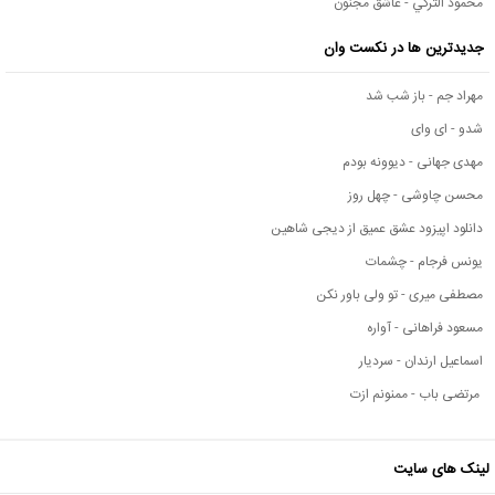
محمود التركي - عاشق مجنون
جدیدترین ها در نکست وان
مهراد جم - باز شب شد
شدو - ای وای
مهدی جهانی - دیوونه بودم
محسن چاوشی - چهل روز
دانلود اپیزود عشق عمیق از دیجی شاهین
یونس فرجام - چشمات
مصطفی میری - تو ولی باور نکن
مسعود فراهانی - آواره
اسماعیل ارندان - سردیار
مرتضی باب - ممنونم ازت
لینک های سایت