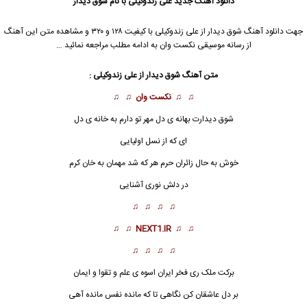
دانلود آهنگ جدید
علی زندوکیلی
با نام شوق دیدار
جهت دانلود آهنگ شوق دیدار از
علی زندوکیلی
با کیفیت ۱۲۸ و ۳۲۰ و مشاهده متن این آهنگ
از رسانه موسیقی نکست وان به ادامه مطلب مراجعه نمائید …
متن آهنگ
شوق دیدار
از
علی زندوکیلی
:
♫ ♫
نکست وان
♫ ♫
شوق دیدار
ت بهانه ی دل مهر تو دارم به خانه ی دل
ای که از نسل اولیایی
خوش به حال زائران حرم هر که شد مهمان به خان کرم
در دلش نوری آشنایی
♫ ♫ ♫ ♫
♫ ♫
NEXT1.IR
♫ ♫
♫ ♫ ♫ ♫
برکت ملک ری فخر ایران اسوه ی علم و تقوا و ایمان
بر دل عاشقان کن نگاهی تا که مانده نفس مانده آهی