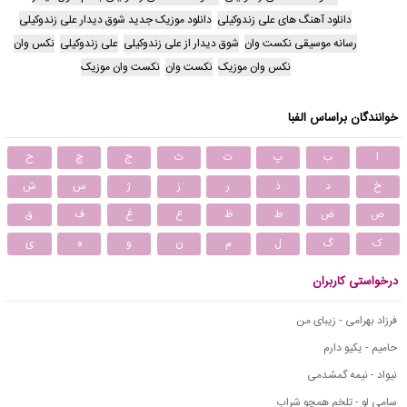
دانلود آهنگ های علی زندوکیلی
دانلود موزیک جدید شوق دیدار علی زندوکیلی
رسانه موسیقی نکست وان
شوق دیدار از علی زندوکیلی
علی زندوکیلی
نکس وان
نکس وان موزیک
نکست وان
نکست وان موزیک
خوانندگان براساس الفبا
ا
ب
پ
ت
ث
ج
چ
ح
خ
د
ذ
ر
ز
ژ
س
ش
ص
ض
ط
ظ
ع
غ
ف
ق
ک
گ
ل
م
ن
و
ه
ی
درخواستی کاربران
فرزاد بهرامی - زیبای من
حامیم - یکیو دارم
نیواد - نیمه گمشدمی
سامی لو - تلخم همچو شراب