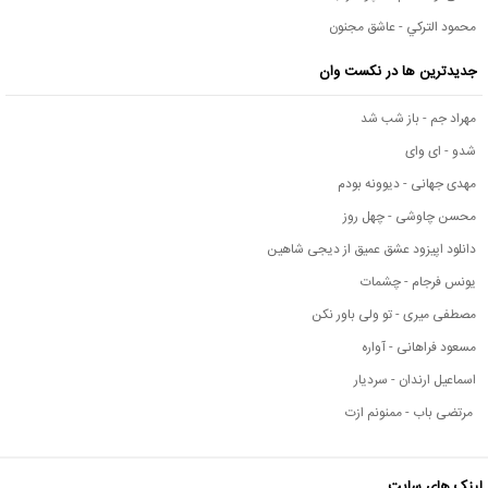
محمود التركي - عاشق مجنون
جدیدترین ها در نکست وان
مهراد جم - باز شب شد
شدو - ای وای
مهدی جهانی - دیوونه بودم
محسن چاوشی - چهل روز
دانلود اپیزود عشق عمیق از دیجی شاهین
یونس فرجام - چشمات
مصطفی میری - تو ولی باور نکن
مسعود فراهانی - آواره
اسماعیل ارندان - سردیار
مرتضی باب - ممنونم ازت
لینک های سایت