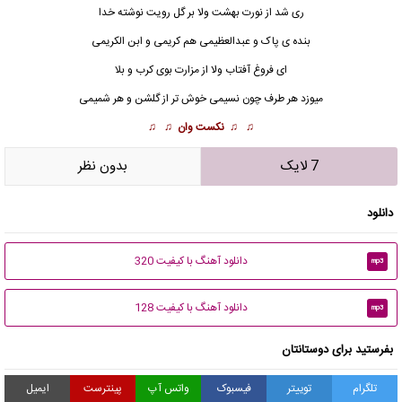
ری شد از نورت بهشت ولا بر گل رویت نوشته خدا
بنده ی پاک و عبدالعظیمی هم کریمی و ابن الکریمی
ای فروغ آفتاب ولا از مزارت بوی کرب و بلا
میوزد هر طرف چون نسیمی خوش تر از گلشن و هر شمیمی
♫ ♫
نکست وان
♫ ♫
7 لایک
بدون نظر
دانلود
دانلود آهنگ با کیفیت 320
mp3
دانلود آهنگ با کیفیت 128
mp3
بفرستید برای دوستانتان
تلگرام
توییتر
فیسبوک
واتس آپ
پینترست
ایمیل