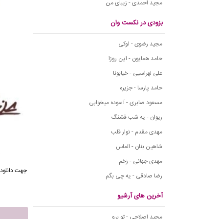
مجید احمدی - زیبای من
بزودی در نکست وان
مجید رضوی - اوکی
حامد همایون - این روزا
علی لهراسبی - خیابونا
حامد پارسا - جزیره
مسعود صابری - آسوده میخوابی
ریوان - یه شب قشنگ
مهدی مقدم - نوار قلب
شاهین بنان - الماس
مهدی جهانی - زخم
جهت دانلود 
رضا صادقی - یه چی بگم
آخرین های آرشیو
مجید اصلاحی - تو برو