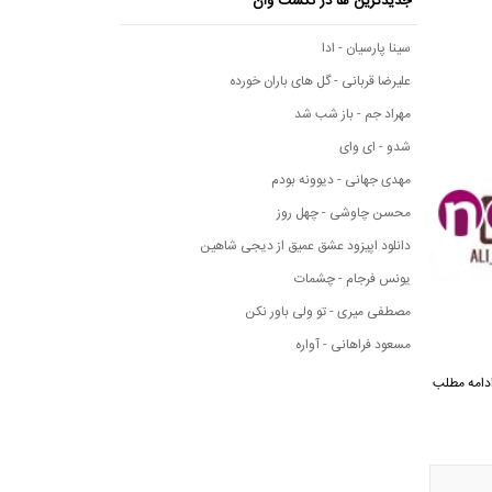
جدیدترین ها در نکست وان
سینا پارسیان - ادا
علیرضا قربانی - گل های باران خورده
مهراد جم - باز شب شد
شدو - ای وای
مهدی جهانی - دیوونه بودم
محسن چاوشی - چهل روز
دانلود اپیزود عشق عمیق از دیجی شاهین
یونس فرجام - چشمات
مصطفی میری - تو ولی باور نکن
مسعود فراهانی - آواره
وان به ادامه مطلب