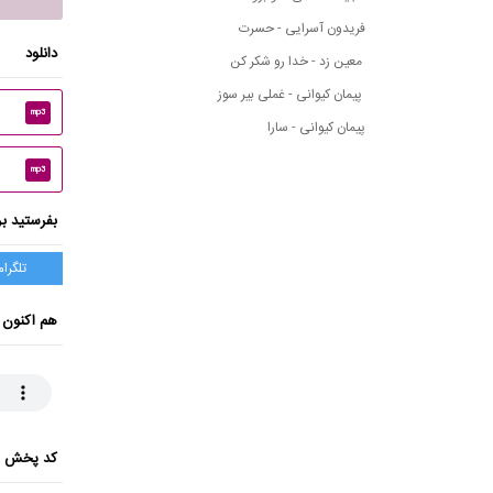
فریدون آسرایی - حسرت
دانلود
معین زد - خدا رو شکر کن
پیمان کیوانی - غملی بیر سوز
mp3
پیمان کیوانی - سارا
mp3
بفرستید بر
تلگرام
هم اکنون 
کد پخش ای