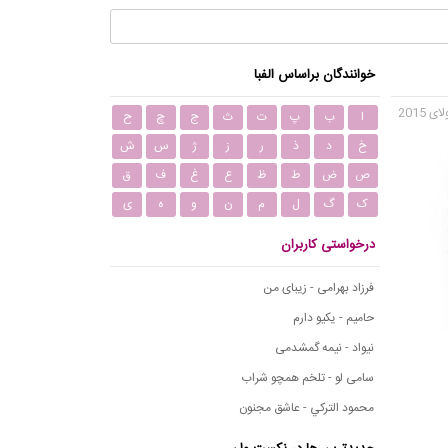
خوانندگان براساس الفبا
ا
ب
پ
ت
ث
ج
چ
ح
خ
د
ذ
ر
ز
ژ
س
ش
ص
ض
ط
ظ
ع
غ
ف
ق
ک
گ
ل
م
ن
و
ه
ی
درخواستی کاربران
فرزاد بهرامی - زیبای من
حامیم - یکیو دارم
نیواد - نیمه گمشدمی
سامی لو - تلخم همچو شراب
محمود التركي - عاشق مجنون