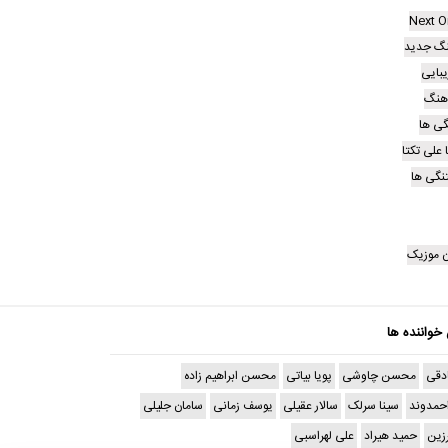
Next O
گ جدید
یبایی
آهنگ
گی ها
 علی تکتا
تنگی ها
 موزیک
 خواننده ها
دقی
محسن چاوشی
پویا بیاتی
محسن ابراهیم زاده
حمدوند
سینا سرلک
سالار عقیلی
یوسف زمانی
سامان جلیلی
رزین
حمید هیراد
علی لهراسبی