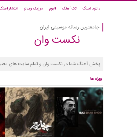
دانلود آهنگ
تک آهنگ
آلبوم
موزیک ویدئو
انتشار آهنگ
جامعترین رسانه موسیقی ایران
نکست وان
پخش آهنگ شما در نکست وان و تمام سایت های معتبر
ویژه ها