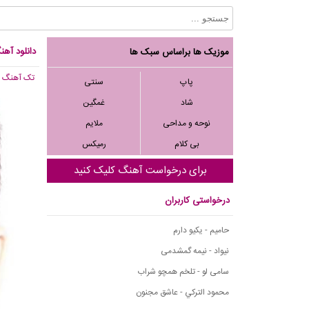
دانلود آهن
موزیک ها براساس سبک ها
تک آهنگ
, 313
پاپ
سنتی
شاد
غمگین
نوحه و مداحی
ملایم
بی کلام
رمیکس
برای درخواست آهنگ کلیک کنید
درخواستی کاربران
حامیم - یکیو دارم
نیواد - نیمه گمشدمی
سامی لو - تلخم همچو شراب
محمود التركي - عاشق مجنون