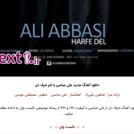
دانلود آهنگ جدید
علی عباسی
با نام حرف دل
ترانه سرا : شاهین شیرزاد آهنگساز : علی عباسی تنظیم : مصطفی مومنی
ود آهنگ حرف دل از
علی عباسی
با کیفیت ۱۲۸ و ۳۲۰ از رسانه موسیقی نکست وان به ادامه 
نمائید …
♫ ♫
نکست وان
♫ ♫