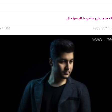
نگ جدید علی عباسی با نام حرف دل
16 بازدید
14th دسامبر 2015