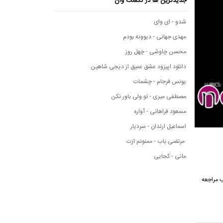
جدیدترین ها در نکست وان
شدو - ای وای
مهدی جهانی - دیوونه بودم
محسن چاوشی - چهل روز
دانلود اپیزود عشق عمیق از دیجی شاهین
یونس فرجام - چشمات
مصطفی میری - تو ولی باور نکن
مسعود فراهانی - آواره
اسماعیل ارندان - سردیار
مرتضی باب - ممنونم ازت
مانی - کجایی
مطلب مراجعه