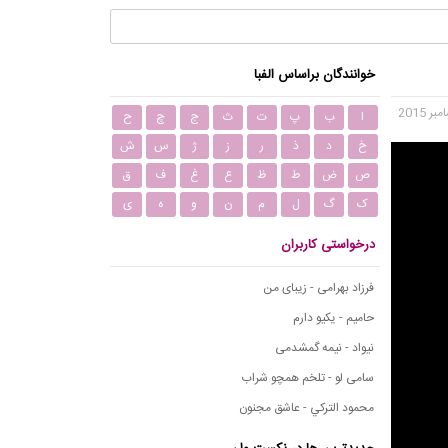
خوانندگان براساس الفبا
ا
ب
پ
ت
ث
ج
چ
ح
خ
د
ذ
ر
ز
ژ
س
ش
ص
ض
ط
ظ
ع
غ
ف
ق
ک
گ
ل
م
ن
و
ه
ی
درخواستی کاربران
فرزاد بهرامی - زیبای من
حامیم - یکیو دارم
نیواد - نیمه گمشدمی
سامی لو - تلخم همچو شراب
محمود التركي - عاشق مجنون