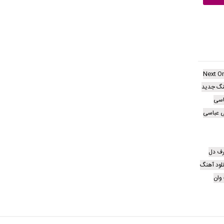
Next O
نگ جدید
اسی
ی عباسی
رف دل
لود آهنگ
وان