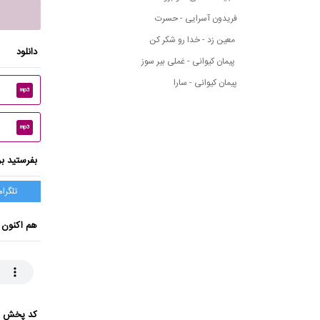
فریدون آسرایی - حسرت
معین زد - خدا رو شکر کن
دانلود
پیمان کیوانی - غملی بیر سوز
پیمان کیوانی - سارا
mp3
mp3
بفرستید بر
تلگرام
هم اکنون 
کد پخش ای