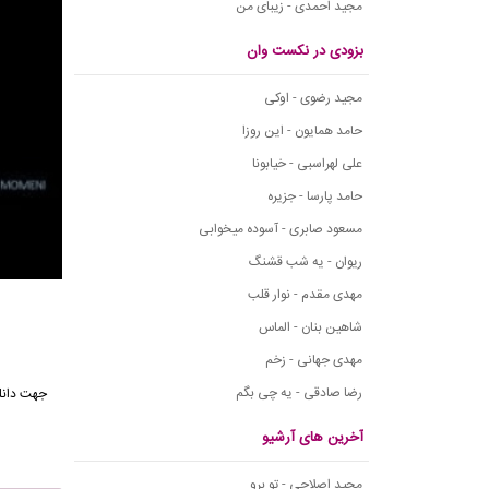
مجید احمدی - زیبای من
بزودی در نکست وان
مجید رضوی - اوکی
حامد همایون - این روزا
علی لهراسبی - خیابونا
حامد پارسا - جزیره
مسعود صابری - آسوده میخوابی
ریوان - یه شب قشنگ
مهدی مقدم - نوار قلب
شاهین بنان - الماس
مهدی جهانی - زخم
رضا صادقی - یه چی بگم
جهت دانل
آخرین های آرشیو
مجید اصلاحی - تو برو