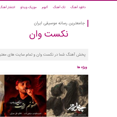
دانلود آهنگ
تک آهنگ
آلبوم
موزیک ویدئو
انتشار آهنگ
جامعترین رسانه موسیقی ایران
نکست وان
پخش آهنگ شما در نکست وان و تمام سایت های معتبر
ویژه ها