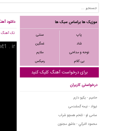
دانلود آه
موزیک ها براساس سبک ها
تک آهنگ
, ,278
پاپ
سنتی
شاد
غمگین
نوحه و مداحی
ملایم
بی کلام
رمیکس
برای درخواست آهنگ کلیک کنید
درخواستی کاربران
حامیم - یکیو دارم
نیواد - نیمه گمشدمی
سامی لو - تلخم همچو شراب
محمود التركي - عاشق مجنون