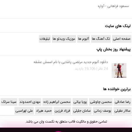
مسعود فراهانی - آواره
لینک های سایت
صفحه اصلی
تک آهنگ ها
آلبوم ها
موزیک ویدئو ها
تبلیغات
پیشنهاد روز بخش پاپ
دانلود آلبوم جدید مرتضی پاشایی با نام اسمش عشقه
24 نظر | 19,106 بازدید
برترین خواننده ها
رضا صادقی
محسن چاوشی
پویا بیاتی
محسن ابراهیم زاده
مهدی احمدوند
سینا سرلک
سالار عقیلی
یوسف زمانی
سامان جلیلی
فرزاد فرزین
حمید هیراد
علی لهراسبی
تمامی حقوق و مالکیت قالب متعلق به
نکست وان
می باشد.