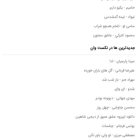
حامیم - یکیو دارم
نیواد - نیمه گمشدمی
سامی لو - تلخم همچو شراب
محمود التركي - عاشق مجنون
جدیدترین ها در نکست وان
سینا پارسیان - ادا
علیرضا قربانی - گل های باران خورده
مهراد جم - باز شب شد
شدو - ای وای
مهدی جهانی - دیوونه بودم
محسن چاوشی - چهل روز
دانلود اپیزود عشق عمیق از دیجی شاهین
یونس فرجام - چشمات
مصطفی میری - تو ولی باور نکن