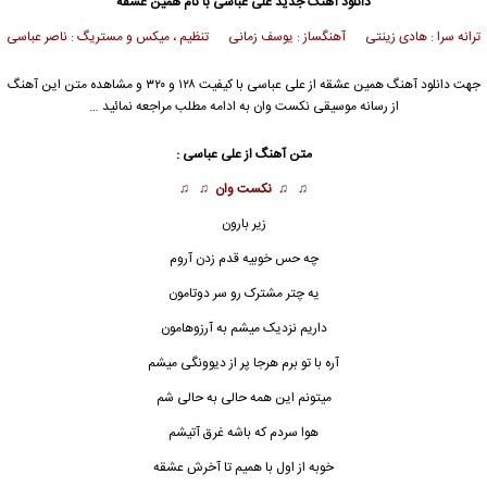
دانلود آهنگ جدید
علی عباسی
با نام همین عشقه
ترانه سرا : هادی زینتی آهنگساز : یوسف زمانی تنظیم ، میکس و مستریگ : ناصر عباسی
جهت دانلود آهنگ همین عشقه از
علی عباسی
با کیفیت ۱۲۸ و ۳۲۰ و مشاهده متن این آهنگ
از رسانه موسیقی نکست وان به ادامه مطلب مراجعه نمائید …
متن آهنگ از
علی عباسی
:
♫ ♫
نکست وان
♫ ♫
زیر بارون
چه حس خوبیه قدم زدن آروم
یه چتر مشترک رو سر دوتامون
داریم نزدیک میشم به آرزوهامون
آره با تو برم هرجا پر از دیوونگی میشم
میتونم این همه حالی به حالی شم
هوا سردم که باشه غرق آتیشم
خوبه از اول با همیم تا آخرش عشقه