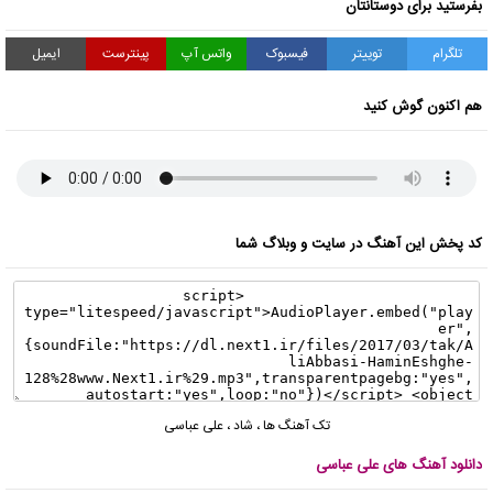
بفرستید برای دوستانتان
تلگرام
توییتر
فیسبوک
واتس آپ
پینترست
ایمیل
هم اکنون گوش کنید
کد پخش این آهنگ در سایت و وبلاگ شما
تک آهنگ ها
،
شاد
،
علی عباسی
دانلود آهنگ های علی عباسی