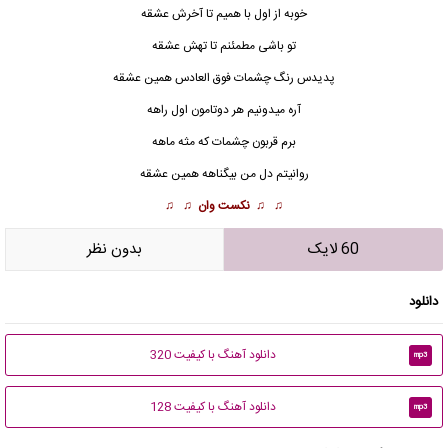
خوبه از اول با همیم تا آخرش عشقه
تو باشی مطمئنم تا تهش عشقه
پدیدس رنگ چشمات فوق العادس همین عشقه
آره میدونیم هر دوتامون اول راهه
برم قربون چشمات که مثه ماهه
روانیتم دل من بیگناهه همین
عشق
ه
♫ ♫
نکست وان
♫ ♫
60 لایک
بدون نظر
دانلود
دانلود آهنگ با کیفیت 320
mp3
دانلود آهنگ با کیفیت 128
mp3