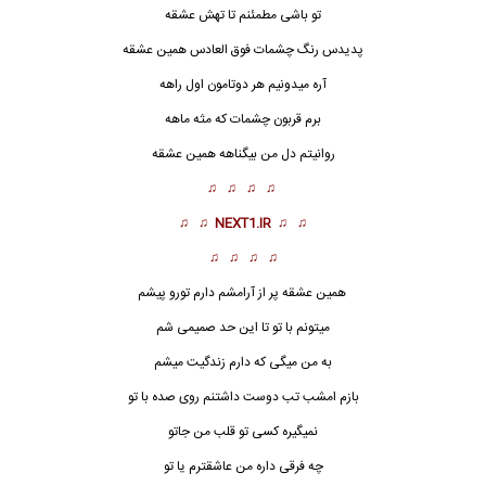
تو باشی مطمئنم تا تهش
عشق
ه
پدیدس رنگ چشمات فوق العادس همین عشقه
آره میدونیم هر دوتامون اول راهه
برم قربون چشمات که مثه ماهه
روانیتم دل من بیگناهه همین عشقه
♫ ♫ ♫ ♫
♫ ♫
NEXT1.IR
♫ ♫
♫ ♫ ♫ ♫
همین عشقه پر از آرامشم دارم تورو پیشم
میتونم با تو تا این حد صمیمی شم
به من میگی که دارم زندگیت میشم
بازم امشب تب دوست داشتنم روی صده با تو
نمیگیره کسی تو قلب من جاتو
چه فرقی داره من عاشقترم یا تو