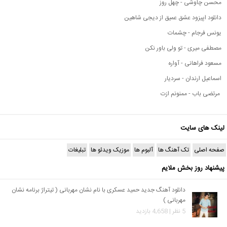
محسن چاوشی - چهل روز
دانلود اپیزود عشق عمیق از دیجی شاهین
یونس فرجام - چشمات
مصطفی میری - تو ولی باور نکن
مسعود فراهانی - آواره
اسماعیل ارندان - سردیار
مرتضی باب - ممنونم ازت
لینک های سایت
صفحه اصلی
تک آهنگ ها
آلبوم ها
موزیک ویدئو ها
تبلیغات
پیشنهاد روز بخش ملایم
دانلود آهنگ جدید حمید عسکری با نام نشان مهربانی ( تیتراژ برنامه نشان
مهربانی )
5 نظر | 4,658 بازدید