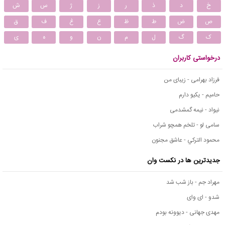
خ
د
ذ
ر
ز
ژ
س
ش
ص
ض
ط
ظ
ع
غ
ف
ق
ک
گ
ل
م
ن
و
ه
ی
درخواستی کاربران
فرزاد بهرامی - زیبای من
حامیم - یکیو دارم
نیواد - نیمه گمشدمی
سامی لو - تلخم همچو شراب
محمود التركي - عاشق مجنون
جدیدترین ها در نکست وان
مهراد جم - باز شب شد
شدو - ای وای
مهدی جهانی - دیوونه بودم