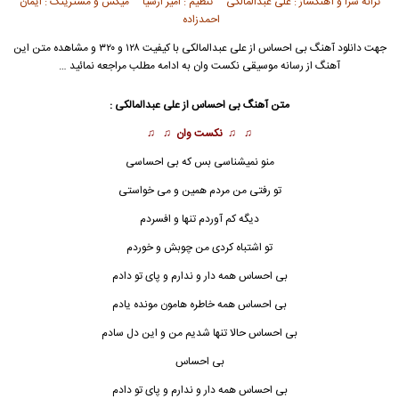
ترانه سرا و آهنگساز : علی عبدالمالکی تنظیم : امیر ارشیا میکس و مسترینگ : ایمان
احمدزاده
جهت دانلود آهنگ بی احساس از
علی عبدالمالکی
با کیفیت ۱۲۸ و ۳۲۰ و مشاهده متن این
آهنگ از رسانه موسیقی نکست وان به ادامه مطلب مراجعه نمائید …
متن آهنگ بی احساس از
علی عبدالمالکی
:
♫ ♫
نکست وان
♫ ♫
منو نمیشناسی بس که بی احساسی
تو رفتی من مردم همین و می خواستی
دیگه کم آوردم تنها و افسردم
تو اشتباه کردی من چوبش و خوردم
بی احساس همه دار و ندارم و پای تو دادم
بی احساس همه خاطره هامون مونده یادم
بی احساس حالا تنها شدیم من و این دل سادم
بی احساس
بی احساس همه دار و ندارم و پای تو دادم