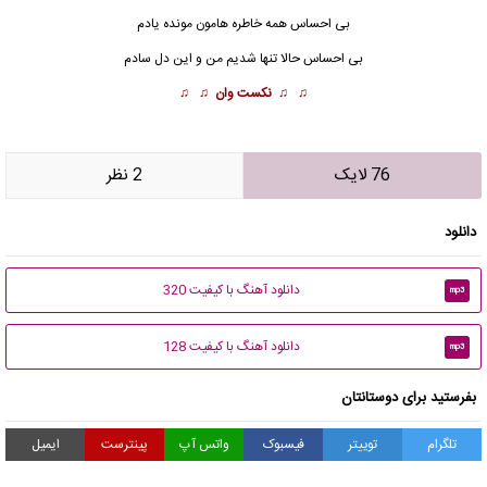
بی احساس همه خاطره هامون مونده یادم
بی احساس حالا تنها شدیم من و این دل سادم
♫ ♫
نکست وان
♫ ♫
76 لایک
2 نظر
دانلود
دانلود آهنگ با کیفیت 320
mp3
دانلود آهنگ با کیفیت 128
mp3
بفرستید برای دوستانتان
تلگرام
توییتر
فیسبوک
واتس آپ
پینترست
ایمیل