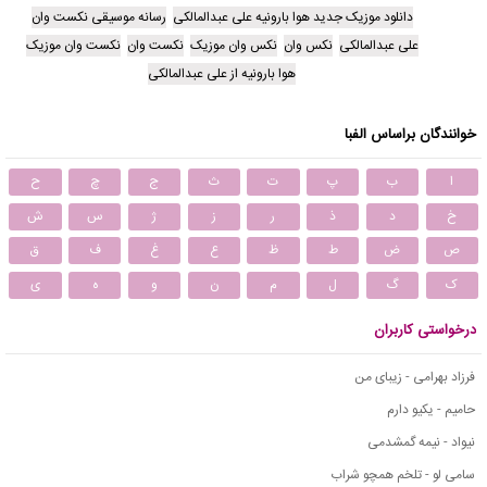
دانلود موزیک جدید هوا بارونیه علی عبدالمالکی
رسانه موسیقی نکست وان
علی عبدالمالکی
نکس وان
نکس وان موزیک
نکست وان
نکست وان موزیک
هوا بارونیه از علی عبدالمالکی
خوانندگان براساس الفبا
ا
ب
پ
ت
ث
ج
چ
ح
خ
د
ذ
ر
ز
ژ
س
ش
ص
ض
ط
ظ
ع
غ
ف
ق
ک
گ
ل
م
ن
و
ه
ی
درخواستی کاربران
فرزاد بهرامی - زیبای من
حامیم - یکیو دارم
نیواد - نیمه گمشدمی
سامی لو - تلخم همچو شراب