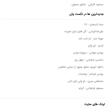
محمود التركي - عاشق مجنون
جدیدترین ها در نکست وان
سینا پارسیان - ادا
علیرضا قربانی - گل های باران خورده
مهراد جم - باز شب شد
شدو - ای وای
مهدی جهانی - دیوونه بودم
محسن چاوشی - چهل روز
دانلود اپیزود عشق عمیق از دیجی شاهین
یونس فرجام - چشمات
مصطفی میری - تو ولی باور نکن
مسعود فراهانی - آواره
لینک های سایت