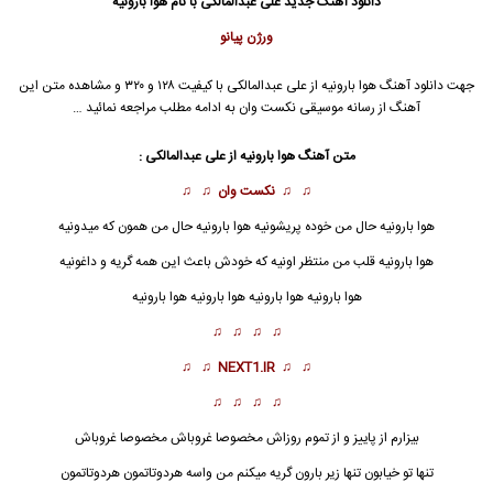
دانلود آهنگ جدید
علی عبدالمالکی
با نام هوا بارونیه
ورژن پیانو
جهت دانلود آهنگ هوا بارونیه از
علی عبدالمالکی
با کیفیت ۱۲۸ و ۳۲۰ و مشاهده متن این
آهنگ از رسانه موسیقی نکست وان به ادامه مطلب مراجعه نمائید …
متن آهنگ هوا بارونیه از
علی عبدالمالکی
:
♫ ♫
نکست وان
♫ ♫
هوا بارونیه حال من خوده پریشونیه هوا بارونیه حال من همون که میدونیه
هوا بارونیه قلب من منتظر اونیه که خودش باعث این همه گریه و داغونیه
هوا بارونیه
هوا بارونیه هوا بارونیه هوا بارونیه
♫ ♫ ♫ ♫
♫ ♫
NEXT1.IR
♫ ♫
♫ ♫ ♫ ♫
بیزارم از پاییز و از تموم روزاش مخصوصا غروباش مخصوصا غروباش
تنها تو خیابون تنها زیر بارون گریه میکنم من واسه هردوتاتمون هردوتاتمون