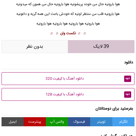
هوا بارونیه حال من خوده پریشونیه هوا بارونیه حال من همون که میدونیه
هوا بارونیه
قلب من منتظر اونیه که خودش باعث این همه گریه و داغونیه
هوا بارونیه هوا بارونیه هوا بارونیه هوا بارونیه
♫ ♫
نکست وان
♫ ♫
39 لایک
بدون نظر
دانلود
دانلود آهنگ با کیفیت 320
mp3
دانلود آهنگ با کیفیت 128
mp3
بفرستید برای دوستانتان
تلگرام
توییتر
فیسبوک
واتس آپ
پینترست
ایمیل