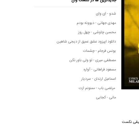
جدیدترین ها در نکست وان
شدو - ای وای
مهدی جهانی - دیوونه بودم
محسن چاوشی - چهل روز
دانلود اپیزود عشق عمیق از دیجی شاهین
یونس فرجام - چشمات
مصطفی میری - تو ولی باور نکن
مسعود فراهانی - آواره
اسماعیل ارندان - سردیار
مرتضی باب - ممنونم ازت
مانی - کجایی
ه موسیقی نکست