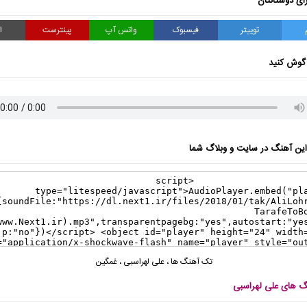
ای دوستانتان
توییتر
فیسبوک
واتس آپ
پینترست
ا
گوش کنید
ن آهنگ در سایت و وبلاگ شما
تک آهنگ ها
،
علی لهراسبی
،
غمگین
نگ های علی لهراسبی