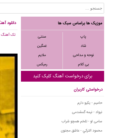
دانلود آهن
موزیک ها براساس سبک ها
تک آهنگ
, ,426
پاپ
سنتی
شاد
غمگین
نوحه و مداحی
ملایم
بی کلام
رمیکس
برای درخواست آهنگ کلیک کنید
درخواستی کاربران
حامیم - یکیو دارم
نیواد - نیمه گمشدمی
سامی لو - تلخم همچو شراب
محمود التركي - عاشق مجنون