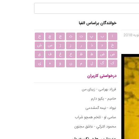
خوانندگان براساس الفبا
ا
ب
پ
ت
ث
ج
چ
ح
خ
د
ذ
ر
ز
ژ
س
ش
ص
ض
ط
ظ
ع
غ
ف
ق
ک
گ
ل
م
ن
و
ه
ی
درخواستی کاربران
فرزاد بهرامی - زیبای من
حامیم - یکیو دارم
نیواد - نیمه گمشدمی
سامی لو - تلخم همچو شراب
محمود التركي - عاشق مجنون