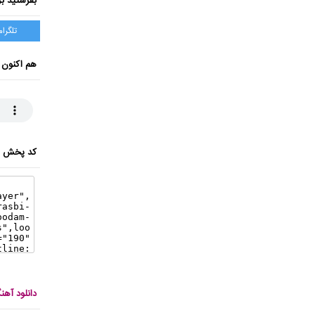
بفرستید بر
تلگرام
هم اکنون 
کد پخش ای
دانلود آه