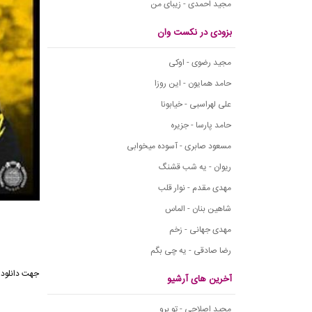
مجید احمدی - زیبای من
بزودی در نکست وان
مجید رضوی - اوکی
حامد همایون - این روزا
علی لهراسبی - خیابونا
حامد پارسا - جزیره
مسعود صابری - آسوده میخوابی
ریوان - یه شب قشنگ
مهدی مقدم - نوار قلب
شاهین بنان - الماس
مهدی جهانی - زخم
رضا صادقی - یه چی بگم
جهت دانلود 
آخرین های آرشیو
مجید اصلاحی - تو برو