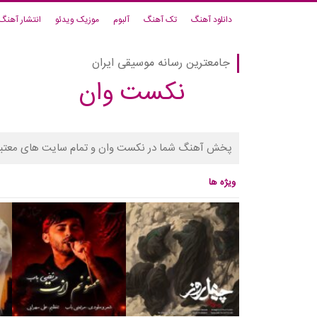
دانلود آهنگ
تک آهنگ
آلبوم
موزیک ویدئو
انتشار آهنگ
جامعترین رسانه موسیقی ایران
نکست وان
پخش آهنگ شما در نکست وان و تمام سایت های معتبر
ویژه ها