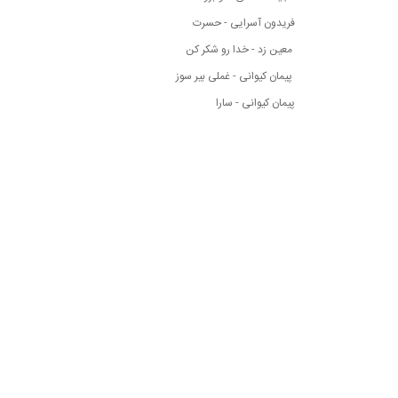
فریدون آسرایی - حسرت
معین زد - خدا رو شکر کن
پیمان کیوانی - غملی بیر سوز
پیمان کیوانی - سارا