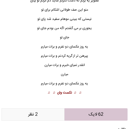
تصویر یه برگم که دست تگرگم شاید دم مرگم تو بیای
منو این صف طولانی اشکام برای تو
نیستی که ببینی موهام سفید شد پای تو
یجوری بر می گشتم اگه من بودم جای تو
جای تو
یه روز عکسای دو نفرم و برات میارم
پیرهن تر از گریه کردنم و برات میارم
انقدر نمیای خبرم و برات میارن
میارن
یه روز
عکس
ای دو نفرم و برات میارم
♫ ♫
نکست وان
♫ ♫
62 لایک
2 نظر