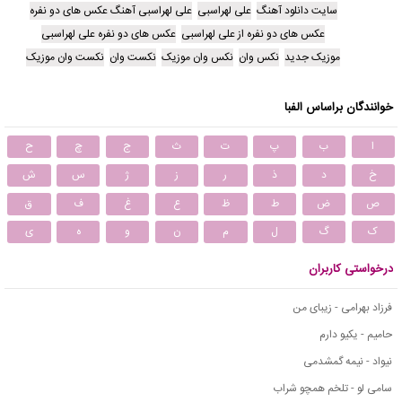
سایت دانلود آهنگ
علی لهراسبی
علی لهراسبی آهنگ عکس های دو نفره
عکس های دو نفره از علی لهراسبی
عکس های دو نفره علی لهراسبی
موزیک جدید
نکس وان
نکس وان موزیک
نکست وان
نکست وان موزیک
خوانندگان براساس الفبا
ا
ب
پ
ت
ث
ج
چ
ح
خ
د
ذ
ر
ز
ژ
س
ش
ص
ض
ط
ظ
ع
غ
ف
ق
ک
گ
ل
م
ن
و
ه
ی
درخواستی کاربران
فرزاد بهرامی - زیبای من
حامیم - یکیو دارم
نیواد - نیمه گمشدمی
سامی لو - تلخم همچو شراب