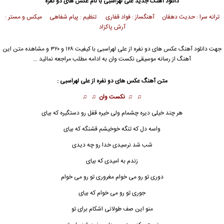
دانلود آهنگ جدید
علی لهراسبی
با نام عکس های دو نفره
ترانه سرا : حدیث دهقان آهنگساز : فواد قفاری تنظیم : پیام شفاهی میکس و مستر :
آرش پاکزاد
جهت دانلود آهنگ عکس های دو نفره از
علی لهراسبی
با کیفیت ۱۲۸ و ۳۲۰ و مشاهده متن این
آهنگ از رسانه موسیقی نکست وان به ادامه مطلب مراجعه نمائید …
متن آهنگ عکس های دو نفره از
علی لهراسبی
:
♫ ♫
نکست وان
♫ ♫
هر چند خیلی دیره چشمام ولی خیره قفل رو دستگیره که بیای
واسه دل که تنگه خوخیشم قشنگه که بیای
شب شد نرسیدی خدا رو چه دیدی
زندم به امیدی که بیای
دوری تو رو می خوام مغروری تو رو می خوام
جوری تو رو می خوام که بیای
منو این صف طولانی اشکام برای تو