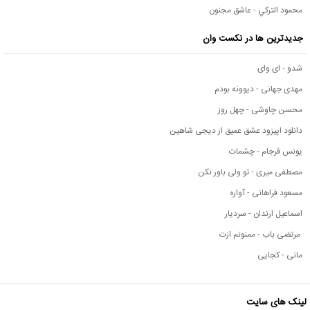
محمود التركي - عاشق مجنون
جدیدترین ها در نکست وان
شدو - ای وای
مهدی جهانی - دیوونه بودم
محسن چاوشی - چهل روز
دانلود اپیزود عشق عمیق از دیجی شاهین
یونس فرجام - چشمات
مصطفی میری - تو ولی باور نکن
مسعود فراهانی - آواره
اسماعیل ارندان - سردیار
مرتضی باب - ممنونم ازت
مانی - کجایی
لینک های سایت