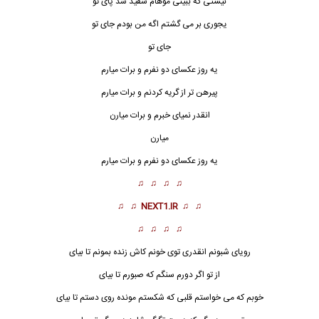
نیستی که ببینی موهام سفید شد پای تو
یجوری بر می گشتم اگه من بودم جای تو
جای تو
یه روز عکسای دو نفرم و برات میارم
پیرهن تر از گریه کردنم و برات میارم
انقدر نمیای خبرم و برات میارن
میارن
یه روز
عکس
ای دو نفرم و برات میارم
♫ ♫ ♫ ♫
♫ ♫
NEXT1.IR
♫ ♫
♫ ♫ ♫ ♫
رویای شبونم انقدری توی خونم کاش زنده بمونم تا بیای
از تو اگر دورم سنگم که صبورم تا بیای
خوبم که می خواستم قلبی که شکستم مونده روی دستم تا بیای