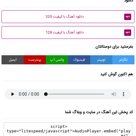
دانلود
دانلود آهنگ با کیفیت 320
mp3
دانلود آهنگ با کیفیت 128
mp3
بفرستید برای دوستانتان
تلگرام
توییتر
فیسبوک
واتس آپ
پینترست
ایمیل
هم اکنون گوش کنید
کد پخش این آهنگ در سایت و وبلاگ شما