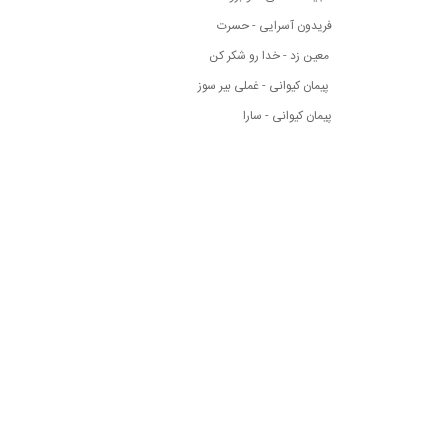
فریدون آسرایی - حسرت
معین زد - خدا رو شکر کن
پیمان کیوانی - غملی بیر سوز
پیمان کیوانی - سارا