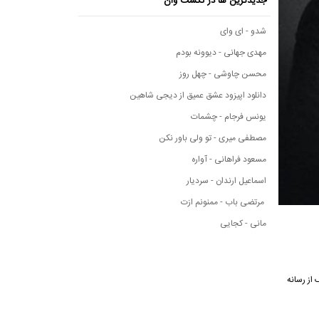
جدیدترین ها در نکست وان
شدو - ای وای
مهدی جهانی - دیوونه بودم
محسن چاوشی - چهل روز
دانلود اپیزود عشق عمیق از دیجی شاهین
یونس فرجام - چشمات
مصطفی میری - تو ولی باور نکن
مسعود فراهانی - آواره
اسماعیل ارندان - سردیار
مرتضی باب - ممنونم ازت
مانی - کجایی
شاهده متن این آهنگ از رسانه