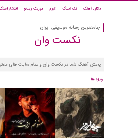
دانلود آهنگ
تک آهنگ
آلبوم
موزیک ویدئو
انتشار آهنگ
جامعترین رسانه موسیقی ایران
نکست وان
پخش آهنگ شما در نکست وان و تمام سایت های معتبر
ویژه ها