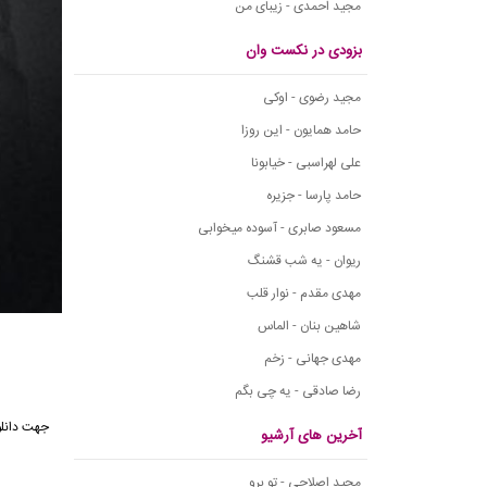
مجید احمدی - زیبای من
بزودی در نکست وان
مجید رضوی - اوکی
حامد همایون - این روزا
علی لهراسبی - خیابونا
حامد پارسا - جزیره
مسعود صابری - آسوده میخوابی
ریوان - یه شب قشنگ
مهدی مقدم - نوار قلب
شاهین بنان - الماس
مهدی جهانی - زخم
رضا صادقی - یه چی بگم
آخرین های آرشیو
مجید اصلاحی - تو برو