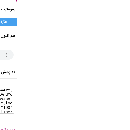
بفرستید بر
تلگرام
هم اکنون 
کد پخش ای