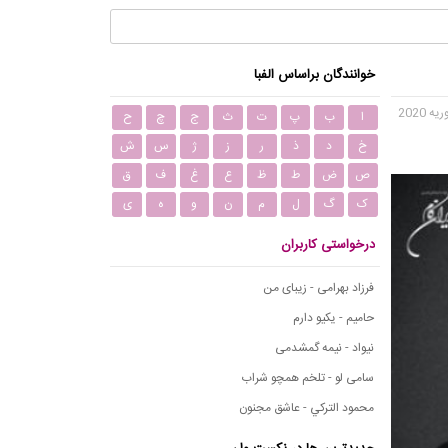
خوانندگان براساس الفبا
ا
ب
پ
ت
ث
ج
چ
ح
خ
د
ذ
ر
ز
ژ
س
ش
ص
ض
ط
ظ
ع
غ
ف
ق
ک
گ
ل
م
ن
و
ه
ی
درخواستی کاربران
فرزاد بهرامی - زیبای من
حامیم - یکیو دارم
نیواد - نیمه گمشدمی
سامی لو - تلخم همچو شراب
محمود التركي - عاشق مجنون