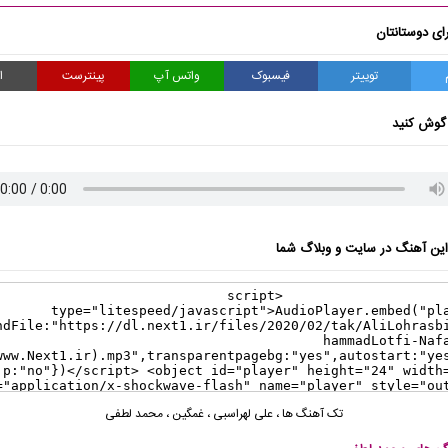
ای دوستانتان
توییتر
فیسبوک
واتس آپ
پینترست
ا
گوش کنید
ن آهنگ در سایت و وبلاگ شما
تک آهنگ ها
،
علی لهراسبی
،
غمگین
،
محمد لطفی