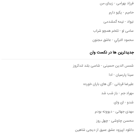
فرزاد بهرامی - زیبای من
حامیم - یکیو دارم
نیواد - نیمه گمشدمی
سامی لو - تلخم همچو شراب
محمود التركي - عاشق مجنون
جدیدترین ها در نکست وان
شمس الدین حسینی - شاسی بلند لندکروز
سینا پارسیان - ادا
علیرضا قربانی - گل های باران خورده
مهراد جم - باز شب شد
شدو - ای وای
مهدی جهانی - دیوونه بودم
محسن چاوشی - چهل روز
دانلود اپیزود عشق عمیق از دیجی شاهین