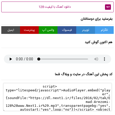
دانلود آهنگ با کیفیت 128
mp3
بفرستید برای دوستانتان
تلگرام
توییتر
فیسبوک
واتس آپ
پینترست
ایمیل
هم اکنون گوش کنید
کد پخش این آهنگ در سایت و وبلاگ شما