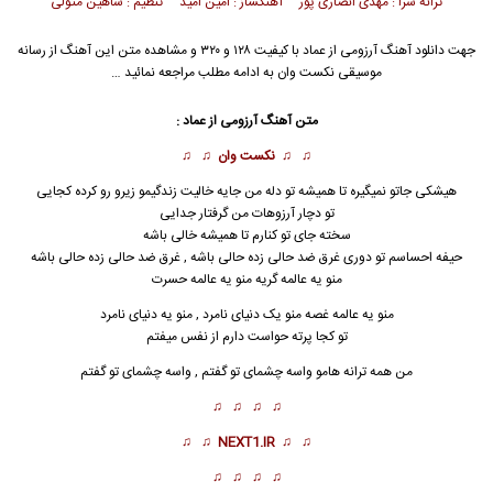
ترانه سرا : مهدی انصاری پور آهنگساز : امین امید تنظیم : شاهین متولی
جهت دانلود آهنگ آرزومی از
عماد
با کیفیت ۱۲۸ و ۳۲۰ و مشاهده متن این آهنگ از رسانه
موسیقی نکست وان به ادامه مطلب مراجعه نمائید …
متن آهنگ آرزومی از عماد :
♫ ♫
نکست وان
♫ ♫
هیشکی جاتو نمیگیره تا همیشه تو دله من جایه خالیت زندگیمو زیرو رو کرده کجایی
تو دچار آرزوهات من گرفتار جدایی
سخته جای تو کن
ا
رم تا همیشه خالی باشه
حیفه احساسم تو دوری غرق ضد حالی زده حالی باشه , غرق ضد حالی زده حالی باشه
منو یه عالمه گریه منو یه عالمه حسرت
منو یه عالمه غصه منو یک دنیای نامرد , منو یه دنیای نامرد
تو کجا پرته حواست دارم از نفس میفتم
من همه ترانه هامو واسه چشمای تو گفتم , واسه چشمای تو گفتم
♫ ♫ ♫ ♫
♫ ♫
NEXT1.IR
♫ ♫
♫ ♫ ♫ ♫