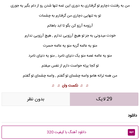
من به رفتنت دچارم تو گرفتاری به دوری این غمه تنها شدن رو از دلم بگیر یه جوری
تو به تنهایی دچاری من گرفتارم به چشمات
آرزومه آرزو کن بگو تا ابد باهاتم
خودت میدونی به جز تو هیچ
آرزو
یی ندارم , هیچ آرزویی ندارم
منو یه عالمه گریه منو یه عالمه حسرت
منو یه عالمه غصه منو یک دنیای نامرد , منو یه دنیای نامرد
تو کجا پرته حواست دارم از نفس میفتم
من همه ترانه هامو واسه چشمای تو گفتم , واسه چشمای تو گفتم
♫ ♫
نکست وان
♫ ♫
29 لایک
بدون نظر
دانلود
دانلود آهنگ با کیفیت 320
mp3