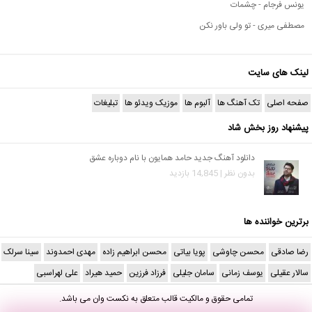
یونس فرجام - چشمات
مصطفی میری - تو ولی باور نکن
لینک های سایت
صفحه اصلی
تک آهنگ ها
آلبوم ها
موزیک ویدئو ها
تبلیغات
پیشنهاد روز بخش شاد
دانلود آهنگ جدید حامد همایون با نام دوباره عشق
بدون نظر | 14,845 بازدید
برترین خواننده ها
رضا صادقی
محسن چاوشی
پویا بیاتی
محسن ابراهیم زاده
مهدی احمدوند
سینا سرلک
سالار عقیلی
یوسف زمانی
سامان جلیلی
فرزاد فرزین
حمید هیراد
علی لهراسبی
تمامی حقوق و مالکیت قالب متعلق به
نکست وان
می باشد.