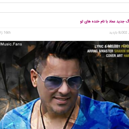
گ جدید عماد با نام خنده های تو
8, بازدید
16th ژانویه 2016