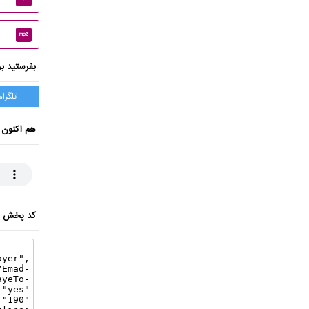
mp3
بفرستید بر
تلگرام
هم اکنون 
کد پخش ای