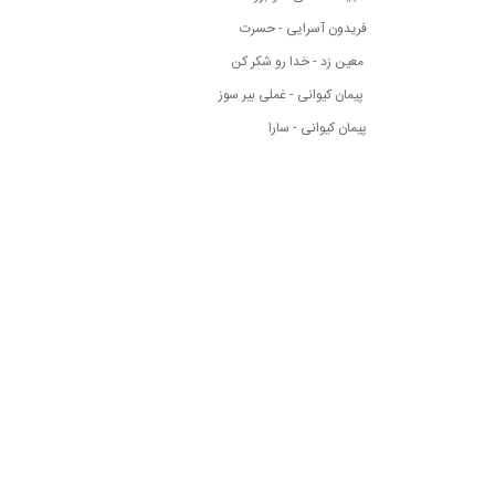
فریدون آسرایی - حسرت
معین زد - خدا رو شکر کن
پیمان کیوانی - غملی بیر سوز
پیمان کیوانی - سارا