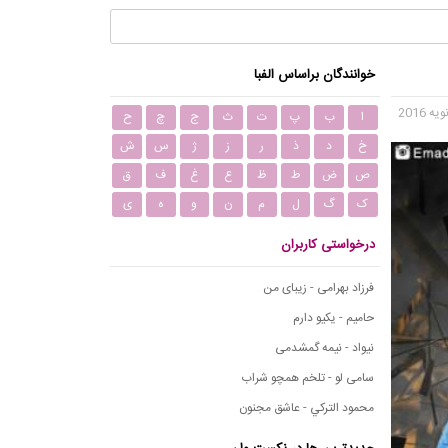
خوانندگان براساس الفبا
ا
ب
پ
ت
ث
ج
چ
ح
خ
د
ذ
ر
ز
ژ
س
ش
ص
ض
ط
ظ
ع
غ
ف
ق
ک
گ
ل
م
ن
و
ه
ی
درخواستی کاربران
فرزاد بهرامی - زیبای من
حامیم - یکیو دارم
نیواد - نیمه گمشدمی
سامی لو - تلخم همچو شراب
محمود التركي - عاشق مجنون