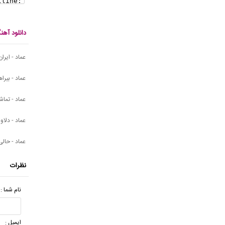
دانلود آه
عماد - ایران
عماد - بیراه
عماد - تماش
عماد - دلاور
عماد - حالی
نظرات
نام شما :
ایمیل :