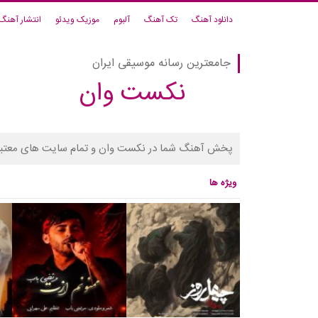
دانلود آهنگ
تک آهنگ
آلبوم
موزیک ویدئو
انتشار آهنگ
جامعترین رسانه موسیقی ایران
نکست وان
پخش آهنگ شما در نکست وان و تمام سایت های معتبر
ویژه ها