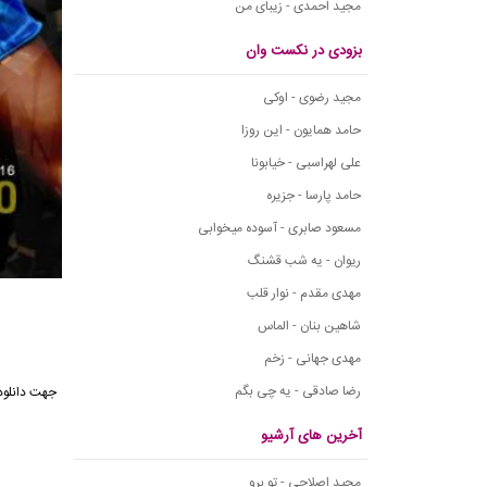
مجید احمدی - زیبای من
بزودی در نکست وان
مجید رضوی - اوکی
حامد همایون - این روزا
علی لهراسبی - خیابونا
حامد پارسا - جزیره
مسعود صابری - آسوده میخوابی
ریوان - یه شب قشنگ
مهدی مقدم - نوار قلب
شاهین بنان - الماس
مهدی جهانی - زخم
رضا صادقی - یه چی بگم
جهت دانلود
آخرین های آرشیو
مجید اصلاحی - تو برو