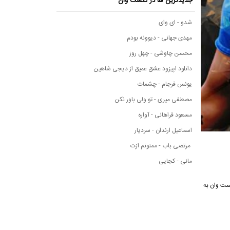
جدیدترین ها در نکست وان
شدو - ای وای
مهدی جهانی - دیوونه بودم
محسن چاوشی - چهل روز
دانلود اپیزود عشق عمیق از دیجی شاهین
یونس فرجام - چشمات
مصطفی میری - تو ولی باور نکن
مسعود فراهانی - آواره
اسماعیل ارندان - سردیار
مرتضی باب - ممنونم ازت
مانی - کجایی
 نکست وان به