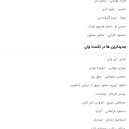
فرزاد بهرامی - زیبای من
حامیم - یکیو دارم
نیواد - نیمه گمشدمی
سامی لو - تلخم همچو شراب
محمود التركي - عاشق مجنون
جدیدترین ها در نکست وان
شدو - ای وای
مهدی جهانی - دیوونه بودم
محسن چاوشی - چهل روز
دانلود اپیزود عشق عمیق از دیجی شاهین
یونس فرجام - چشمات
مصطفی میری - تو ولی باور نکن
مسعود فراهانی - آواره
اسماعیل ارندان - سردیار
مرتضی باب - ممنونم ازت