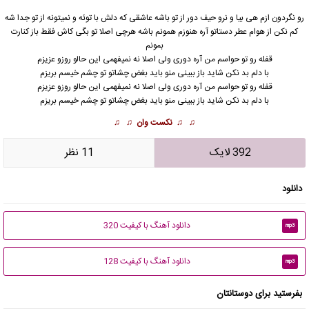
رو نگردون ازم هی بیا و نرو حیف دور از تو باشه عاشقی که دلش با توئه و نمیتونه از تو جدا شه
کم نکن از هوام عطر دستاتو آره هنوزم همونم باشه هرچی اصلا تو بگی کاش فقط باز کنارت
بمونم
قفله رو تو حواسم من آره دوری ولی اصلا نه نمیفهمی این حالو روزو عزیزم
با دلم بد نکن شاید باز ببینی منو باید بغض چشاتو تو چشم خیسم بریزم
قفله رو تو حواسم من آره دوری ولی اصلا نه نمیفهمی این حالو روزو عزیزم
با دلم بد نکن شاید باز ببینی منو باید بغض چشاتو تو چشم خیسم بریزم
♫ ♫
نکست وان
♫ ♫
392 لایک
11 نظر
دانلود
دانلود آهنگ با کیفیت 320
mp3
دانلود آهنگ با کیفیت 128
mp3
بفرستید برای دوستانتان