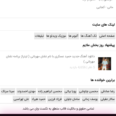
مانی - کجایی
لینک های سایت
صفحه اصلی
تک آهنگ ها
آلبوم ها
موزیک ویدئو ها
تبلیغات
پیشنهاد روز بخش ملایم
دانلود آهنگ جدید حمید عسکری با نام نشان مهربانی ( تیتراژ برنامه نشان
مهربانی )
5 نظر | 4,656 بازدید
برترین خواننده ها
رضا صادقی
محسن چاوشی
پویا بیاتی
محسن ابراهیم زاده
مهدی احمدوند
سینا سرلک
سالار عقیلی
یوسف زمانی
سامان جلیلی
فرزاد فرزین
حمید هیراد
علی لهراسبی
تمامی حقوق و مالکیت قالب متعلق به
نکست وان
می باشد.