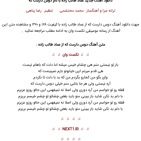
دانلود آهنگ جدید
عماد طالب زاده
با نام دوس دارمت که
ترانه سرا و آهنگساز : محمد محتشمی تنظیم : رضا پناهی
جهت دانلود آهنگ دوس دارمت که از
عماد طالب زاده
با کیفیت ۱۲۸ و ۳۲۰ و مشاهده متن این
آهنگ از رسانه موسیقی نکست وان به ادامه مطلب مراجعه نمائید …
متن آهنگ
دوس دارمت که
از
عماد طالب زاده
:
♫ ♫
نکست وان
♫ ♫
باز تو نیستی منم هی چشام خیس میشه اما دلت که باهام نیست
هی قدم میزنم این خیابونو بازم نمیبینمت که
وای بگو من کجارو بگردم من که بد با دلت تا نکردم
آره نیستی ولی هر جا باشی منم خیلی
دوس دارمت که
قفله رو تو حواسم من آره دوری ولی اصلا نه نمیفهمی این حالو روزو عزیزم
با دلم بد نکن شاید باز ببینی منو باید بغض چشاتو تو چشم خیسم بریزم
قفله رو تو حواسم من آره دوری ولی اصلا نه نمیفهمی این حالو روزو عزیزم
با دلم بد نکن شاید باز ببینی منو باید بغض چشاتو تو چشم خیسم بریزم
♫ ♫ ♫ ♫
♫ ♫
NEXT1.IR
♫ ♫
♫ ♫ ♫ ♫