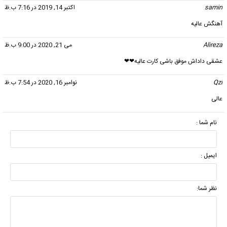
samin
گفت:
اکتبر 14, 2019 در 7:16 ب.ظ
آهنگش عالیه
Alireza
گفت:
می 21, 2020 در 9:00 ب.ظ
عشقی داداش موفق باشی کارت عالیه❤❤
Qzl
گفت:
نوامبر 16, 2020 در 7:54 ب.ظ
عالی
نام شما :
ایمیل :
نظر شما: