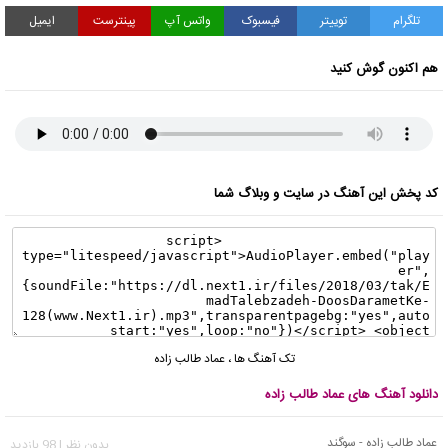
تلگرام
توییتر
فیسبوک
واتس آپ
پینترست
ایمیل
هم اکنون گوش کنید
کد پخش این آهنگ در سایت و وبلاگ شما
تک آهنگ ها
،
عماد طالب زاده
دانلود آهنگ های عماد طالب زاده
عماد طالب زاده - سوگند
بدون نظر | 98 بازدید