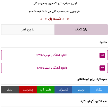
تویی جونم حتی اگه جون به جونم کنی
هر جوری هم حساب کنی ول کنت نیست دلم
♫ ♫
نکست وان
♫ ♫
58 لایک
بدون نظر
دانلود
دانلود آهنگ با کیفیت 320
mp3
دانلود آهنگ با کیفیت 128
mp3
بفرستید برای دوستانتان
تلگرام
توییتر
فیسبوک
واتس آپ
پینترست
ایمیل
هم اکنون گوش کنید