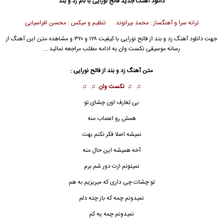
دانلود آهنگ جدید
فاتح نورایی
با نام زد و بند
ترانه سرا و آهنگساز : محمد بیرانوند تنظیم و میکس : محسن افراسیابی
جهت دانلود آهنگ زد و بند از
فاتح نورایی
با کیفیت ۱۲۸ و ۳۲۰ و مشاهده متن این آهنگ از
رسانه موسیقی نکست وان به ادامه مطلب مراجعه نمائید …
متن آهنگ زد و بند از
فاتح نورایی
:
♫ ♫
نکست وان
♫ ♫
بی تعارف اون چشای تو
همش رو اعصاب منه
نمیشه اصلا فکر نکنم بهت
آخه همیشه این حال منه
نمیتونم ازت دور شم برم
تو چشات چی داری که میریزیم به هم
نمیدونم چمه که باز چته دلم
نمیدونم چمه یه کم