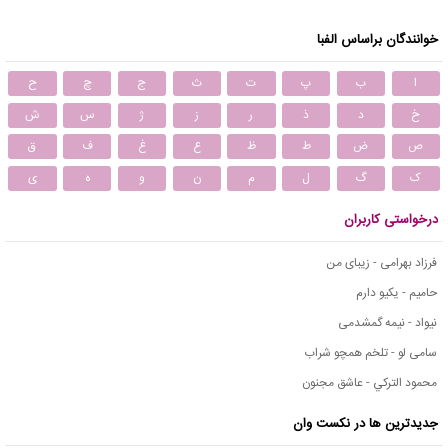
خوانندگان براساس الفبا
ا
ب
پ
ت
ث
ج
چ
ح
خ
د
ذ
ر
ز
ژ
س
ش
ص
ض
ط
ظ
ع
غ
ف
ق
ک
گ
ل
م
ن
و
ه
ی
درخواستی کاربران
فرزاد بهرامی - زیبای من
حامیم - یکیو دارم
نیواد - نیمه گمشدمی
سامی لو - تلخم همچو شراب
محمود التركي - عاشق مجنون
جدیدترین ها در نکست وان